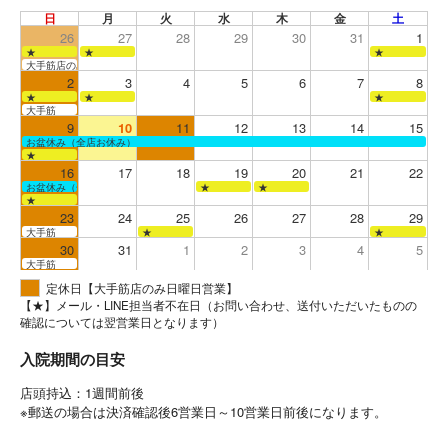
日
月
火
水
木
金
土
26
27
28
29
30
31
1
★
★
★
大手筋店のみ営業
2
3
4
5
6
7
8
★
★
★
大手筋
9
10
11
12
13
14
15
お盆休み（全店お休み）
★
16
17
18
19
20
21
22
お盆休み（全店お休み）
★
★
★
23
24
25
26
27
28
29
大手筋
★
★
30
31
1
2
3
4
5
大手筋
定休日【大手筋店のみ日曜日営業】
【★】メール・LINE担当者不在日（お問い合わせ、送付いただいたものの
確認については翌営業日となります）
入院期間の目安
店頭持込：1週間前後
※郵送の場合は決済確認後6営業日～10営業日前後になります。