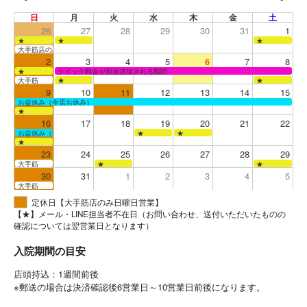
日
月
火
水
木
金
土
26
27
28
29
30
31
1
★
★
★
大手筋店のみ営業
2
3
4
5
6
7
8
★
クイック料金が別途追加される期間
大手筋
★
★
9
10
11
12
13
14
15
お盆休み（全店お休み）
★
16
17
18
19
20
21
22
お盆休み（全店お休み）
★
★
★
23
24
25
26
27
28
29
大手筋
★
★
30
31
1
2
3
4
5
大手筋
定休日【大手筋店のみ日曜日営業】
【★】メール・LINE担当者不在日（お問い合わせ、送付いただいたものの
確認については翌営業日となります）
入院期間の目安
店頭持込：1週間前後
※郵送の場合は決済確認後6営業日～10営業日前後になります。