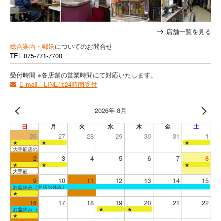
店舗一覧を見る
総合案内・郵送
についてのお問合せ
TEL
075-771-7700
受付時間 ※各店舗の営業時間にて対応いたします。
E-mail、LINEは24時間受付
2026年 8月
日
月
火
水
木
金
土
26
27
28
29
30
31
1
★
★
★
大手筋店のみ営業
2
3
4
5
6
7
8
★
★
★
大手筋
9
10
11
12
13
14
15
お盆休み（全店お休み）
★
16
17
18
19
20
21
22
お盆休み（全店お休み）
★
★
★