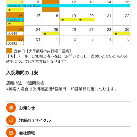
9
10
11
12
13
14
15
お盆休み（全店お休み）
★
16
17
18
19
20
21
22
お盆休み（全店お休み）
★
★
★
23
24
25
26
27
28
29
大手筋
★
★
30
31
1
2
3
4
5
大手筋
定休日【大手筋店のみ日曜日営業】
【★】メール・LINE担当者不在日（お問い合わせ、送付いただいたものの
確認については翌営業日となります）
入院期間の目安
店頭持込：1週間前後
※郵送の場合は決済確認後6営業日～10営業日前後になります。
お知らせ
洋服のリサイクル
会社情報