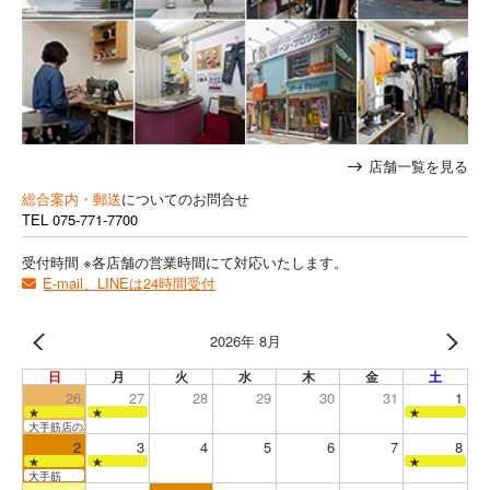
店舗一覧を見る
総合案内・郵送
についてのお問合せ
TEL
075-771-7700
受付時間 ※各店舗の営業時間にて対応いたします。
E-mail、LINEは24時間受付
2026年 8月
日
月
火
水
木
金
土
26
27
28
29
30
31
1
★
★
★
大手筋店のみ営業
2
3
4
5
6
7
8
★
★
★
大手筋