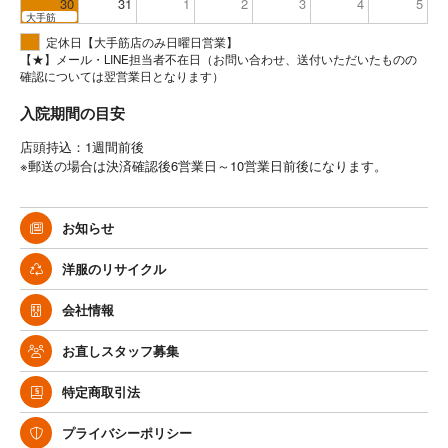
30
31
1
2
3
4
5
大手筋
定休日【大手筋店のみ日曜日営業】
【★】メール・LINE担当者不在日（お問い合わせ、送付いただいたものの
確認については翌営業日となります）
入院期間の目安
店頭持込：1週間前後
※郵送の場合は決済確認後6営業日～10営業日前後になります。
お知らせ
洋服のリサイクル
会社情報
お直しスタッフ募集
特定商取引法
プライバシーポリシー