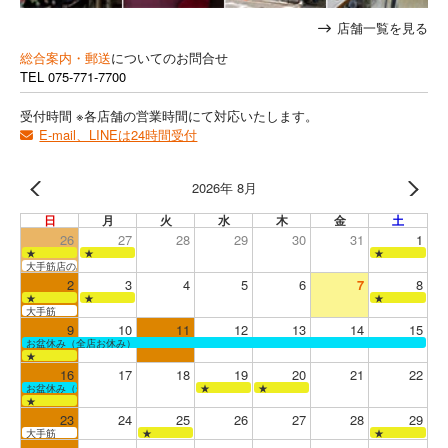
店舗一覧を見る
総合案内・郵送
についてのお問合せ
TEL
075-771-7700
受付時間 ※各店舗の営業時間にて対応いたします。
E-mail、LINEは24時間受付
2026年 8月
日
月
火
水
木
金
土
26
27
28
29
30
31
1
★
★
★
大手筋店のみ営業
2
3
4
5
6
7
8
★
★
★
大手筋
9
10
11
12
13
14
15
お盆休み（全店お休み）
★
16
17
18
19
20
21
22
お盆休み（全店お休み）
★
★
★
23
24
25
26
27
28
29
大手筋
★
★