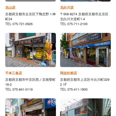
北山店
北白川店
京都府京都市左京区下鴨北野々神
〒606-8274 京都府京都市左京区
町24
北白川大堂町1-4
TEL 075-721-0926
TEL 075-711-2100
千本三条店
同志社前店
京都府京都市中京区西ノ京南聖町
京都府京都市上京区今出川町329-
18-2
2 1F
TEL 075-841-0119
TEL 075-411-1800