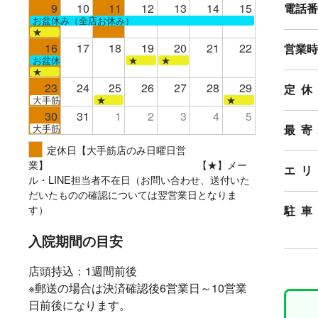
9
10
11
12
13
14
15
電話番
お盆休み（全店お休み）
★
16
17
18
19
20
21
22
営業時
お盆休み（全店お休み）
★
★
★
23
24
25
26
27
28
29
定休
大手筋
★
★
30
31
1
2
3
4
5
大手筋
最寄
定休日【大手筋店のみ日曜日営
業】 【★】メー
エリ
ル・LINE担当者不在日（お問い合わせ、送付いた
だいたものの確認については翌営業日となりま
す）
駐車
入院期間の目安
店頭持込：1週間前後
※郵送の場合は決済確認後6営業日～10営業
日前後になります。