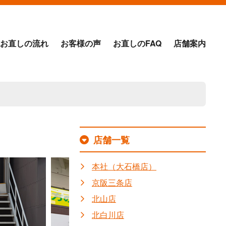
お直しの流れ
お客様の声
お直しのFAQ
店舗案内
店舗一覧
本社（大石橋店）
京阪三条店
北山店
北白川店