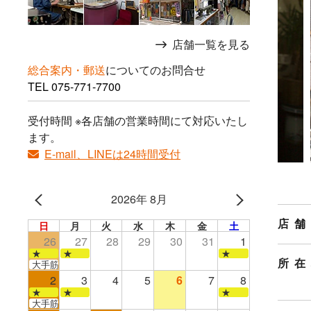
店舗一覧を見る
総合案内・郵送
についてのお問合せ
TEL
075-771-7700
受付時間 ※各店舗の営業時間にて対応いたし
ます。
E-mail、LINEは24時間受付
2026年 8月
店舗
日
月
火
水
木
金
土
26
27
28
29
30
31
1
★
★
★
所在
大手筋店のみ営業
2
3
4
5
6
7
8
★
★
★
大手筋