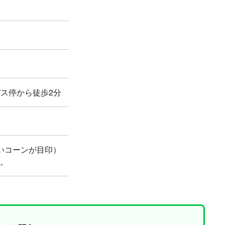
バス停から徒歩2分
いコーンが目印）
。