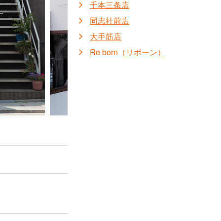
千本三条店
同志社前店
大手筋店
Re born（リボーン）