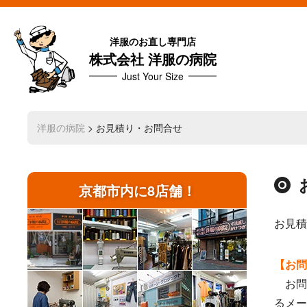
洋服のお直し専門店
株式会社 洋服の病院
Just Your Size
洋服の病院
> お見積り・お問合せ
京都市内に8店舗！
お見積
【お問
お問
るメー