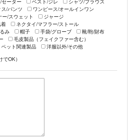
/セーター
ベスト/ジレ
シャツ/ブラウス
ス/パンツ
ワンピース/オールインワン
ナー/スウェット
ジャージ
肌着
ネクタイ/マフラー/ストール
るみ
帽子
手袋/グローブ
靴/鞄/財布
ー
毛皮製品（フェイクファー含む）
ペット関連製品
洋服以外/その他
けでOK）