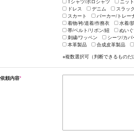
Tシャツ/ポロシャツ
ニット
ドレス
デニム
スラック
スカート
パーカー/トレー
着物/袴/道着/作務衣
水着/
帯/ベルト/リボン/紐
ぬいぐ
刺繍/ワッペン
シーツ/カバ
本革製品
合成皮革製品
※複数選択可（判断できるものだ
ご依頼内容
*