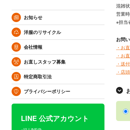
混雑状
営業時
お知らせ
※担当
洋服のリサイクル
お問い
会社情報
・お直
・お
お直しスタッフ募集
・送付
・店頭
特定商取引法
プライバシーポリシー
LINE 公式アカウント
※旧 LINE@