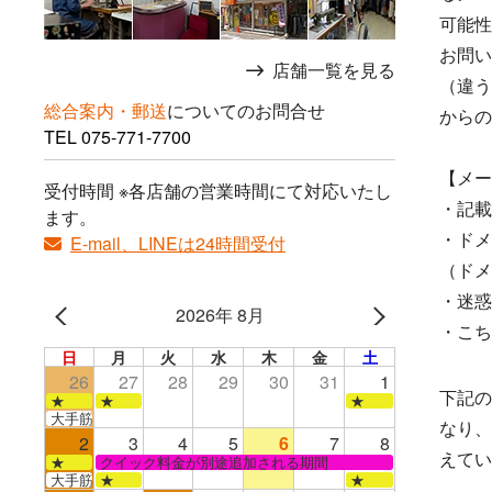
可能性
お問い
店舗一覧を見る
（違う
総合案内・郵送
についてのお問合せ
からの
TEL
075-771-7700
【メー
受付時間 ※各店舗の営業時間にて対応いたし
・記載
ます。
・ドメ
E-mail、LINEは24時間受付
（ドメイ
・迷惑
2026年 8月
・こち
日
月
火
水
木
金
土
26
27
28
29
30
31
1
下記の
★
★
★
大手筋店のみ営業
なり、
2
3
4
5
6
7
8
えてい
★
クイック料金が別途追加される期間
大手筋
★
★