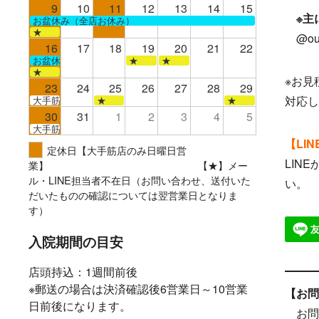
9
10
11
12
13
14
15
※主
お盆休み（全店お休み）
★
@outl
16
17
18
19
20
21
22
お盆休み（全店お休み）
★
★
★
※お見
23
24
25
26
27
28
29
対応し
大手筋
★
★
30
31
1
2
3
4
5
大手筋
【LI
定休日【大手筋店のみ日曜日営
LIN
業】 【★】メー
ル・LINE担当者不在日（お問い合わせ、送付いた
い。
だいたものの確認については翌営業日となりま
す）
入院期間の目安
店頭持込：1週間前後
※郵送の場合は決済確認後6営業日～10営業
【お問
日前後になります。
お問い