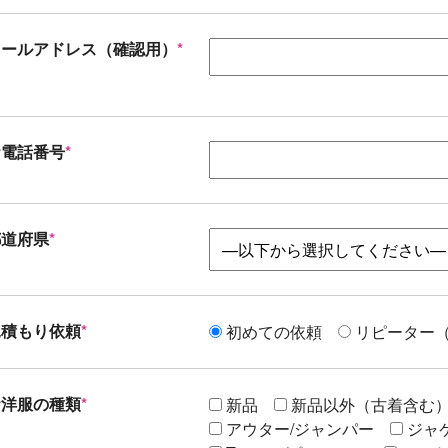
メールアドレス（確認用）
*
お電話番号
*
都道府県
*
見積もり依頼
*
初めての依頼
リピーター（
お洋服の種類
*
新品
新品以外（古着含む
アウター/ジャンパー
ジャ