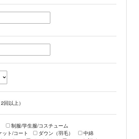
2回以上）
）
制服/学生服/コスチューム
ケット/コート
ダウン（羽毛）
中綿