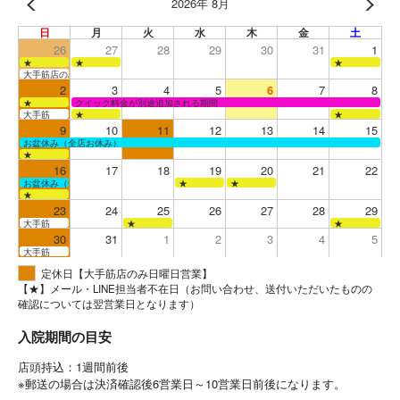
2026年 8月
日
月
火
水
木
金
土
26
27
28
29
30
31
1
★
★
★
大手筋店のみ営業
2
3
4
5
6
7
8
★
クイック料金が別途追加される期間
大手筋
★
★
9
10
11
12
13
14
15
お盆休み（全店お休み）
★
16
17
18
19
20
21
22
お盆休み（全店お休み）
★
★
★
23
24
25
26
27
28
29
大手筋
★
★
30
31
1
2
3
4
5
大手筋
定休日【大手筋店のみ日曜日営業】
【★】メール・LINE担当者不在日（お問い合わせ、送付いただいたものの
確認については翌営業日となります）
入院期間の目安
店頭持込：1週間前後
※郵送の場合は決済確認後6営業日～10営業日前後になります。