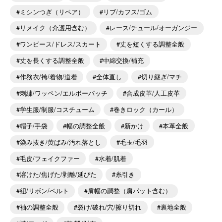
ミシンつぎ（リペア）
リブ/カフス/ゴム
リメイク（介護用含む）
レース/チュール/オーガンジー
ワンピース/ドレス/スカート
丈を短くする調整全般
丈を長くする調整全般
中綿交換/補充
作務衣/袴/着物/道着
全体直し
切り継ぎ/マチ
刺繍/ワッペン/エルボーパッチ
合成皮革/人工皮革
学生服/制服/コスチューム
巻きロック（カール）
帽子/手袋
幅の調整全般
新かけ
本革全般
染み抜き/黄ばみ/汚れ落とし
毛玉/毛羽
毛皮/フェイクファー
水着/肌着
溶けた/焦げた/剥離/延びた
糸引き
紐/リボン/ベルト
肩幅の調整（肩パット含む）
袖の調整全般
裂け/破れ/穴/擦り切れ
裏地全般