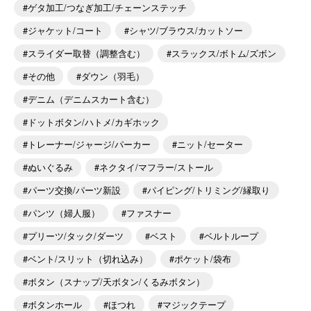
ゲタ加工/つなぎ加工/チェーンステッチ
ジャケット/コート
シャツ/ブラウス/カットソー
スライダー取替（調整含む）
スラックス/ボトム/ズボン
その他
ダウン（羽毛）
デニム（デニムスカート含む）
ドットボタン/ハトメ/カギホック
トレーナー/ジャージ/パーカー
ニット/セーター
ぬいぐるみ
ネクタイ/マフラー/ストール
パーツ交換/パーツ新設
パイピング/トリミング/縁取り
パンツ（婦人服）
ファスナー
プリーツ/タック/ダーツ
ベスト
ベルトループ
ベント/スリット（切れ込み）
ポケット/袋布
ボタン（スナップ/天ボタン/くるみボタン）
ボタンホール
ほつれ
マジックテープ