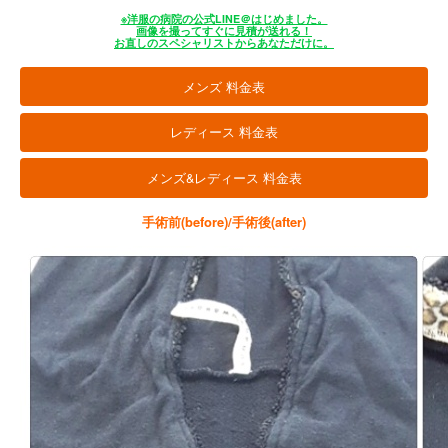
※洋服の病院の公式LINE＠はじめました。
画像を撮ってすぐに見積が送れる！
お直しのスペシャリストからあなただけに。
メンズ 料金表
レディース 料金表
メンズ&レディース 料金表
手術前(before)/手術後(after)