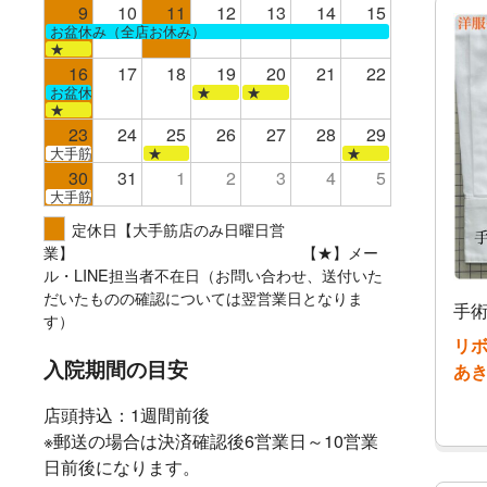
9
10
11
12
13
14
15
お盆休み（全店お休み）
★
16
17
18
19
20
21
22
お盆休み（全店お休み）
★
★
★
23
24
25
26
27
28
29
大手筋
★
★
30
31
1
2
3
4
5
大手筋
定休日【大手筋店のみ日曜日営
業】 【★】メー
ル・LINE担当者不在日（お問い合わせ、送付いた
だいたものの確認については翌営業日となりま
手術
す）
リボ
入院期間の目安
あき
店頭持込：1週間前後
※郵送の場合は決済確認後6営業日～10営業
日前後になります。