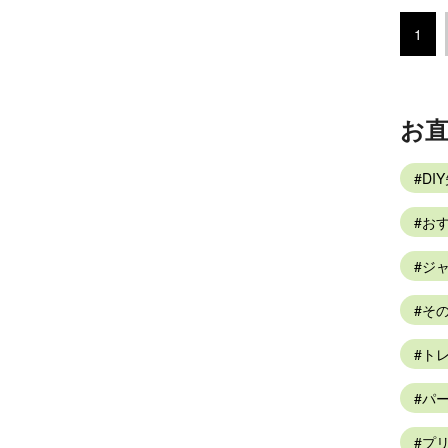
1
お
DI
お
ジャ
そ
トレ
パ
プリ