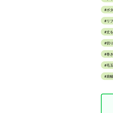
ボ
リブ
丈
切り
巻
毛玉
肩