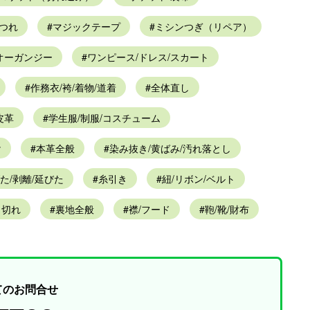
つれ
マジックテープ
ミシンつぎ（リペア）
オーガンジー
ワンピース/ドレス/スカート
作務衣/袴/着物/道着
全体直し
皮革
学生服/制服/コスチューム
け
本革全般
染み抜き/黄ばみ/汚れ落とし
た/剥離/延びた
糸引き
紐/リボン/ベルト
り切れ
裏地全般
襟/フード
鞄/靴/財布
てのお問合せ