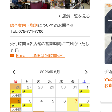
店舗一覧を見る
総合案内・郵送
についてのお問合せ
TEL
075-771-7700
受付時間 ※各店舗の営業時間にて対応いたし
ます。
E-mail、LINEは24時間受付
手術
2026年 8月
Y’
日
月
火
水
木
金
土
お
26
27
28
29
30
31
1
★
★
★
大手筋店のみ営業
2
3
4
5
6
7
8
★
★
★
大手筋