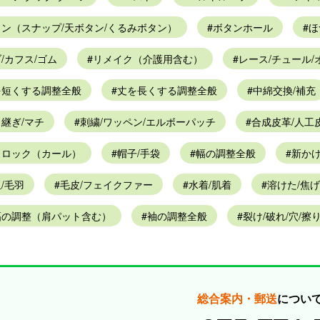
タン（スナップ/天ボタン/くるみボタン）
ボタンホール
ほ
/カフス/ゴム
リメイク（介護用含む）
レース/チュール/
を短くする調整全般
丈を長くする調整全般
中綿交換/補充
継ぎ/マチ
刺繍/ワッペン/エルボーパッチ
合成皮革/人工
きロック（カール）
帽子/手袋
幅の調整全般
新か
/毛羽
毛皮/フェイクファー
水着/肌着
溶けた/焦げ
幅の調整（肩パット含む）
袖の調整全般
裂け/破れ/穴/擦
総合案内・郵送
につい