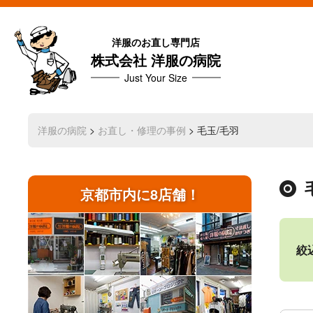
洋服のお直し専門店
株式会社 洋服の病院
Just Your Size
洋服の病院
>
お直し・修理の事例
> 毛玉/毛羽
京都市内に8店舗！
絞