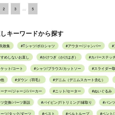
2
3
…
5
直しキーワードから探す
Y失敗集
Tシャツ/ポロシャツ
アウター/ジャンパー
すすめしないお直し
かけつぎ（かけはぎ）
カバーステッチ
ケット/コート
シャツ/ブラウス/カットソー
スライダー
の他
ダウン（羽毛）
デニム（デニムスカート含む）
ーナー/ジャージ/パーカー
ニット/セーター
ぬいぐるみ
ーツ交換/パーツ新設
パイピング/トリミング/縁取り
パン
ーツ/タック/ダーツ
ベスト
ベルトループ
ベント