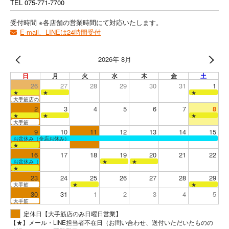
TEL
075-771-7700
受付時間 ※各店舗の営業時間にて対応いたします。
E-mail、LINEは24時間受付
2026年 8月
日
月
火
水
木
金
土
26
27
28
29
30
31
1
★
★
★
大手筋店のみ営業
2
3
4
5
6
7
8
★
★
★
大手筋
9
10
11
12
13
14
15
お盆休み（全店お休み）
★
16
17
18
19
20
21
22
お盆休み（全店お休み）
★
★
★
23
24
25
26
27
28
29
大手筋
★
★
30
31
1
2
3
4
5
大手筋
定休日【大手筋店のみ日曜日営業】
【★】メール・LINE担当者不在日（お問い合わせ、送付いただいたものの