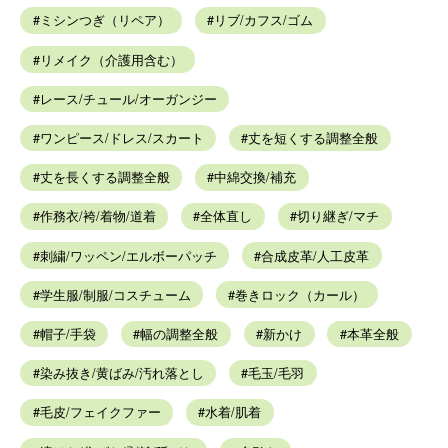
ミシンつぎ（リペア）
リブ/カフス/ゴム
リメイク（介護用含む）
レース/チュール/オーガンジー
ワンピース/ドレス/スカート
丈を短くする調整全般
丈を長くする調整全般
中綿交換/補充
作務衣/袴/着物/道着
全体直し
切り継ぎ/マチ
刺繍/ワッペン/エルボーパッチ
合成皮革/人工皮革
学生服/制服/コスチューム
巻きロック（カール）
帽子/手袋
幅の調整全般
新かけ
本革全般
染み抜き/黄ばみ/汚れ落とし
毛玉/毛羽
毛皮/フェイクファー
水着/肌着