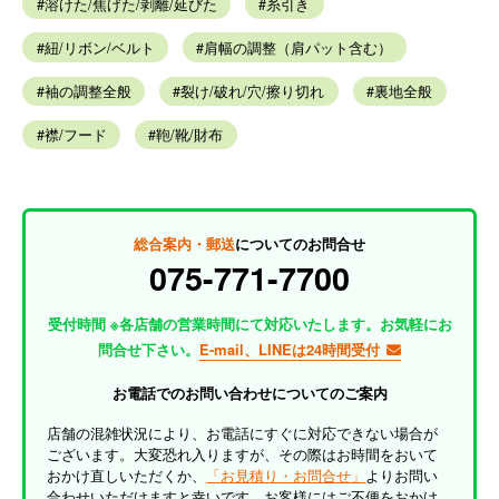
溶けた/焦げた/剥離/延びた
糸引き
紐/リボン/ベルト
肩幅の調整（肩パット含む）
袖の調整全般
裂け/破れ/穴/擦り切れ
裏地全般
襟/フード
鞄/靴/財布
総合案内・郵送
についてのお問合せ
075-771-7700
受付時間 ※各店舗の営業時間にて対応いたします。お気軽にお
問合せ下さい。
E-mail、LINEは24時間受付
お電話でのお問い合わせについてのご案内
店舗の混雑状況により、お電話にすぐに対応できない場合が
ございます。大変恐れ入りますが、その際はお時間をおいて
おかけ直しいただくか、
「お見積り・お問合せ」
よりお問い
合わせいただけますと幸いです。お客様にはご不便をおかけ