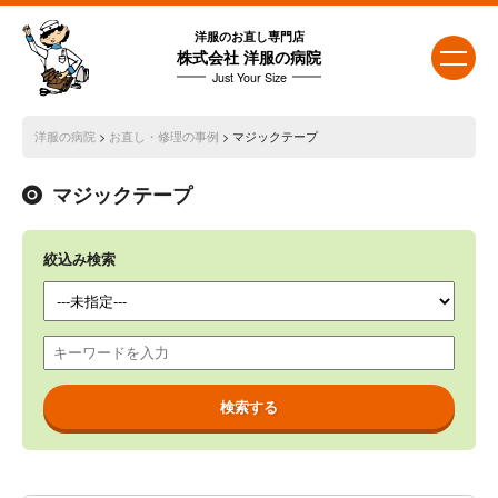
洋服のお直し専門店
株式会社 洋服の病院
Just Your Size
洋服の病院
>
お直し・修理の事例
> マジックテープ
マジックテープ
絞込み検索