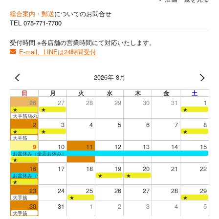
総合案内・郵送
についてのお問合せ
TEL
075-771-7700
受付時間 ※各店舗の営業時間にて対応いたします。
E-mail、LINEは24時間受付
2026年 8月
日
月
火
水
木
金
土
26
27
28
29
30
31
1
★
★
★
大手筋店のみ営業
2
3
4
5
6
7
8
★
★
★
大手筋
9
10
11
12
13
14
15
お盆休み（全店お休み）
★
16
17
18
19
20
21
22
お盆休み（全店お休み）
★
★
★
23
24
25
26
27
28
29
大手筋
★
★
30
31
1
2
3
4
5
大手筋