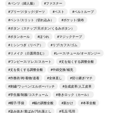
パンツ（婦人服）
ファスナー
プリーツ/タック/ダーツ
ベスト
ベルトループ
ベント/スリット（切れ込み）
ポケット/袋布
ボタン（スナップ/天ボタン/くるみボタン）
ボタンホール
ほつれ
マジックテープ
ミシンつぎ（リペア）
リブ/カフス/ゴム
リメイク（介護用含む）
レース/チュール/オーガンジー
ワンピース/ドレス/スカート
丈を短くする調整全般
丈を長くする調整全般
中綿交換/補充
作務衣/袴/着物/道着
全体直し
切り継ぎ/マチ
刺繍/ワッペン/エルボーパッチ
合成皮革/人工皮革
学生服/制服/コスチューム
巻きロック（カール）
帽子/手袋
幅の調整全般
新かけ
本革全般
染み抜き/黄ばみ/汚れ落とし
毛玉/毛羽