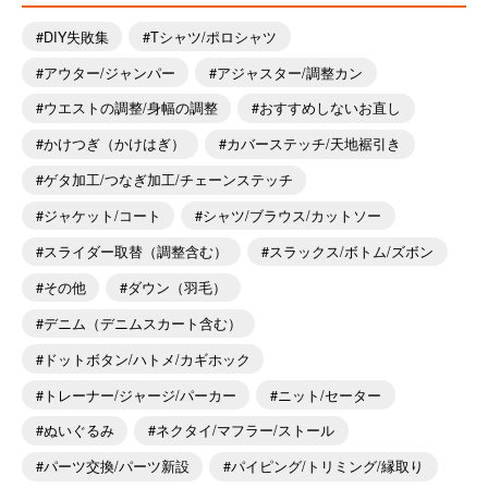
DIY失敗集
Tシャツ/ポロシャツ
アウター/ジャンパー
アジャスター/調整カン
ウエストの調整/身幅の調整
おすすめしないお直し
かけつぎ（かけはぎ）
カバーステッチ/天地裾引き
ゲタ加工/つなぎ加工/チェーンステッチ
ジャケット/コート
シャツ/ブラウス/カットソー
スライダー取替（調整含む）
スラックス/ボトム/ズボン
その他
ダウン（羽毛）
デニム（デニムスカート含む）
ドットボタン/ハトメ/カギホック
トレーナー/ジャージ/パーカー
ニット/セーター
ぬいぐるみ
ネクタイ/マフラー/ストール
パーツ交換/パーツ新設
パイピング/トリミング/縁取り