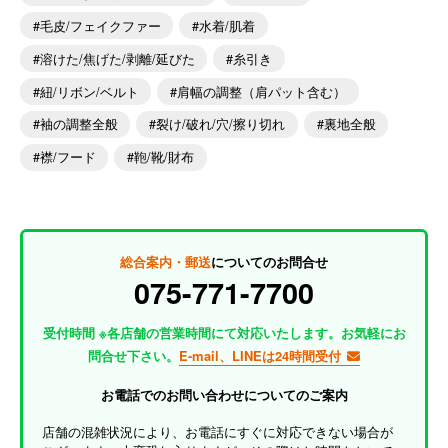
毛皮/フェイクファー
水着/肌着
溶けた/焦げた/剥離/延びた
糸引き
紐/リボン/ベルト
肩幅の調整（肩パット含む）
袖の調整全般
裂け/破れ/穴/擦り切れ
裏地全般
襟/フード
鞄/靴/財布
総合案内・郵送
についてのお問合せ
075-771-7700
受付時間 ※各店舗の営業時間にて対応いたします。お気軽にお
問合せ下さい。
E-mail、LINEは24時間受付
お電話でのお問い合わせについてのご案内
店舗の混雑状況により、お電話にすぐに対応できない場合が