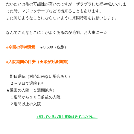
だいたいは鞄の可能性が高いのですが、ザラザラした壁や転んでしま
った時、マジックテープなどで出来ることもあります。
また同じようなことにならないように原因特定をお願いします。
なんでこんなとこに！がよくあるのが毛羽。お大事にー☆
※今回の手術費用
￥3,500（税別)
※入院期間の目安（★印が対象期間）
即日退院（対応出来ない場合あり）
２～３日で退院も可
★通常の入院（１週間以内）
１週間から１０日前後の入院
２週間以上の入院
※探しているお直し事例は必ずこの中に。