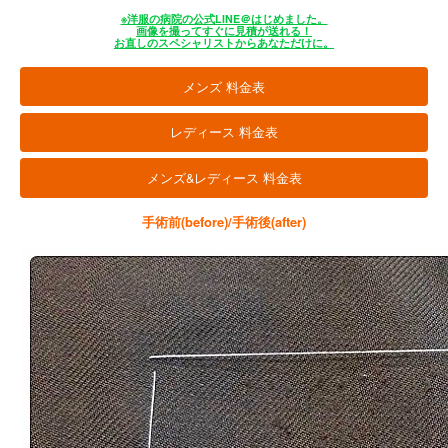
※洋服の病院の公式LINE＠はじめました。
画像を撮ってすぐに見積が送れる！
お直しのスペシャリストからあなただけに。
メンズ 料金表
レディース 料金表
メンズ&レディース 料金表
手術前(before)/手術後(after)