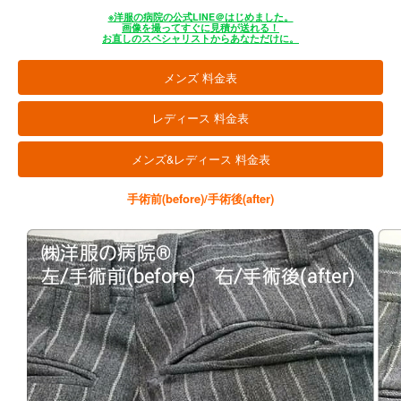
※洋服の病院の公式LINE＠はじめました。
画像を撮ってすぐに見積が送れる！
お直しのスペシャリストからあなただけに。
メンズ 料金表
レディース 料金表
メンズ&レディース 料金表
手術前(before)/手術後(after)