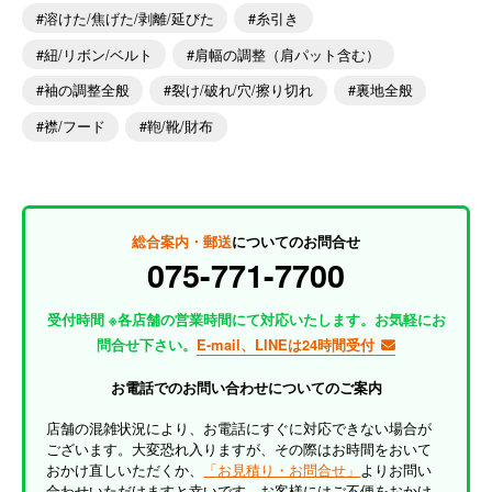
溶けた/焦げた/剥離/延びた
糸引き
紐/リボン/ベルト
肩幅の調整（肩パット含む）
袖の調整全般
裂け/破れ/穴/擦り切れ
裏地全般
襟/フード
鞄/靴/財布
総合案内・郵送
についてのお問合せ
075-771-7700
受付時間 ※各店舗の営業時間にて対応いたします。お気軽にお
問合せ下さい。
E-mail、LINEは24時間受付
お電話でのお問い合わせについてのご案内
店舗の混雑状況により、お電話にすぐに対応できない場合が
ございます。大変恐れ入りますが、その際はお時間をおいて
おかけ直しいただくか、
「お見積り・お問合せ」
よりお問い
合わせいただけますと幸いです。お客様にはご不便をおかけ