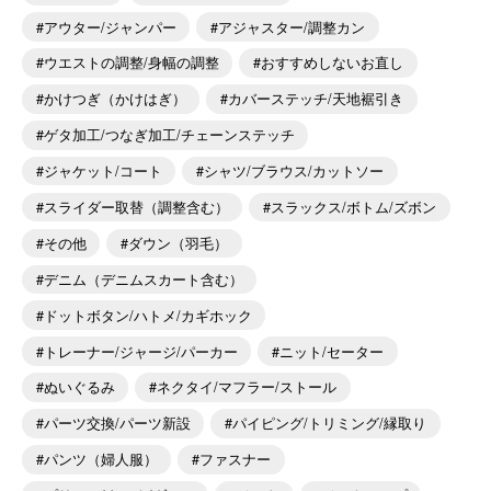
アウター/ジャンパー
アジャスター/調整カン
ウエストの調整/身幅の調整
おすすめしないお直し
かけつぎ（かけはぎ）
カバーステッチ/天地裾引き
ゲタ加工/つなぎ加工/チェーンステッチ
ジャケット/コート
シャツ/ブラウス/カットソー
スライダー取替（調整含む）
スラックス/ボトム/ズボン
その他
ダウン（羽毛）
デニム（デニムスカート含む）
ドットボタン/ハトメ/カギホック
トレーナー/ジャージ/パーカー
ニット/セーター
ぬいぐるみ
ネクタイ/マフラー/ストール
パーツ交換/パーツ新設
パイピング/トリミング/縁取り
パンツ（婦人服）
ファスナー