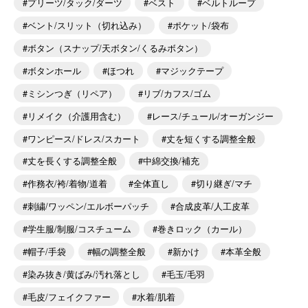
プリーツ/タック/ダーツ
ベスト
ベルトループ
ベント/スリット（切れ込み）
ポケット/袋布
ボタン（スナップ/天ボタン/くるみボタン）
ボタンホール
ほつれ
マジックテープ
ミシンつぎ（リペア）
リブ/カフス/ゴム
リメイク（介護用含む）
レース/チュール/オーガンジー
ワンピース/ドレス/スカート
丈を短くする調整全般
丈を長くする調整全般
中綿交換/補充
作務衣/袴/着物/道着
全体直し
切り継ぎ/マチ
刺繍/ワッペン/エルボーパッチ
合成皮革/人工皮革
学生服/制服/コスチューム
巻きロック（カール）
帽子/手袋
幅の調整全般
新かけ
本革全般
染み抜き/黄ばみ/汚れ落とし
毛玉/毛羽
毛皮/フェイクファー
水着/肌着