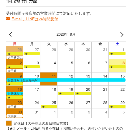
TEL
075-771-7700
受付時間 ※各店舗の営業時間にて対応いたします。
E-mail、LINEは24時間受付
2026年 8月
日
月
火
水
木
金
土
26
27
28
29
30
31
1
★
★
★
大手筋店のみ営業
2
3
4
5
6
7
8
★
★
★
大手筋
9
10
11
12
13
14
15
お盆休み（全店お休み）
★
16
17
18
19
20
21
22
お盆休み（全店お休み）
★
★
★
23
24
25
26
27
28
29
大手筋
★
★
30
31
1
2
3
4
5
大手筋
定休日【大手筋店のみ日曜日営業】
【★】メール・LINE担当者不在日（お問い合わせ、送付いただいたものの