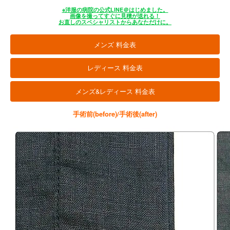
※洋服の病院の公式LINE＠はじめました。
画像を撮ってすぐに見積が送れる！
お直しのスペシャリストからあなただけに。
メンズ 料金表
レディース 料金表
メンズ&レディース 料金表
手術前(before)/手術後(after)