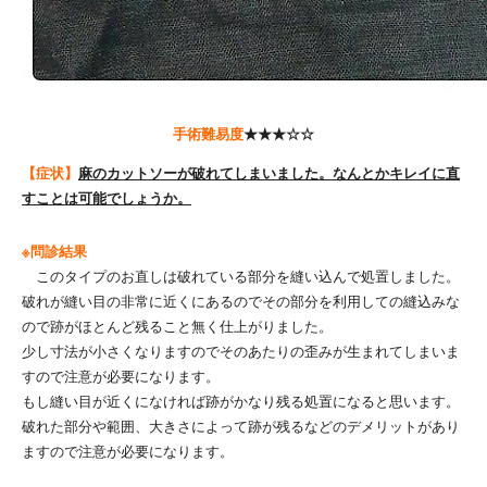
手術難易度
★★★☆☆
【症状】
麻のカットソーが破れてしまいました。なんとかキレイに直
すことは可能でしょうか。
※問診結果
このタイプのお直しは破れている部分を縫い込んで処置しました。
破れが縫い目の非常に近くにあるのでその部分を利用しての縫込みな
ので跡がほとんど残ること無く仕上がりました。
少し寸法が小さくなりますのでそのあたりの歪みが生まれてしまいま
すので注意が必要になります。
もし縫い目が近くになければ跡がかなり残る処置になると思います。
破れた部分や範囲、大きさによって跡が残るなどのデメリットがあり
ますので注意が必要になります。