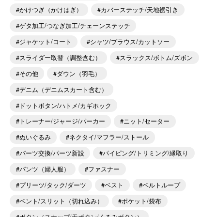
かけつぎ（かけはぎ）
カバーステッチ/天地裾引き
ゲタ加工/つなぎ加工/チェーンステッチ
ジャケット/コート
シャツ/ブラウス/カットソー
スライダー取替（調整含む）
スラックス/ボトム/ズボン
その他
ダウン（羽毛）
デニム（デニムスカート含む）
ドットボタン/ハトメ/カギホック
トレーナー/ジャージ/パーカー
ニット/セーター
ぬいぐるみ
ネクタイ/マフラー/ストール
パーツ交換/パーツ新設
パイピング/トリミング/縁取り
パンツ（婦人服）
ファスナー
プリーツ/タック/ダーツ
ベスト
ベルトループ
ベント/スリット（切れ込み）
ポケット/袋布
ボタン（スナップ/天ボタン/くるみボタン）