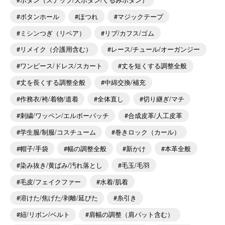
ボタンホール
ほつれ
マジックテープ
ミシンつぎ（リペア）
リブ/カフス/ゴム
リメイク（介護用含む）
レース/チュール/オーガンジー
ワンピース/ドレス/スカート
丈を短くする調整全般
丈を長くする調整全般
中綿交換/補充
作務衣/袴/着物/道着
全体直し
切り継ぎ/マチ
刺繍/ワッペン/エルボーパッチ
合成皮革/人工皮革
学生服/制服/コスチューム
巻きロック（カール）
帽子/手袋
幅の調整全般
新かけ
本革全般
染み抜き/黄ばみ/汚れ落とし
毛玉/毛羽
毛皮/フェイクファー
水着/肌着
溶けた/焦げた/剥離/延びた
糸引き
紐/リボン/ベルト
肩幅の調整（肩パット含む）