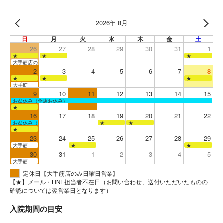
2026年 8月
日
月
火
水
木
金
土
26
27
28
29
30
31
1
★
★
★
大手筋店のみ営業
2
3
4
5
6
7
8
★
★
★
大手筋
9
10
11
12
13
14
15
お盆休み（全店お休み）
★
16
17
18
19
20
21
22
お盆休み（全店お休み）
★
★
★
23
24
25
26
27
28
29
大手筋
★
★
30
31
1
2
3
4
5
大手筋
定休日【大手筋店のみ日曜日営業】
【★】メール・LINE担当者不在日（お問い合わせ、送付いただいたものの
確認については翌営業日となります）
入院期間の目安