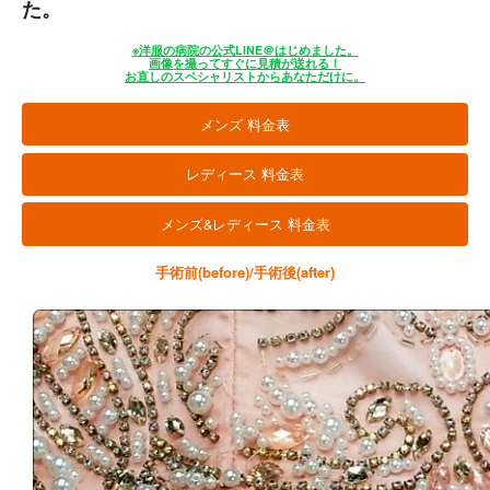
た。
※洋服の病院の公式LINE＠はじめました。
画像を撮ってすぐに見積が送れる！
お直しのスペシャリストからあなただけに。
メンズ 料金表
レディース 料金表
メンズ&レディース 料金表
手術前(before)/手術後(after)