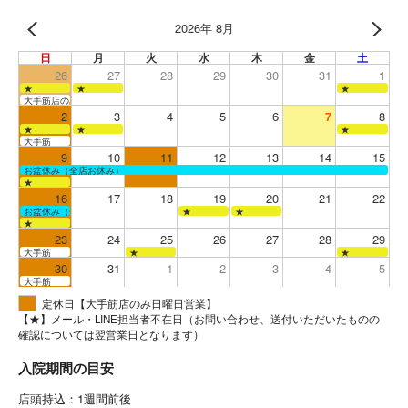
2026年 8月
日
月
火
水
木
金
土
26
27
28
29
30
31
1
★
★
★
大手筋店のみ営業
2
3
4
5
6
7
8
★
★
★
大手筋
9
10
11
12
13
14
15
お盆休み（全店お休み）
★
16
17
18
19
20
21
22
お盆休み（全店お休み）
★
★
★
23
24
25
26
27
28
29
大手筋
★
★
30
31
1
2
3
4
5
大手筋
定休日【大手筋店のみ日曜日営業】
【★】メール・LINE担当者不在日（お問い合わせ、送付いただいたものの
確認については翌営業日となります）
入院期間の目安
店頭持込：1週間前後