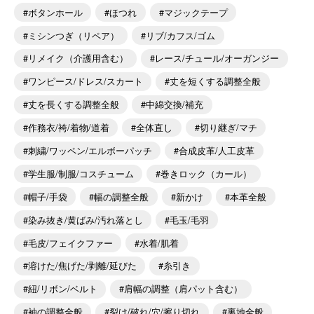
ボタンホール
ほつれ
マジックテープ
ミシンつぎ（リペア）
リブ/カフス/ゴム
リメイク（介護用含む）
レース/チュール/オーガンジー
ワンピース/ドレス/スカート
丈を短くする調整全般
丈を長くする調整全般
中綿交換/補充
作務衣/袴/着物/道着
全体直し
切り継ぎ/マチ
刺繍/ワッペン/エルボーパッチ
合成皮革/人工皮革
学生服/制服/コスチューム
巻きロック（カール）
帽子/手袋
幅の調整全般
新かけ
本革全般
染み抜き/黄ばみ/汚れ落とし
毛玉/毛羽
毛皮/フェイクファー
水着/肌着
溶けた/焦げた/剥離/延びた
糸引き
紐/リボン/ベルト
肩幅の調整（肩パット含む）
袖の調整全般
裂け/破れ/穴/擦り切れ
裏地全般