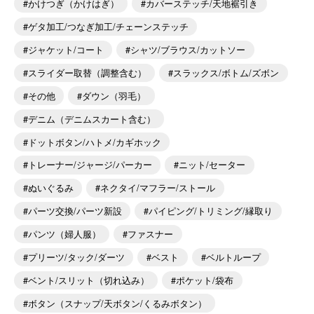
かけつぎ（かけはぎ）
カバーステッチ/天地裾引き
ゲタ加工/つなぎ加工/チェーンステッチ
ジャケット/コート
シャツ/ブラウス/カットソー
スライダー取替（調整含む）
スラックス/ボトム/ズボン
その他
ダウン（羽毛）
デニム（デニムスカート含む）
ドットボタン/ハトメ/カギホック
トレーナー/ジャージ/パーカー
ニット/セーター
ぬいぐるみ
ネクタイ/マフラー/ストール
パーツ交換/パーツ新設
パイピング/トリミング/縁取り
パンツ（婦人服）
ファスナー
プリーツ/タック/ダーツ
ベスト
ベルトループ
ベント/スリット（切れ込み）
ポケット/袋布
ボタン（スナップ/天ボタン/くるみボタン）