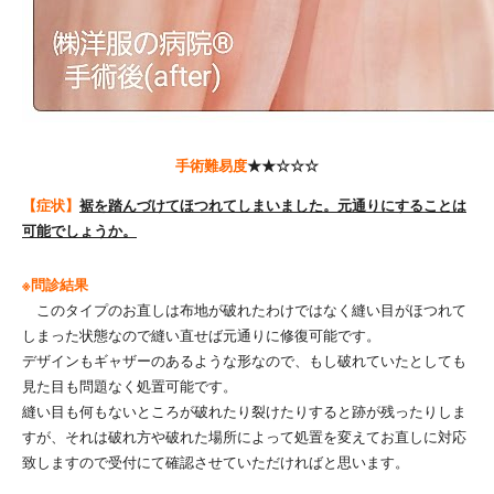
手術難易度
★★☆☆☆
【症状】
裾を踏んづけてほつれてしまいました。元通りにすることは
可能でしょうか。
※問診結果
このタイプのお直しは布地が破れたわけではなく縫い目がほつれて
しまった状態なので縫い直せば元通りに修復可能です。
デザインもギャザーのあるような形なので、もし破れていたとしても
見た目も問題なく処置可能です。
縫い目も何もないところが破れたり裂けたりすると跡が残ったりしま
すが、それは破れ方や破れた場所によって処置を変えてお直しに対応
致しますので受付にて確認させていただければと思います。