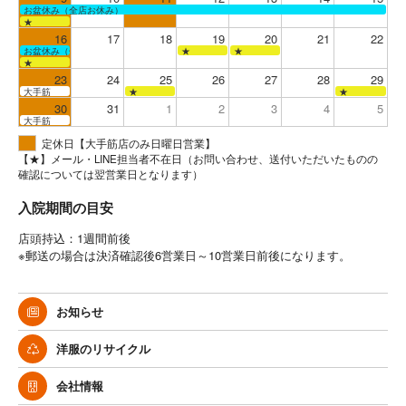
お盆休み（全店お休み）
★
16
17
18
19
20
21
22
お盆休み（全店お休み）
★
★
★
23
24
25
26
27
28
29
大手筋
★
★
30
31
1
2
3
4
5
大手筋
定休日【大手筋店のみ日曜日営業】
【★】メール・LINE担当者不在日（お問い合わせ、送付いただいたものの
確認については翌営業日となります）
入院期間の目安
店頭持込：1週間前後
※郵送の場合は決済確認後6営業日～10営業日前後になります。
お知らせ
洋服のリサイクル
会社情報