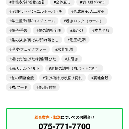
作務衣/袴/着物/道着
全体直し
切り継ぎ/マチ
刺繍/ワッペン/エルボーパッチ
合成皮革/人工皮革
学生服/制服/コスチューム
巻きロック（カール）
帽子/手袋
幅の調整全般
新かけ
本革全般
染み抜き/黄ばみ/汚れ落とし
毛玉/毛羽
毛皮/フェイクファー
水着/肌着
溶けた/焦げた/剥離/延びた
糸引き
紐/リボン/ベルト
肩幅の調整（肩パット含む）
袖の調整全般
裂け/破れ/穴/擦り切れ
裏地全般
襟/フード
鞄/靴/財布
総合案内・郵送
についてのお問合せ
075-771-7700