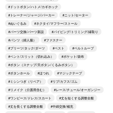
ドットボタン/ハトメ/カギホック
トレーナー/ジャージ/パーカー
ニット/セーター
ぬいぐるみ
ネクタイ/マフラー/ストール
パーツ交換/パーツ新設
パイピング/トリミング/縁取り
パンツ（婦人服）
ファスナー
プリーツ/タック/ダーツ
ベスト
ベルトループ
ベント/スリット（切れ込み）
ポケット/袋布
ボタン（スナップ/天ボタン/くるみボタン）
ボタンホール
ほつれ
マジックテープ
ミシンつぎ（リペア）
リブ/カフス/ゴム
リメイク（介護用含む）
レース/チュール/オーガンジー
ワンピース/ドレス/スカート
丈を短くする調整全般
丈を長くする調整全般
中綿交換/補充