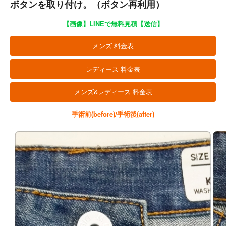
ボタンを取り付け。（ボタン再利用）
【画像】LINEで無料見積【送信】
メンズ 料金表
レディース 料金表
メンズ&レディース 料金表
手術前(before)/手術後(after)