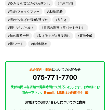
染み抜き/黄ばみ/汚れ落とし
毛玉/毛羽
毛皮/フェイクファー
水着/肌着
溶けた/焦げた/剥離/延びた
糸引き
紐/リボン/ベルト
肩幅の調整（肩パット含む）
袖の調整全般
裂け/破れ/穴/擦り切れ
裏地全般
襟/フード
鞄/靴/財布
総合案内・郵送
についてのお問合せ
075-771-7700
受付時間 ※各店舗の営業時間にて対応いたします。お気軽にお
問合せ下さい。
E-mail、LINEは24時間受付
お電話でのお問い合わせについてのご案内