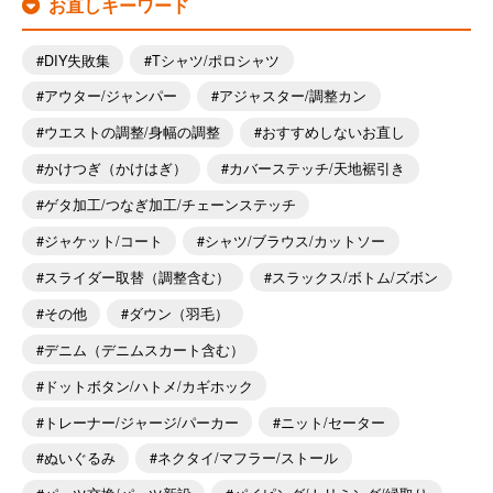
お直しキーワード
DIY失敗集
Tシャツ/ポロシャツ
アウター/ジャンパー
アジャスター/調整カン
ウエストの調整/身幅の調整
おすすめしないお直し
かけつぎ（かけはぎ）
カバーステッチ/天地裾引き
ゲタ加工/つなぎ加工/チェーンステッチ
ジャケット/コート
シャツ/ブラウス/カットソー
スライダー取替（調整含む）
スラックス/ボトム/ズボン
その他
ダウン（羽毛）
デニム（デニムスカート含む）
ドットボタン/ハトメ/カギホック
トレーナー/ジャージ/パーカー
ニット/セーター
ぬいぐるみ
ネクタイ/マフラー/ストール