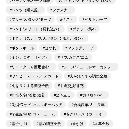
パーツ交換/パーツ新設
パイピング/トリミング/縁取り
パンツ（婦人服）
ファスナー
プリーツ/タック/ダーツ
ベスト
ベルトループ
ベント/スリット（切れ込み）
ポケット/袋布
ボタン（スナップ/天ボタン/くるみボタン）
ボタンホール
ほつれ
マジックテープ
ミシンつぎ（リペア）
リブ/カフス/ゴム
リメイク（介護用含む）
レース/チュール/オーガンジー
ワンピース/ドレス/スカート
丈を短くする調整全般
丈を長くする調整全般
中綿交換/補充
作務衣/袴/着物/道着
全体直し
切り継ぎ/マチ
刺繍/ワッペン/エルボーパッチ
合成皮革/人工皮革
学生服/制服/コスチューム
巻きロック（カール）
帽子/手袋
幅の調整全般
新かけ
本革全般