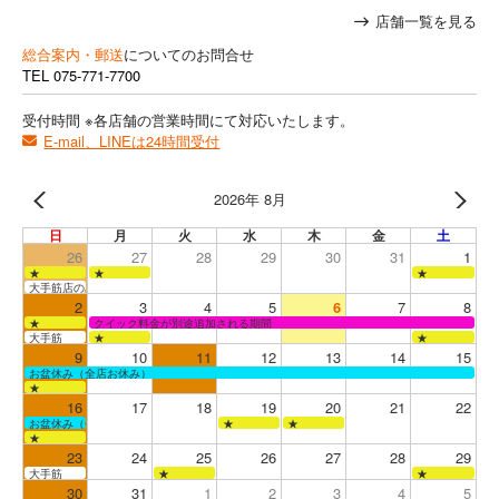
店舗一覧を見る
総合案内・郵送
についてのお問合せ
TEL
075-771-7700
受付時間 ※各店舗の営業時間にて対応いたします。
E-mail、LINEは24時間受付
2026年 8月
日
月
火
水
木
金
土
26
27
28
29
30
31
1
★
★
★
大手筋店のみ営業
2
3
4
5
6
7
8
★
クイック料金が別途追加される期間
大手筋
★
★
9
10
11
12
13
14
15
お盆休み（全店お休み）
★
16
17
18
19
20
21
22
お盆休み（全店お休み）
★
★
★
23
24
25
26
27
28
29
大手筋
★
★
30
31
1
2
3
4
5