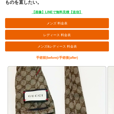
ものを直したい。
【画像】LINEで無料見積【送信】
メンズ 料金表
レディース 料金表
メンズ&レディース 料金表
手術前(before)/手術後(after)