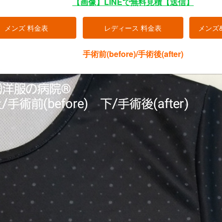
【画像】LINEで無料見積【送信】
メンズ 料金表
レディース 料金表
メンズ
手術前(before)/手術後(after)