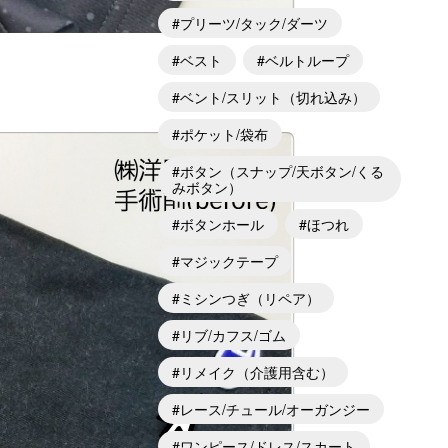
プリーツ/タック/ダーツ
ベスト
ベルトループ
ベント/スリット（切れ込み）
ポケット/袋布
ボタン（スナップ/天ボタン/くる
みボタン）
ボタンホール
ほつれ
マジックテープ
ミシンつぎ（リペア）
リブ/カフス/ゴム
リメイク（介護用含む）
レース/チュール/オーガンジー
ワンピース/ドレス/スカート