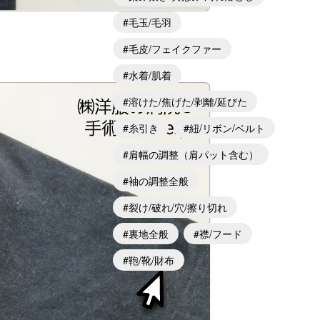
毛玉/毛羽
毛皮/フェイクファー
水着/肌着
溶けた/焦げた/剥離/延びた
糸引き
紐/リボン/ベルト
肩幅の調整（肩パット含む）
袖の調整全般
裂け/破れ/穴/擦り切れ
裏地全般
襟/フード
鞄/靴/財布