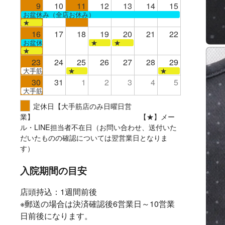
9
10
11
12
13
14
15
お盆休み（全店お休み）
★
16
17
18
19
20
21
22
お盆休み（全店お休み）
★
★
★
23
24
25
26
27
28
29
大手筋
★
★
30
31
1
2
3
4
5
大手筋
定休日【大手筋店のみ日曜日営
業】 【★】メー
ル・LINE担当者不在日（お問い合わせ、送付いた
だいたものの確認については翌営業日となりま
す）
入院期間の目安
店頭持込：1週間前後
※郵送の場合は決済確認後6営業日～10営業
日前後になります。