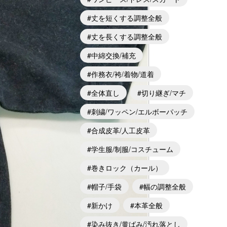
丈を短くする調整全般
丈を長くする調整全般
中綿交換/補充
作務衣/袴/着物/道着
全体直し
切り継ぎ/マチ
刺繍/ワッペン/エルボーパッチ
合成皮革/人工皮革
学生服/制服/コスチューム
巻きロック（カール）
帽子/手袋
幅の調整全般
新かけ
本革全般
染み抜き/黄ばみ/汚れ落とし