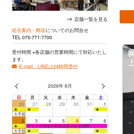
店舗一覧を見る
総合案内・郵送
についてのお問合せ
TEL
075-771-7700
受付時間 ※各店舗の営業時間にて対応いたし
ます。
E-mail、LINEは24時間受付
2026年 8月
日
月
火
水
木
金
土
26
27
28
29
30
31
1
★
★
★
大手筋店のみ営業
2
3
4
5
6
7
8
★
クイック料金が別途追加される期間
大手筋
★
★