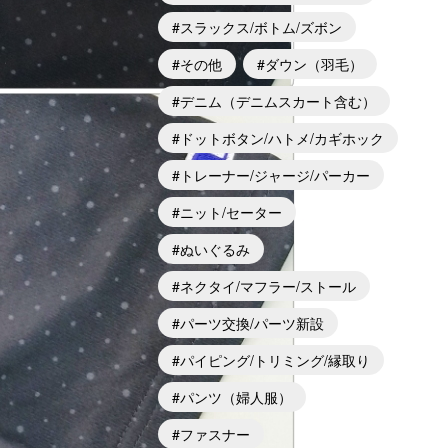
スラックス/ボトム/ズボン
その他
ダウン（羽毛）
デニム（デニムスカート含む）
ドットボタン/ハトメ/カギホック
トレーナー/ジャージ/パーカー
ニット/セーター
ぬいぐるみ
ネクタイ/マフラー/ストール
パーツ交換/パーツ新設
パイピング/トリミング/縁取り
パンツ（婦人服）
ファスナー