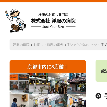
洋服のお直し専門店
株式会社 洋服の病院
Just Your Size
洋服の病院
>
お直し・修理の事例
>
Tシャツ/ポロシャツ
> 手
京都市内に8店舗！
絞