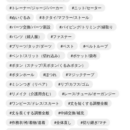
トレーナー/ジャージ/パーカー
ニット/セーター
ぬいぐるみ
ネクタイ/マフラー/ストール
パーツ交換/パーツ新設
パイピング/トリミング/縁取り
パンツ（婦人服）
ファスナー
プリーツ/タック/ダーツ
ベスト
ベルトループ
ベント/スリット（切れ込み）
ポケット/袋布
ボタン（スナップ/天ボタン/くるみボタン）
ボタンホール
ほつれ
マジックテープ
ミシンつぎ（リペア）
リブ/カフス/ゴム
リメイク（介護用含む）
レース/チュール/オーガンジー
ワンピース/ドレス/スカート
丈を短くする調整全般
丈を長くする調整全般
中綿交換/補充
作務衣/袴/着物/道着
全体直し
切り継ぎ/マチ