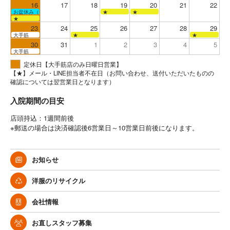
16
17
18
19
20
21
22
お盆休み（全店お休み）
★
★
★
23
24
25
26
27
28
29
大手筋
★
★
30
31
1
2
3
4
5
大手筋
定休日【大手筋店のみ日曜日営業】
【★】メール・LINE担当者不在日（お問い合わせ、送付いただいたものの
確認については翌営業日となります）
入院期間の目安
店頭持込：1週間前後
※郵送の場合は決済確認後6営業日～10営業日前後になります。
お知らせ
洋服のリサイクル
会社情報
お直しスタッフ募集