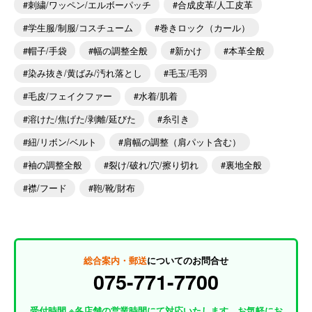
刺繍/ワッペン/エルボーパッチ
合成皮革/人工皮革
学生服/制服/コスチューム
巻きロック（カール）
帽子/手袋
幅の調整全般
新かけ
本革全般
染み抜き/黄ばみ/汚れ落とし
毛玉/毛羽
毛皮/フェイクファー
水着/肌着
溶けた/焦げた/剥離/延びた
糸引き
紐/リボン/ベルト
肩幅の調整（肩パット含む）
袖の調整全般
裂け/破れ/穴/擦り切れ
裏地全般
襟/フード
鞄/靴/財布
総合案内・郵送
についてのお問合せ
075-771-7700
受付時間 ※各店舗の営業時間にて対応いたします。お気軽にお