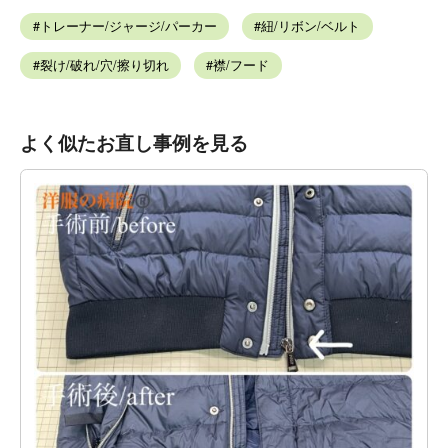
トレーナー/ジャージ/パーカー
紐/リボン/ベルト
裂け/破れ/穴/擦り切れ
襟/フード
よく似たお直し事例を見る