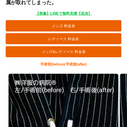
属が取れてしまった。
【画像】LINEで無料見積【送信】
メンズ 料金表
レディース 料金表
メンズ&レディース 料金表
手術前(before)/手術後(after)