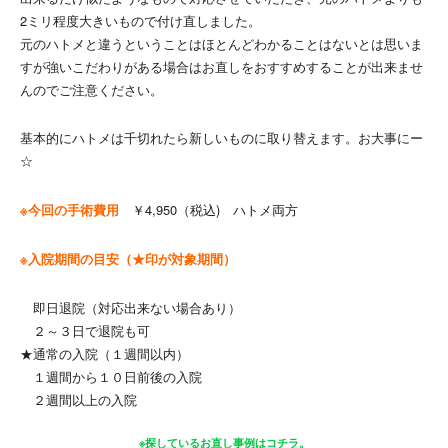
2ミリ程度大きいもので付け直しました。
元のハトメと違うということはほとんどわかることはないとは思いま
すが強いこだわりがある場合はお直しをおすすめすることが出来ませ
んのでご注意ください。
基本的にハトメは千切れたら新しいものに取り替えます。お大事にー
☆
※今回の手術費用
￥4,950（税込) ハトメ両方
※入院期間の目安（★印が対象期間）
即日退院（対応出来ない場合あり）
２～３日で退院も可
★通常の入院（１週間以内）
１週間から１０日前後の入院
２週間以上の入院
※探しているお直し事例はコチラ。