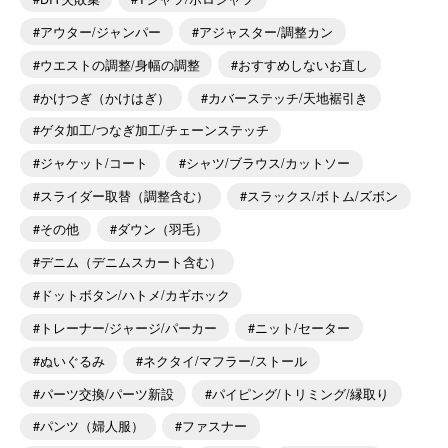
アウター/ジャンパー
アジャスター/調整カン
ウエストの調整/身幅の調整
おすすめしないお直し
かけつぎ（かけはぎ）
カバーステッチ/天地裾引き
ゲタ加工/つなぎ加工/チェーンステッチ
ジャケット/コート
シャツ/ブラウス/カットソー
スライダー取替（調整含む）
スラックス/ボトム/ズボン
その他
ダウン（羽毛）
デニム（デニムスカート含む）
ドットボタン/ハトメ/カギホック
トレーナー/ジャージ/パーカー
ニット/セーター
ぬいぐるみ
ネクタイ/マフラー/ストール
パーツ交換/パーツ新設
パイピング/トリミング/縁取り
パンツ（婦人服）
ファスナー