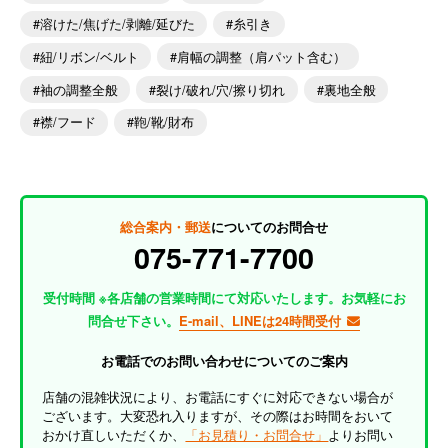
溶けた/焦げた/剥離/延びた
糸引き
紐/リボン/ベルト
肩幅の調整（肩パット含む）
袖の調整全般
裂け/破れ/穴/擦り切れ
裏地全般
襟/フード
鞄/靴/財布
総合案内・郵送
についてのお問合せ
075-771-7700
受付時間 ※各店舗の営業時間にて対応いたします。お気軽にお
問合せ下さい。
E-mail、LINEは24時間受付
お電話でのお問い合わせについてのご案内
店舗の混雑状況により、お電話にすぐに対応できない場合が
ございます。大変恐れ入りますが、その際はお時間をおいて
おかけ直しいただくか、
「お見積り・お問合せ」
よりお問い