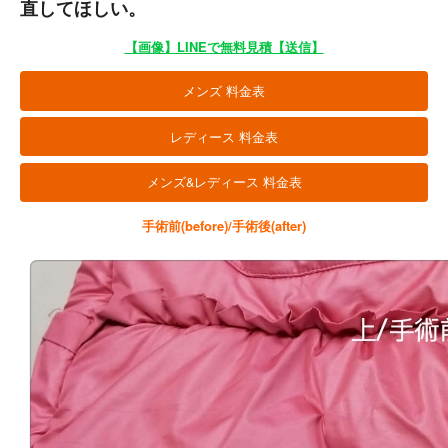
直してほしい。
【画像】LINEで無料見積【送信】
メンズ 料金表
レディース 料金表
メンズ&レディース 料金表
手術前(before)/手術後(after)