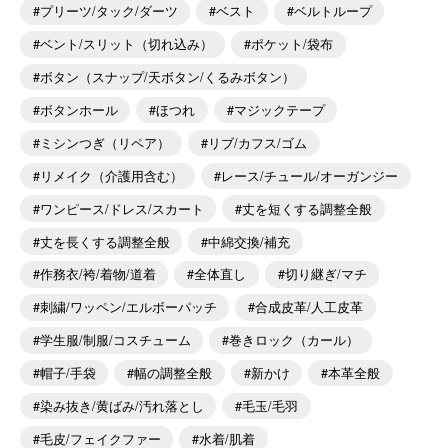
プリーツ/タック/ダーツ
ベスト
ベルトループ
ベント/スリット（切れ込み）
ポケット/袋布
ボタン（スナップ/天ボタン/くるみボタン）
ボタンホール
ほつれ
マジックテープ
ミシンつぎ（リペア）
リブ/カフス/ゴム
リメイク（介護用含む）
レース/チュール/オーガンジー
ワンピース/ドレス/スカート
丈を短くする調整全般
丈を長くする調整全般
中綿交換/補充
作務衣/袴/着物/道着
全体直し
切り継ぎ/マチ
刺繍/ワッペン/エルボーパッチ
合成皮革/人工皮革
学生服/制服/コスチューム
巻きロック（カール）
帽子/手袋
幅の調整全般
新かけ
本革全般
染み抜き/黄ばみ/汚れ落とし
毛玉/毛羽
毛皮/フェイクファー
水着/肌着