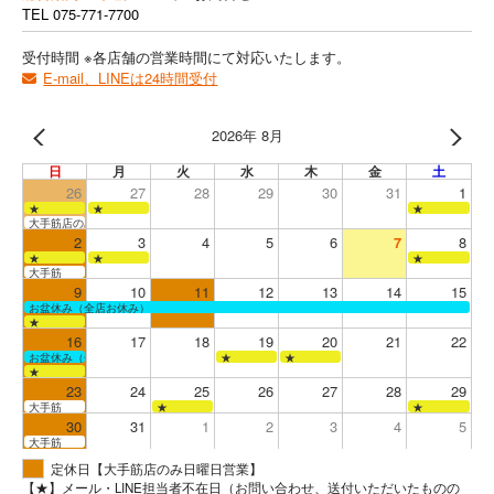
TEL
075-771-7700
受付時間 ※各店舗の営業時間にて対応いたします。
E-mail、LINEは24時間受付
2026年 8月
日
月
火
水
木
金
土
26
27
28
29
30
31
1
★
★
★
大手筋店のみ営業
2
3
4
5
6
7
8
★
★
★
大手筋
9
10
11
12
13
14
15
お盆休み（全店お休み）
★
16
17
18
19
20
21
22
お盆休み（全店お休み）
★
★
★
23
24
25
26
27
28
29
大手筋
★
★
30
31
1
2
3
4
5
大手筋
定休日【大手筋店のみ日曜日営業】
【★】メール・LINE担当者不在日（お問い合わせ、送付いただいたものの