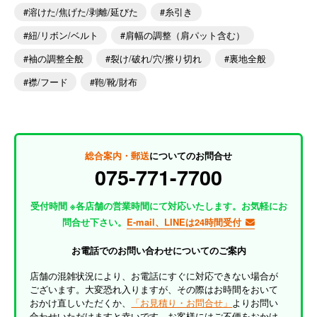
溶けた/焦げた/剥離/延びた
糸引き
紐/リボン/ベルト
肩幅の調整（肩パット含む）
袖の調整全般
裂け/破れ/穴/擦り切れ
裏地全般
襟/フード
鞄/靴/財布
総合案内・郵送
についてのお問合せ
075-771-7700
受付時間 ※各店舗の営業時間にて対応いたします。お気軽にお
問合せ下さい。
E-mail、LINEは24時間受付
お電話でのお問い合わせについてのご案内
店舗の混雑状況により、お電話にすぐに対応できない場合が
ございます。大変恐れ入りますが、その際はお時間をおいて
おかけ直しいただくか、
「お見積り・お問合せ」
よりお問い
合わせいただけますと幸いです。お客様にはご不便をおかけ