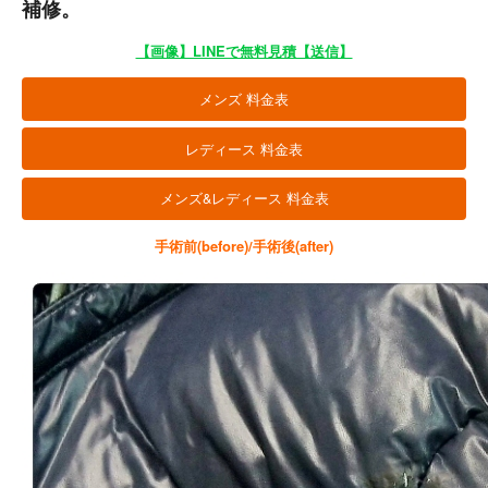
補修。
【画像】LINEで無料見積【送信】
メンズ 料金表
レディース 料金表
メンズ&レディース 料金表
手術前(before)/手術後(after)