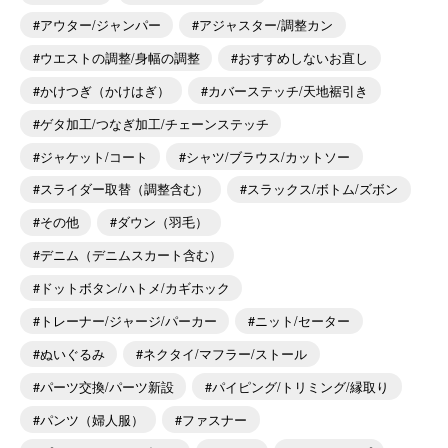
アウター/ジャンパー
アジャスター/調整カン
ウエストの調整/身幅の調整
おすすめしないお直し
かけつぎ（かけはぎ）
カバーステッチ/天地裾引き
ゲタ加工/つなぎ加工/チェーンステッチ
ジャケット/コート
シャツ/ブラウス/カットソー
スライダー取替（調整含む）
スラックス/ボトム/ズボン
その他
ダウン（羽毛）
デニム（デニムスカート含む）
ドットボタン/ハトメ/カギホック
トレーナー/ジャージ/パーカー
ニット/セーター
ぬいぐるみ
ネクタイ/マフラー/ストール
パーツ交換/パーツ新設
パイピング/トリミング/縁取り
パンツ（婦人服）
ファスナー