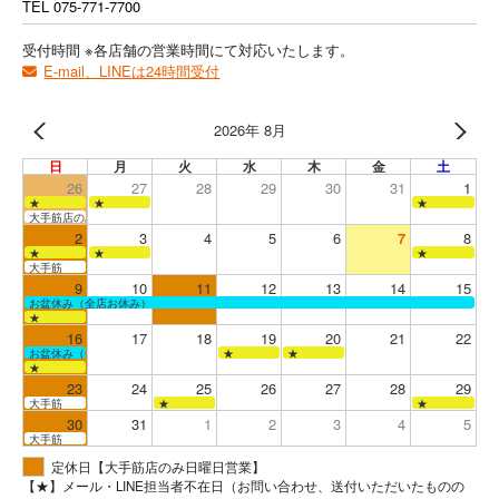
TEL
075-771-7700
受付時間 ※各店舗の営業時間にて対応いたします。
E-mail、LINEは24時間受付
2026年 8月
日
月
火
水
木
金
土
26
27
28
29
30
31
1
★
★
★
大手筋店のみ営業
2
3
4
5
6
7
8
★
★
★
大手筋
9
10
11
12
13
14
15
お盆休み（全店お休み）
★
16
17
18
19
20
21
22
お盆休み（全店お休み）
★
★
★
23
24
25
26
27
28
29
大手筋
★
★
30
31
1
2
3
4
5
大手筋
定休日【大手筋店のみ日曜日営業】
【★】メール・LINE担当者不在日（お問い合わせ、送付いただいたものの