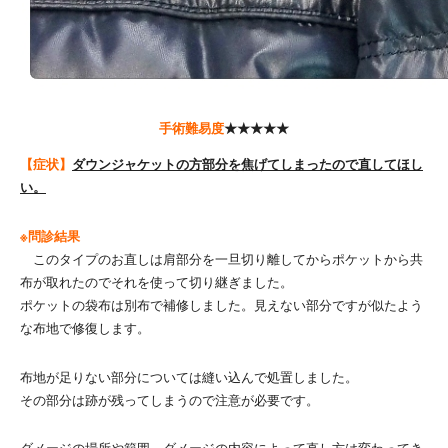
手術難易度
★★★★★
【症状】
ダウンジャケットの方部分を焦げてしまったので直してほし
い。
※問診結果
このタイプのお直しは肩部分を一旦切り離してからポケットから共
布が取れたのでそれを使って切り継ぎました。
ポケットの袋布は別布で補修しました。見えない部分ですが似たよう
な布地で修復します。
布地が足りない部分については縫い込んで処置しました。
その部分は跡が残ってしまうので注意が必要です。
ダメージの場所や範囲、ダメージの内容によって直し方は変わってき