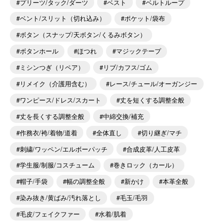
プリーツ/タック/ダーツ
ベスト
ベルトループ
ベント/スリット（切れ込み）
ポケット/袋布
ボタン（スナップ/天ボタン/くるみボタン）
ボタンホール
ほつれ
マジックテープ
ミシンつぎ（リペア）
リブ/カフス/ゴム
リメイク（介護用含む）
レース/チュール/オーガンジー
ワンピース/ドレス/スカート
丈を短くする調整全般
丈を長くする調整全般
中綿交換/補充
作務衣/袴/着物/道着
全体直し
切り継ぎ/マチ
刺繍/ワッペン/エルボーパッチ
合成皮革/人工皮革
学生服/制服/コスチューム
巻きロック（カール）
帽子/手袋
幅の調整全般
新かけ
本革全般
染み抜き/黄ばみ/汚れ落とし
毛玉/毛羽
毛皮/フェイクファー
水着/肌着