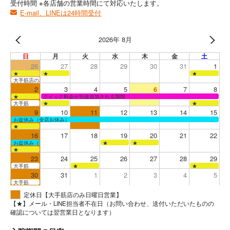
受付時間 ※各店舗の営業時間にて対応いたします。
E-mail、LINEは24時間受付
2026年 8月
日
月
火
水
木
金
土
26
27
28
29
30
31
1
★
★
★
大手筋店のみ営業
2
3
4
5
6
7
8
★
クイック料金が別途追加される期間
大手筋
★
★
9
10
11
12
13
14
15
お盆休み（全店お休み）
★
16
17
18
19
20
21
22
お盆休み（全店お休み）
★
★
★
23
24
25
26
27
28
29
大手筋
★
★
30
31
1
2
3
4
5
大手筋
定休日【大手筋店のみ日曜日営業】
【★】メール・LINE担当者不在日（お問い合わせ、送付いただいたものの
確認については翌営業日となります）