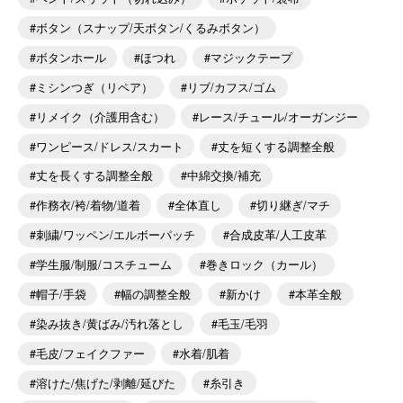
ボタン（スナップ/天ボタン/くるみボタン）
ボタンホール
ほつれ
マジックテープ
ミシンつぎ（リペア）
リブ/カフス/ゴム
リメイク（介護用含む）
レース/チュール/オーガンジー
ワンピース/ドレス/スカート
丈を短くする調整全般
丈を長くする調整全般
中綿交換/補充
作務衣/袴/着物/道着
全体直し
切り継ぎ/マチ
刺繍/ワッペン/エルボーパッチ
合成皮革/人工皮革
学生服/制服/コスチューム
巻きロック（カール）
帽子/手袋
幅の調整全般
新かけ
本革全般
染み抜き/黄ばみ/汚れ落とし
毛玉/毛羽
毛皮/フェイクファー
水着/肌着
溶けた/焦げた/剥離/延びた
糸引き