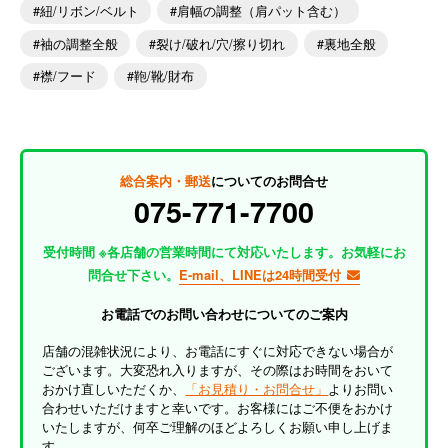
紐/リボン/ベルト
肩幅の調整（肩パット含む）
袖の調整全般
裂け/破れ/穴/擦り切れ
裏地全般
襟/フード
鞄/靴/財布
総合案内・郵送
についてのお問合せ
075-771-7700
受付時間 ※各店舗の営業時間にて対応いたします。お気軽にお
問合せ下さい。
E-mail、LINEは24時間受付
お電話でのお問い合わせについてのご案内
店舗の混雑状況により、お電話にすぐに対応できない場合が
ございます。大変恐れ入りますが、その際はお時間をおいて
おかけ直しいただくか、
「お見積り・お問合せ」
よりお問い
合わせいただけますと幸いです。お客様にはご不便をおかけ
いたしますが、何卒ご理解のほどよろしくお願い申し上げま
す。