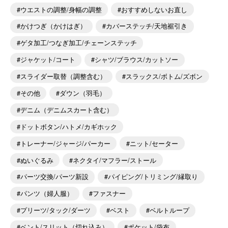
ウエストの調整/身幅の調整
おすすめしないお直し
かけつぎ（かけはぎ）
カバーステッチ/天地裾引き
ゲタ加工/つなぎ加工/チェーンステッチ
ジャケット/コート
シャツ/ブラウス/カットソー
スライダー取替（調整含む）
スラックス/ボトム/ズボン
その他
ダウン（羽毛）
デニム（デニムスカート含む）
ドットボタン/ハトメ/カギホック
トレーナー/ジャージ/パーカー
ニット/セーター
ぬいぐるみ
ネクタイ/マフラー/ストール
パーツ交換/パーツ新設
パイピング/トリミング/縁取り
パンツ（婦人服）
ファスナー
プリーツ/タック/ダーツ
ベスト
ベルトループ
ベント/スリット（切れ込み）
ポケット/袋布