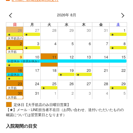
2026年 8月
日
月
火
水
木
金
土
26
27
28
29
30
31
1
★
★
★
大手筋店のみ営業
2
3
4
5
6
7
8
★
★
★
大手筋
9
10
11
12
13
14
15
お盆休み（全店お休み）
★
16
17
18
19
20
21
22
お盆休み（全店お休み）
★
★
★
23
24
25
26
27
28
29
大手筋
★
★
30
31
1
2
3
4
5
大手筋
定休日【大手筋店のみ日曜日営業】
【★】メール・LINE担当者不在日（お問い合わせ、送付いただいたものの
確認については翌営業日となります）
入院期間の目安