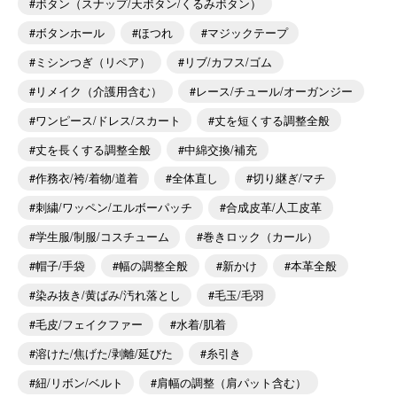
ボタン（スナップ/天ボタン/くるみボタン）
ボタンホール
ほつれ
マジックテープ
ミシンつぎ（リペア）
リブ/カフス/ゴム
リメイク（介護用含む）
レース/チュール/オーガンジー
ワンピース/ドレス/スカート
丈を短くする調整全般
丈を長くする調整全般
中綿交換/補充
作務衣/袴/着物/道着
全体直し
切り継ぎ/マチ
刺繍/ワッペン/エルボーパッチ
合成皮革/人工皮革
学生服/制服/コスチューム
巻きロック（カール）
帽子/手袋
幅の調整全般
新かけ
本革全般
染み抜き/黄ばみ/汚れ落とし
毛玉/毛羽
毛皮/フェイクファー
水着/肌着
溶けた/焦げた/剥離/延びた
糸引き
紐/リボン/ベルト
肩幅の調整（肩パット含む）