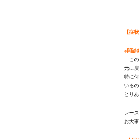
【症状
※問診
この
元に戻
特に何
いるの
とりあ
レース
お大事