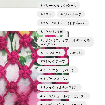
プリーツ/タック/ダーツ
ベスト
ベルトループ
ベント/スリット（切れ込み）
ポケット/袋布
ボタン（スナップ/天ボタン/くる
みボタン）
ボタンホール
ほつれ
マジックテープ
ミシンつぎ（リペア）
リブ/カフス/ゴム
リメイク（介護用含む）
レース/チュール/オーガンジー
ワンピース/ドレス/スカート