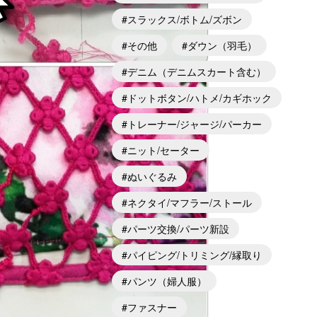
スラックス/ボトム/ズボン
その他
ダウン（羽毛）
デニム（デニムスカート含む）
ドットボタン/ハトメ/カギホック
トレーナー/ジャージ/パーカー
ニット/セーター
ぬいぐるみ
ネクタイ/マフラー/ストール
パーツ交換/パーツ新設
パイピング/トリミング/縁取り
パンツ（婦人服）
ファスナー