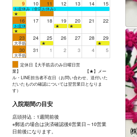
9
10
11
12
13
14
15
お盆休み（全店お休み）
★
16
17
18
19
20
21
22
お盆休み（全店お休み）
★
★
★
23
24
25
26
27
28
29
大手筋
★
★
30
31
1
2
3
4
5
大手筋
定休日【大手筋店のみ日曜日営
業】 【★】メー
ル・LINE担当者不在日（お問い合わせ、送付いた
だいたものの確認については翌営業日となりま
す）
入院期間の目安
店頭持込：1週間前後
※郵送の場合は決済確認後6営業日～10営業
日前後になります。