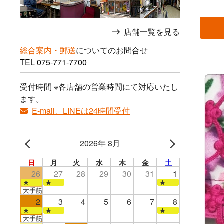
店舗一覧を見る
総合案内・郵送
についてのお問合せ
TEL
075-771-7700
受付時間 ※各店舗の営業時間にて対応いたし
ます。
E-mail、LINEは24時間受付
2026年 8月
日
月
火
水
木
金
土
26
27
28
29
30
31
1
★
★
★
大手筋店のみ営業
2
3
4
5
6
7
8
★
★
★
大手筋