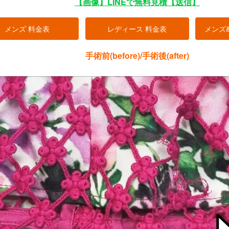
【画像】LINEで無料見積【送信】
メンズ 料金表
レディース 料金表
メンズ
手術前(before)/手術後(after)