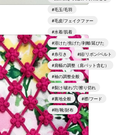
毛玉/毛羽
毛皮/フェイクファー
水着/肌着
溶けた/焦げた/剥離/延びた
糸引き
紐/リボン/ベルト
肩幅の調整（肩パット含む）
袖の調整全般
裂け/破れ/穴/擦り切れ
裏地全般
襟/フード
鞄/靴/財布