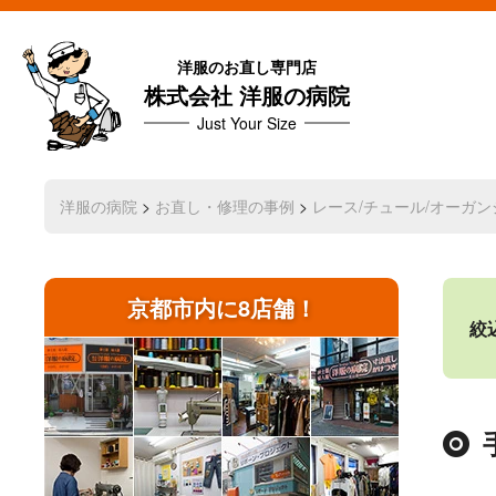
洋服のお直し専門店
株式会社 洋服の病院
Just Your Size
洋服の病院
>
お直し・修理の事例
>
レース/チュール/オーガン
京都市内に8店舗！
絞