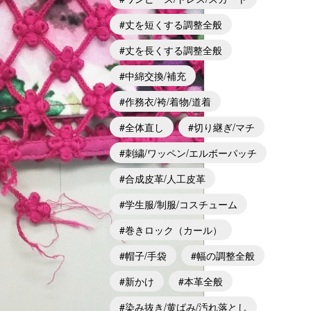
丈を短くする調整全般
丈を長くする調整全般
中綿交換/補充
作務衣/袴/着物/道着
全体直し
切り継ぎ/マチ
刺繍/ワッペン/エルボーパッチ
合成皮革/人工皮革
学生服/制服/コスチューム
巻きロック（カール）
帽子/手袋
幅の調整全般
新かけ
本革全般
染み抜き/黄ばみ/汚れ落とし