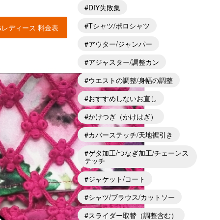
DIY失敗集
Tシャツ/ポロシャツ
&レディース 料金表
アウター/ジャンパー
アジャスター/調整カン
ウエストの調整/身幅の調整
おすすめしないお直し
かけつぎ（かけはぎ）
カバーステッチ/天地裾引き
ゲタ加工/つなぎ加工/チェーンス
テッチ
ジャケット/コート
シャツ/ブラウス/カットソー
スライダー取替（調整含む）