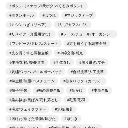
ボタン（スナップ/天ボタン/くるみボタン）
ボタンホール
ほつれ
マジックテープ
ミシンつぎ（リペア）
リブ/カフス/ゴム
リメイク（介護用含む）
レース/チュール/オーガンジー
ワンピース/ドレス/スカート
丈を短くする調整全般
丈を長くする調整全般
中綿交換/補充
作務衣/袴/着物/道着
全体直し
切り継ぎ/マチ
刺繍/ワッペン/エルボーパッチ
合成皮革/人工皮革
学生服/制服/コスチューム
巻きロック（カール）
帽子/手袋
幅の調整全般
新かけ
本革全般
染み抜き/黄ばみ/汚れ落とし
毛玉/毛羽
毛皮/フェイクファー
水着/肌着
溶けた/焦げた/剥離/延びた
糸引き
紐/リボン/ベルト
肩幅の調整（肩パット含む）