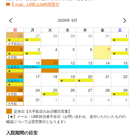
E-mail、LINEは24時間受付
2026年 8月
日
月
火
水
木
金
土
26
27
28
29
30
31
1
★
★
★
大手筋店のみ営業
2
3
4
5
6
7
8
★
★
★
大手筋
9
10
11
12
13
14
15
お盆休み（全店お休み）
★
16
17
18
19
20
21
22
お盆休み（全店お休み）
★
★
★
23
24
25
26
27
28
29
大手筋
★
★
30
31
1
2
3
4
5
大手筋
定休日【大手筋店のみ日曜日営業】
【★】メール・LINE担当者不在日（お問い合わせ、送付いただいたものの
確認については翌営業日となります）
入院期間の目安