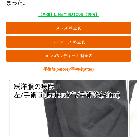
まった。
【画像】LINEで無料見積【送信】
メンズ 料金表
レディース 料金表
メンズ&レディース 料金表
手術前(before)/手術後(after)