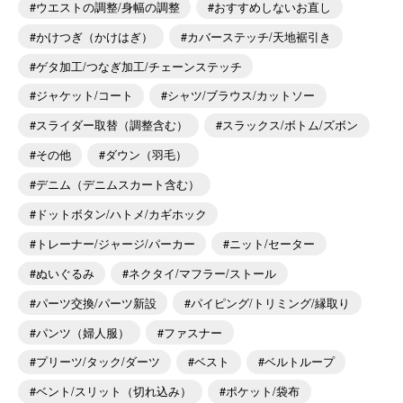
ウエストの調整/身幅の調整
おすすめしないお直し
かけつぎ（かけはぎ）
カバーステッチ/天地裾引き
ゲタ加工/つなぎ加工/チェーンステッチ
ジャケット/コート
シャツ/ブラウス/カットソー
スライダー取替（調整含む）
スラックス/ボトム/ズボン
その他
ダウン（羽毛）
デニム（デニムスカート含む）
ドットボタン/ハトメ/カギホック
トレーナー/ジャージ/パーカー
ニット/セーター
ぬいぐるみ
ネクタイ/マフラー/ストール
パーツ交換/パーツ新設
パイピング/トリミング/縁取り
パンツ（婦人服）
ファスナー
プリーツ/タック/ダーツ
ベスト
ベルトループ
ベント/スリット（切れ込み）
ポケット/袋布