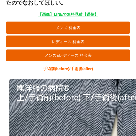
たのでなおしてほしい。
【画像】LINEで無料見積【送信】
メンズ 料金表
レディース 料金表
メンズ&レディース 料金表
手術前(before)/手術後(after)