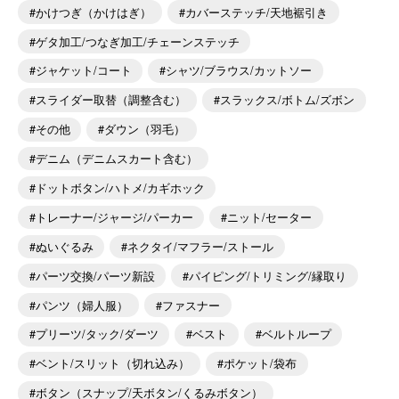
かけつぎ（かけはぎ）
カバーステッチ/天地裾引き
ゲタ加工/つなぎ加工/チェーンステッチ
ジャケット/コート
シャツ/ブラウス/カットソー
スライダー取替（調整含む）
スラックス/ボトム/ズボン
その他
ダウン（羽毛）
デニム（デニムスカート含む）
ドットボタン/ハトメ/カギホック
トレーナー/ジャージ/パーカー
ニット/セーター
ぬいぐるみ
ネクタイ/マフラー/ストール
パーツ交換/パーツ新設
パイピング/トリミング/縁取り
パンツ（婦人服）
ファスナー
プリーツ/タック/ダーツ
ベスト
ベルトループ
ベント/スリット（切れ込み）
ポケット/袋布
ボタン（スナップ/天ボタン/くるみボタン）