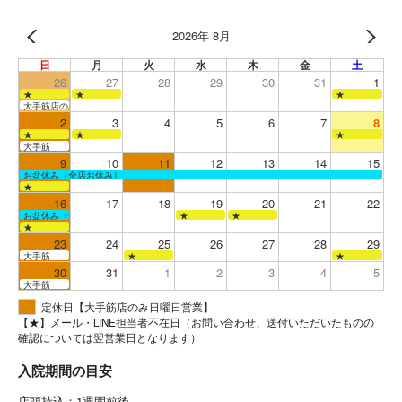
2026年 8月
日
月
火
水
木
金
土
26
27
28
29
30
31
1
★
★
★
大手筋店のみ営業
2
3
4
5
6
7
8
★
★
★
大手筋
9
10
11
12
13
14
15
お盆休み（全店お休み）
★
16
17
18
19
20
21
22
お盆休み（全店お休み）
★
★
★
23
24
25
26
27
28
29
大手筋
★
★
30
31
1
2
3
4
5
大手筋
定休日【大手筋店のみ日曜日営業】
【★】メール・LINE担当者不在日（お問い合わせ、送付いただいたものの
確認については翌営業日となります）
入院期間の目安
店頭持込：1週間前後