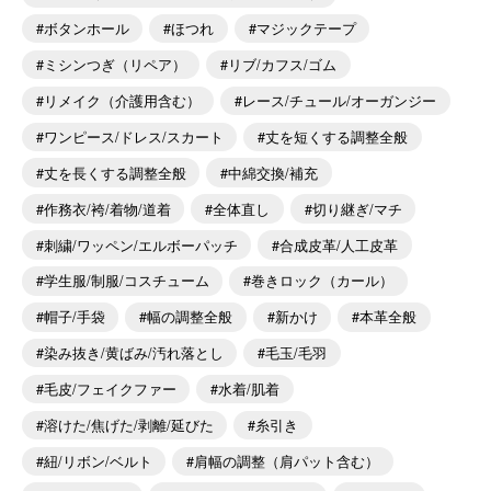
ボタンホール
ほつれ
マジックテープ
ミシンつぎ（リペア）
リブ/カフス/ゴム
リメイク（介護用含む）
レース/チュール/オーガンジー
ワンピース/ドレス/スカート
丈を短くする調整全般
丈を長くする調整全般
中綿交換/補充
作務衣/袴/着物/道着
全体直し
切り継ぎ/マチ
刺繍/ワッペン/エルボーパッチ
合成皮革/人工皮革
学生服/制服/コスチューム
巻きロック（カール）
帽子/手袋
幅の調整全般
新かけ
本革全般
染み抜き/黄ばみ/汚れ落とし
毛玉/毛羽
毛皮/フェイクファー
水着/肌着
溶けた/焦げた/剥離/延びた
糸引き
紐/リボン/ベルト
肩幅の調整（肩パット含む）