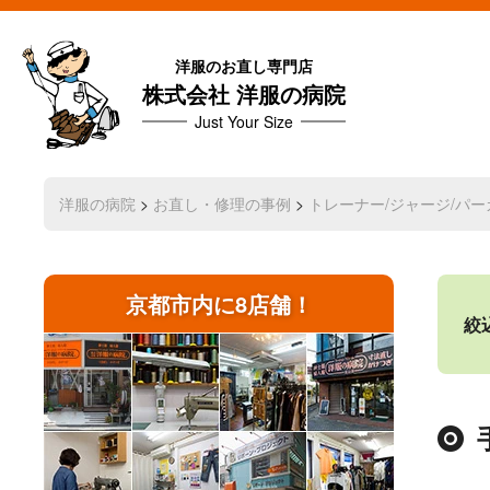
洋服のお直し専門店
株式会社 洋服の病院
Just Your Size
洋服の病院
>
お直し・修理の事例
>
トレーナー/ジャージ/パー
京都市内に8店舗！
絞