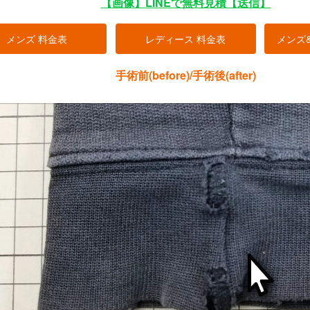
【画像】LINEで無料見積【送信】
メンズ 料金表
レディース 料金表
メンズ
手術前(before)/手術後(after)