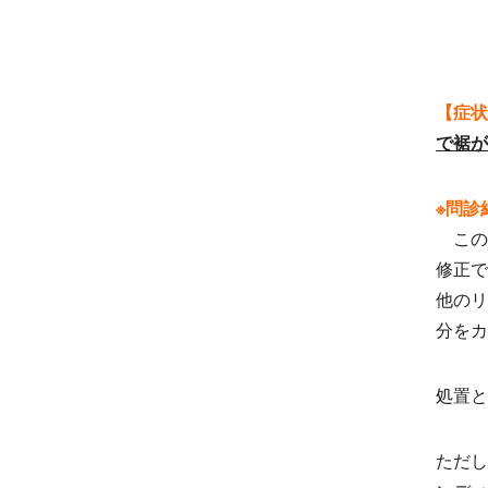
【症状
で裾が
※問診
この
修正で
他のリ
分をカ
処置と
ただし