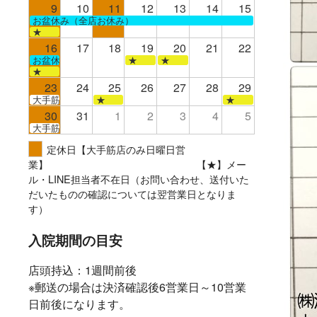
9
10
11
12
13
14
15
お盆休み（全店お休み）
★
16
17
18
19
20
21
22
お盆休み（全店お休み）
★
★
★
23
24
25
26
27
28
29
大手筋
★
★
30
31
1
2
3
4
5
大手筋
定休日【大手筋店のみ日曜日営
業】 【★】メー
ル・LINE担当者不在日（お問い合わせ、送付いた
だいたものの確認については翌営業日となりま
す）
入院期間の目安
店頭持込：1週間前後
※郵送の場合は決済確認後6営業日～10営業
日前後になります。