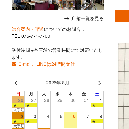
店舗一覧を見る
総合案内・郵送
についてのお問合せ
TEL
075-771-7700
受付時間 ※各店舗の営業時間にて対応いたし
ます。
E-mail、LINEは24時間受付
2026年 8月
日
月
火
水
木
金
土
26
27
28
29
30
31
1
★
★
★
大手筋店のみ営業
2
3
4
5
6
7
8
★
★
★
大手筋