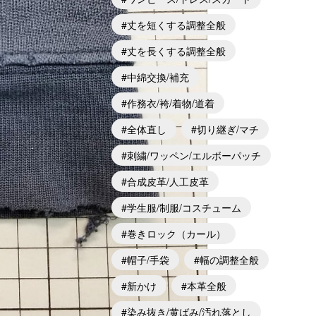
丈を短くする調整全般
丈を長くする調整全般
中綿交換/補充
作務衣/袴/着物/道着
全体直し
切り継ぎ/マチ
刺繍/ワッペン/エルボーパッチ
合成皮革/人工皮革
学生服/制服/コスチューム
巻きロック（カール）
帽子/手袋
幅の調整全般
新かけ
本革全般
染み抜き/黄ばみ/汚れ落とし