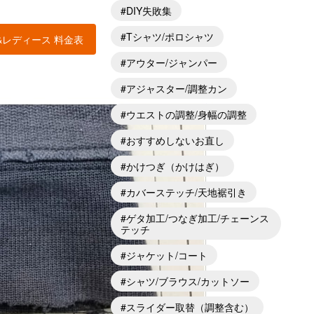
DIY失敗集
Tシャツ/ポロシャツ
&レディース 料金表
アウター/ジャンパー
アジャスター/調整カン
ウエストの調整/身幅の調整
おすすめしないお直し
かけつぎ（かけはぎ）
カバーステッチ/天地裾引き
ゲタ加工/つなぎ加工/チェーンス
テッチ
ジャケット/コート
シャツ/ブラウス/カットソー
スライダー取替（調整含む）