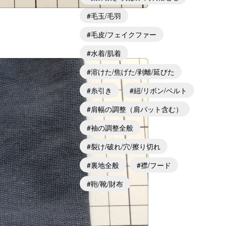
毛玉/毛羽
毛皮/フェイクファー
水着/肌着
溶けた/焦げた/剥離/延びた
糸引き
紐/リボン/ベルト
肩幅の調整（肩パット含む）
袖の調整全般
裂け/破れ/穴/擦り切れ
裏地全般
襟/フード
鞄/靴/財布