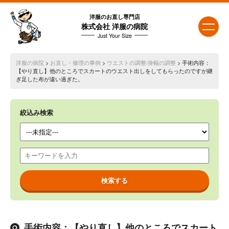
洋服のお直し専門店
株式会社 洋服の病院
Just Your Size
洋服の病院
>
お直し・修理の事例
>
ウエストの調整/身幅の調整
> 手術内容：
【やり直し】他のところでスカートのウエスト出しをしてもらったのですが継
ぎ足した布が違い過ぎた。
絞込み検索
手術内容：【やり直し】他のところでスカート