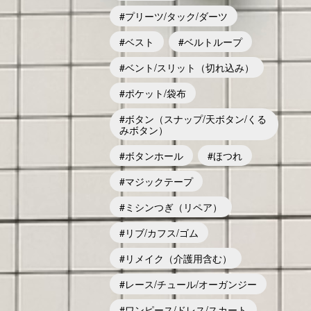
プリーツ/タック/ダーツ
ベスト
ベルトループ
ベント/スリット（切れ込み）
ポケット/袋布
ボタン（スナップ/天ボタン/くる
みボタン）
ボタンホール
ほつれ
マジックテープ
ミシンつぎ（リペア）
リブ/カフス/ゴム
リメイク（介護用含む）
レース/チュール/オーガンジー
ワンピース/ドレス/スカート