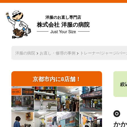
洋服のお直し専門店
株式会社 洋服の病院
Just Your Size
洋服の病院
>
お直し・修理の事例
>
トレーナー/ジャージ/パー
京都市内に8店舗！
絞
か