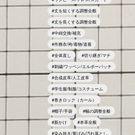
丈を短くする調整全般
丈を長くする調整全般
中綿交換/補充
作務衣/袴/着物/道着
全体直し
切り継ぎ/マチ
刺繍/ワッペン/エルボーパッチ
合成皮革/人工皮革
学生服/制服/コスチューム
巻きロック（カール）
帽子/手袋
幅の調整全般
新かけ
本革全般
染み抜き/黄ばみ/汚れ落とし