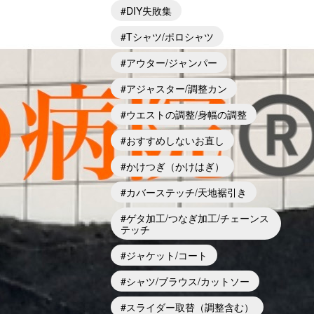
DIY失敗集
Tシャツ/ポロシャツ
アウター/ジャンパー
アジャスター/調整カン
ウエストの調整/身幅の調整
おすすめしないお直し
かけつぎ（かけはぎ）
カバーステッチ/天地裾引き
ゲタ加工/つなぎ加工/チェーンス
テッチ
ジャケット/コート
シャツ/ブラウス/カットソー
スライダー取替（調整含む）