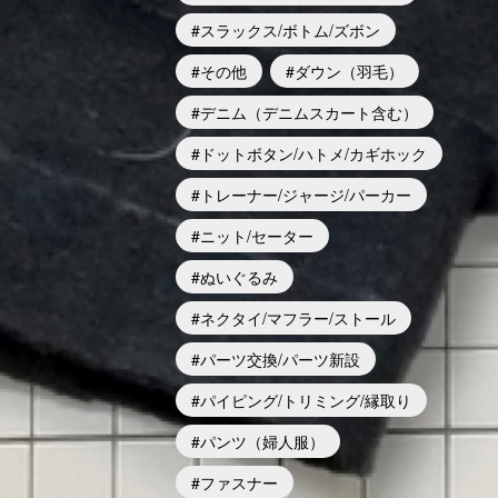
スラックス/ボトム/ズボン
その他
ダウン（羽毛）
デニム（デニムスカート含む）
ドットボタン/ハトメ/カギホック
トレーナー/ジャージ/パーカー
ニット/セーター
ぬいぐるみ
ネクタイ/マフラー/ストール
パーツ交換/パーツ新設
パイピング/トリミング/縁取り
パンツ（婦人服）
ファスナー