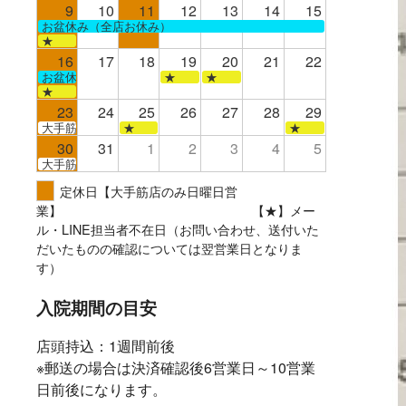
9
10
11
12
13
14
15
お盆休み（全店お休み）
★
16
17
18
19
20
21
22
お盆休み（全店お休み）
★
★
★
23
24
25
26
27
28
29
大手筋
★
★
30
31
1
2
3
4
5
大手筋
定休日【大手筋店のみ日曜日営
業】 【★】メー
ル・LINE担当者不在日（お問い合わせ、送付いた
だいたものの確認については翌営業日となりま
す）
入院期間の目安
店頭持込：1週間前後
※郵送の場合は決済確認後6営業日～10営業
日前後になります。