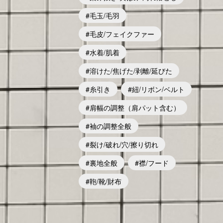
毛玉/毛羽
毛皮/フェイクファー
水着/肌着
溶けた/焦げた/剥離/延びた
糸引き
紐/リボン/ベルト
肩幅の調整（肩パット含む）
袖の調整全般
裂け/破れ/穴/擦り切れ
裏地全般
襟/フード
鞄/靴/財布