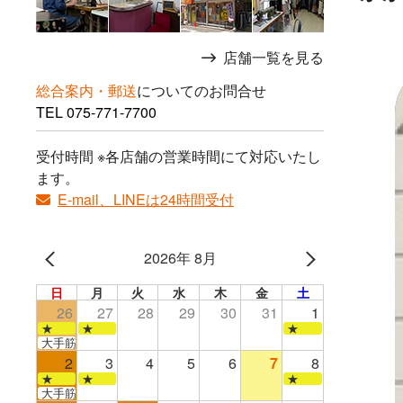
店舗一覧を見る
総合案内・郵送
についてのお問合せ
TEL
075-771-7700
受付時間 ※各店舗の営業時間にて対応いたし
ます。
E-mail、LINEは24時間受付
2026年 8月
日
月
火
水
木
金
土
26
27
28
29
30
31
1
★
★
★
大手筋店のみ営業
2
3
4
5
6
7
8
★
★
★
大手筋