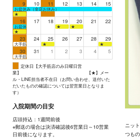
9
10
11
12
13
14
15
お盆休み（全店お休み）
★
16
17
18
19
20
21
22
お盆休み（全店お休み）
★
★
★
23
24
25
26
27
28
29
大手筋
★
★
30
31
1
2
3
4
5
大手筋
定休日【大手筋店のみ日曜日営
業】 【★】メー
ル・LINE担当者不在日（お問い合わせ、送付いた
だいたものの確認については翌営業日となりま
す）
入院期間の目安
店頭持込：1週間前後
ニット
※郵送の場合は決済確認後6営業日～10営業
つもの
日前後になります。