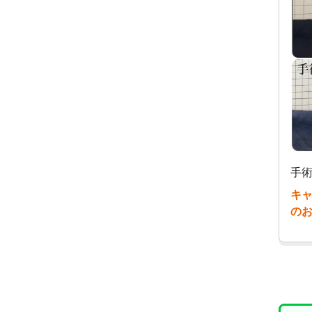
手術
キ
の