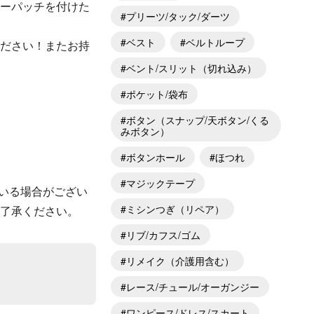
ボーパッチを付けた
プリーツ/タック/ダーツ
ベスト
ベルトループ
ください！またお持
ベント/スリット（切れ込み）
ポケット/袋布
ボタン（スナップ/天ボタン/くる
みボタン）
ボタンホール
ほつれ
マジックテープ
ている場合がござい
ミシンつぎ（リペア）
了承ください。
リブ/カフス/ゴム
リメイク（介護用含む）
レース/チュール/オーガンジー
ワンピース/ドレス/スカート