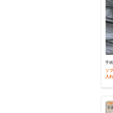
手術
ソ
入