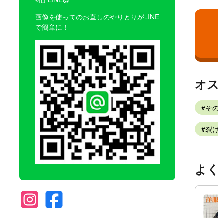
画像を使ってのお直しのやりとりがLINE
で簡単に！
オ
そ
裂け
よ