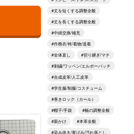
丈を短くする調整全般
丈を長くする調整全般
中綿交換/補充
作務衣/袴/着物/道着
全体直し
切り継ぎ/マチ
刺繍/ワッペン/エルボーパッチ
合成皮革/人工皮革
学生服/制服/コスチューム
巻きロック（カール）
帽子/手袋
幅の調整全般
新かけ
本革全般
染み抜き/黄ばみ/汚れ落とし