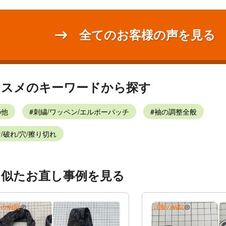
全てのお客様の声を見る
ススメのキーワードから探す
の他
刺繍/ワッペン/エルボーパッチ
袖の調整全般
/破れ/穴/擦り切れ
く似たお直し事例を見る