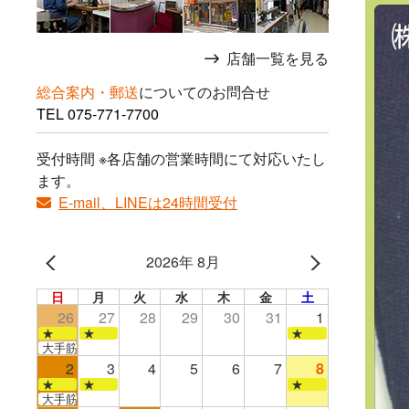
店舗一覧を見る
総合案内・郵送
についてのお問合せ
TEL
075-771-7700
受付時間 ※各店舗の営業時間にて対応いたし
ます。
E-mail、LINEは24時間受付
2026年 8月
日
月
火
水
木
金
土
26
27
28
29
30
31
1
★
★
★
大手筋店のみ営業
2
3
4
5
6
7
8
★
★
★
大手筋