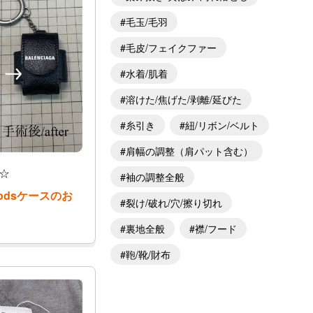
毛玉/毛羽
毛皮/フェイクファー
水着/肌着
溶けた/焦げた/剥離/延びた
糸引き
紐/リボン/ベルト
肩幅の調整（肩パット含む）
☆
袖の調整全般
odsケースのお
裂け/破れ/穴/擦り切れ
裏地全般
襟/フード
鞄/靴/財布