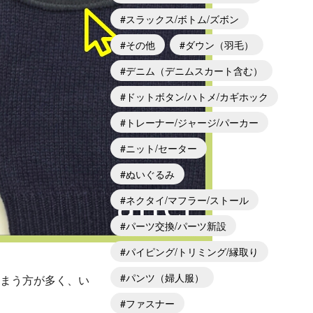
スラックス/ボトム/ズボン
その他
ダウン（羽毛）
デニム（デニムスカート含む）
ドットボタン/ハトメ/カギホック
トレーナー/ジャージ/パーカー
ニット/セーター
ぬいぐるみ
ネクタイ/マフラー/ストール
パーツ交換/パーツ新設
パイピング/トリミング/縁取り
パンツ（婦人服）
しまう方が多く、い
ファスナー