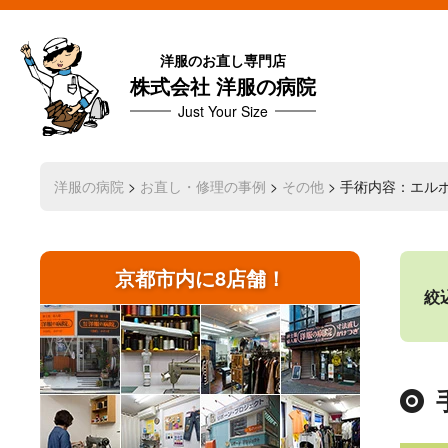
洋服のお直し専門店
株式会社 洋服の病院
Just Your Size
洋服の病院
>
お直し・修理の事例
>
その他
> 手術内容：エル
京都市内に8店舗！
絞