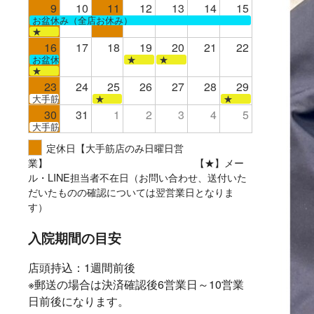
9
10
11
12
13
14
15
お盆休み（全店お休み）
★
16
17
18
19
20
21
22
お盆休み（全店お休み）
★
★
★
23
24
25
26
27
28
29
大手筋
★
★
30
31
1
2
3
4
5
大手筋
定休日【大手筋店のみ日曜日営
業】 【★】メー
ル・LINE担当者不在日（お問い合わせ、送付いた
だいたものの確認については翌営業日となりま
す）
入院期間の目安
店頭持込：1週間前後
※郵送の場合は決済確認後6営業日～10営業
日前後になります。