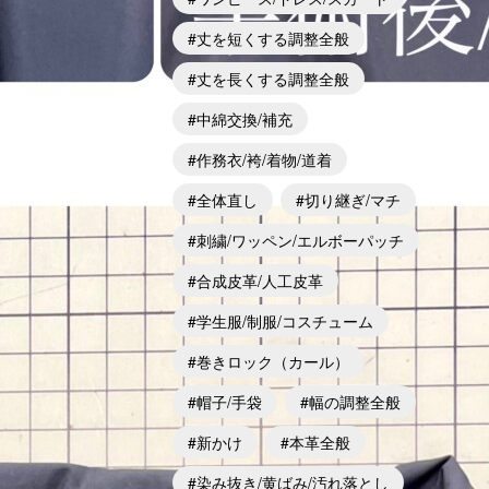
丈を短くする調整全般
丈を長くする調整全般
中綿交換/補充
作務衣/袴/着物/道着
全体直し
切り継ぎ/マチ
刺繍/ワッペン/エルボーパッチ
合成皮革/人工皮革
学生服/制服/コスチューム
巻きロック（カール）
帽子/手袋
幅の調整全般
新かけ
本革全般
染み抜き/黄ばみ/汚れ落とし