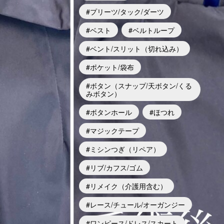
プリーツ/タック/ダーツ
ベスト
ベルトループ
ベント/スリット（切れ込み）
ポケット/袋布
ボタン（スナップ/天ボタン/くる
みボタン）
ボタンホール
ほつれ
マジックテープ
ミシンつぎ（リペア）
リブ/カフス/ゴム
リメイク（介護用含む）
レース/チュール/オーガンジー
ワンピース/ドレス/スカート