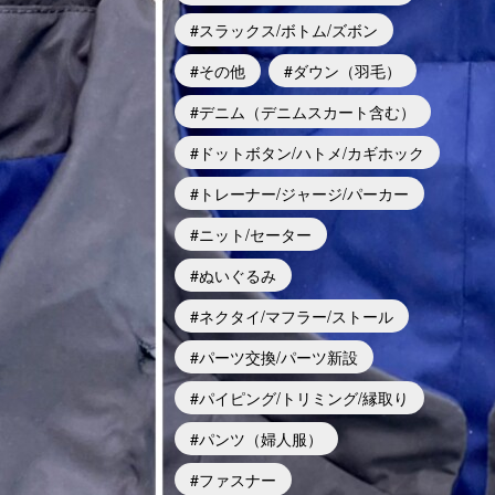
スラックス/ボトム/ズボン
その他
ダウン（羽毛）
デニム（デニムスカート含む）
ドットボタン/ハトメ/カギホック
トレーナー/ジャージ/パーカー
ニット/セーター
ぬいぐるみ
ネクタイ/マフラー/ストール
パーツ交換/パーツ新設
パイピング/トリミング/縁取り
パンツ（婦人服）
ファスナー