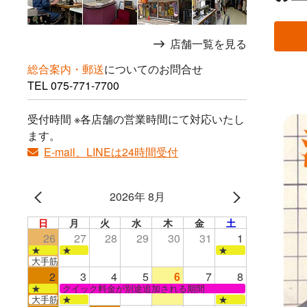
店舗一覧を見る
総合案内・郵送
についてのお問合せ
TEL
075-771-7700
受付時間 ※各店舗の営業時間にて対応いたし
ます。
E-mail、LINEは24時間受付
2026年 8月
日
月
火
水
木
金
土
26
27
28
29
30
31
1
★
★
★
大手筋店のみ営業
2
3
4
5
6
7
8
★
クイック料金が別途追加される期間
大手筋
★
★