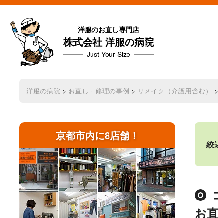
洋服のお直し専門店
株式会社 洋服の病院
Just Your Size
洋服の病院
>
お直し・修理の事例
>
リメイク（介護用含む）
京都市内に8店舗！
絞
お