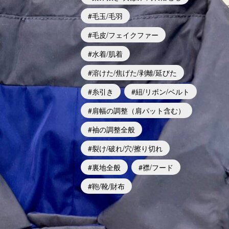
毛玉/毛羽
毛皮/フェイクファー
水着/肌着
溶けた/焦げた/剥離/延びた
糸引き
紐/リボン/ベルト
肩幅の調整（肩パット含む）
袖の調整全般
裂け/破れ/穴/擦り切れ
裏地全般
襟/フード
鞄/靴/財布