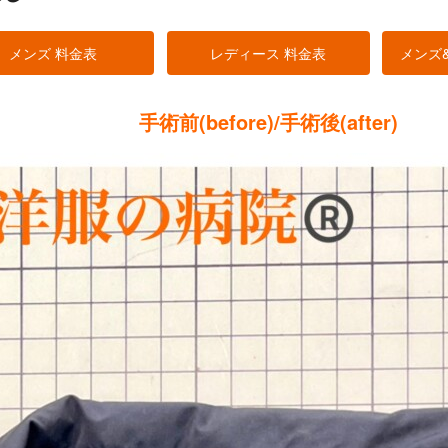
メンズ 料金表
レディース 料金表
メンズ
手術前(before)/手術後(after)