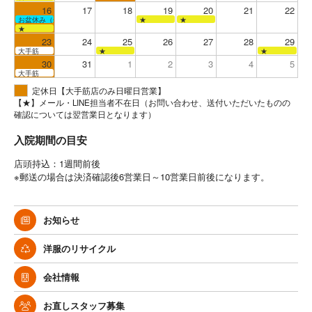
16
17
18
19
20
21
22
お盆休み（全店お休み）
★
★
★
23
24
25
26
27
28
29
大手筋
★
★
30
31
1
2
3
4
5
大手筋
定休日【大手筋店のみ日曜日営業】
【★】メール・LINE担当者不在日（お問い合わせ、送付いただいたものの
確認については翌営業日となります）
入院期間の目安
店頭持込：1週間前後
※郵送の場合は決済確認後6営業日～10営業日前後になります。
お知らせ
洋服のリサイクル
会社情報
お直しスタッフ募集