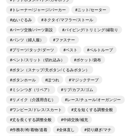
トレーナー/ジャージ/パーカー
ニット/セーター
ぬいぐるみ
ネクタイ/マフラー/ストール
パーツ交換/パーツ新設
パイピング/トリミング/縁取り
パンツ（婦人服）
ファスナー
プリーツ/タック/ダーツ
ベスト
ベルトループ
ベント/スリット（切れ込み）
ポケット/袋布
ボタン（スナップ/天ボタン/くるみボタン）
ボタンホール
ほつれ
マジックテープ
ミシンつぎ（リペア）
リブ/カフス/ゴム
リメイク（介護用含む）
レース/チュール/オーガンジー
ワンピース/ドレス/スカート
丈を短くする調整全般
丈を長くする調整全般
中綿交換/補充
作務衣/袴/着物/道着
全体直し
切り継ぎ/マチ