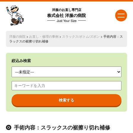
洋服のお直し専門店
株式会社 洋服の病院
Just Your Size
洋服の病院
>
お直し・修理の事例
>
スラックス/ボトム/ズボン
> 手術内容：ス
ラックスの裾擦り切れ補修
絞込み検索
手術内容：スラックスの裾擦り切れ補修