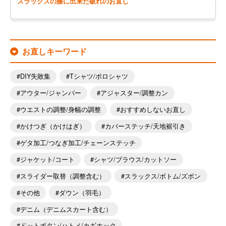
スラックスの膝に出来た破れのお直し
お直しキーワード
DIY失敗集
Tシャツ/ポロシャツ
アウター/ジャンパー
アジャスター/調整カン
ウエストの調整/身幅の調整
おすすめしないお直し
かけつぎ（かけはぎ）
カバーステッチ/天地裾引き
ゲタ加工/つなぎ加工/チェーンステッチ
ジャケット/コート
シャツ/ブラウス/カットソー
スライダー取替（調整含む）
スラックス/ボトム/ズボン
その他
ダウン（羽毛）
デニム（デニムスカート含む）
ドットボタン/ハトメ/カギホック