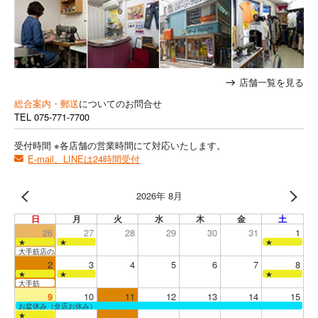
店舗一覧を見る
総合案内・郵送
についてのお問合せ
TEL
075-771-7700
受付時間 ※各店舗の営業時間にて対応いたします。
E-mail、LINEは24時間受付
2026年 8月
日
月
火
水
木
金
土
26
27
28
29
30
31
1
★
★
★
大手筋店のみ営業
2
3
4
5
6
7
8
★
★
★
大手筋
9
10
11
12
13
14
15
お盆休み（全店お休み）
★