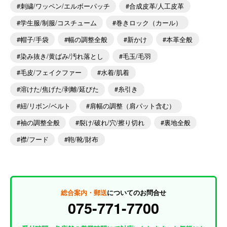
刺繍/ワッペン/エルボーパッチ
合成皮革/人工皮革
学生服/制服/コスチューム
巻きロック（カール）
帽子/手袋
幅の調整全般
新かけ
本革全般
染み抜き/黄ばみ/汚れ落とし
毛玉/毛羽
毛皮/フェイクファー
水着/肌着
溶けた/焦げた/剥離/延びた
糸引き
紐/リボン/ベルト
肩幅の調整（肩パット含む）
袖の調整全般
裂け/破れ/穴/擦り切れ
裏地全般
襟/フード
鞄/靴/財布
総合案内・郵送
についてのお問合せ
075-771-7700