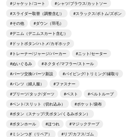
ジャケット/コート
シャツ/ブラウス/カットソー
スライダー取替（調整含む）
スラックス/ボトム/ズボン
その他
ダウン（羽毛）
デニム（デニムスカート含む）
ドットボタン/ハトメ/カギホック
トレーナー/ジャージ/パーカー
ニット/セーター
ぬいぐるみ
ネクタイ/マフラー/ストール
パーツ交換/パーツ新設
パイピング/トリミング/縁取り
パンツ（婦人服）
ファスナー
プリーツ/タック/ダーツ
ベスト
ベルトループ
ベント/スリット（切れ込み）
ポケット/袋布
ボタン（スナップ/天ボタン/くるみボタン）
ボタンホール
ほつれ
マジックテープ
ミシンつぎ（リペア）
リブ/カフス/ゴム