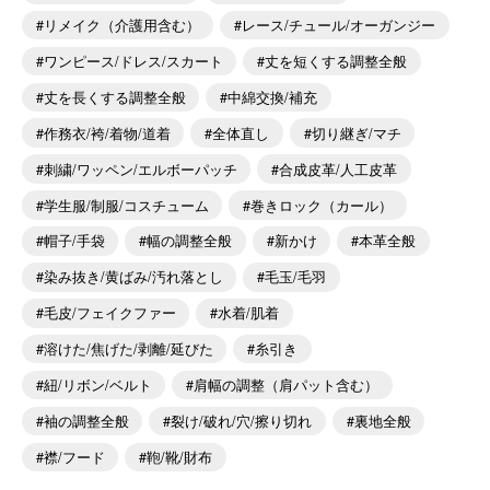
リメイク（介護用含む）
レース/チュール/オーガンジー
ワンピース/ドレス/スカート
丈を短くする調整全般
丈を長くする調整全般
中綿交換/補充
作務衣/袴/着物/道着
全体直し
切り継ぎ/マチ
刺繍/ワッペン/エルボーパッチ
合成皮革/人工皮革
学生服/制服/コスチューム
巻きロック（カール）
帽子/手袋
幅の調整全般
新かけ
本革全般
染み抜き/黄ばみ/汚れ落とし
毛玉/毛羽
毛皮/フェイクファー
水着/肌着
溶けた/焦げた/剥離/延びた
糸引き
紐/リボン/ベルト
肩幅の調整（肩パット含む）
袖の調整全般
裂け/破れ/穴/擦り切れ
裏地全般
襟/フード
鞄/靴/財布