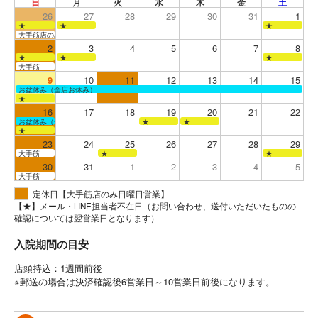
日
月
火
水
木
金
土
26
27
28
29
30
31
1
★
★
★
大手筋店のみ営業
2
3
4
5
6
7
8
★
★
★
大手筋
9
10
11
12
13
14
15
お盆休み（全店お休み）
★
16
17
18
19
20
21
22
お盆休み（全店お休み）
★
★
★
23
24
25
26
27
28
29
大手筋
★
★
30
31
1
2
3
4
5
大手筋
定休日【大手筋店のみ日曜日営業】
【★】メール・LINE担当者不在日（お問い合わせ、送付いただいたものの
確認については翌営業日となります）
入院期間の目安
店頭持込：1週間前後
※郵送の場合は決済確認後6営業日～10営業日前後になります。