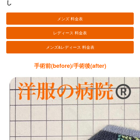
し
メンズ 料金表
レディース 料金表
メンズ&レディース 料金表
手術前(before)/手術後(after)