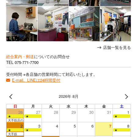
店舗一覧を見る
総合案内・郵送
についてのお問合せ
TEL
075-771-7700
受付時間 ※各店舗の営業時間にて対応いたします。
E-mail、LINEは24時間受付
2026年 8月
日
月
火
水
木
金
土
26
27
28
29
30
31
1
★
★
★
大手筋店のみ営業
2
3
4
5
6
7
8
★
★
★
大手筋