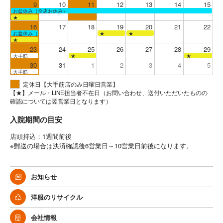
9
10
11
12
13
14
15
お盆休み（全店お休み）
★
16
17
18
19
20
21
22
お盆休み（全店お休み）
★
★
★
23
24
25
26
27
28
29
大手筋
★
★
30
31
1
2
3
4
5
大手筋
定休日【大手筋店のみ日曜日営業】
【★】メール・LINE担当者不在日（お問い合わせ、送付いただいたものの
確認については翌営業日となります）
入院期間の目安
店頭持込：1週間前後
※郵送の場合は決済確認後6営業日～10営業日前後になります。
お知らせ
洋服のリサイクル
会社情報