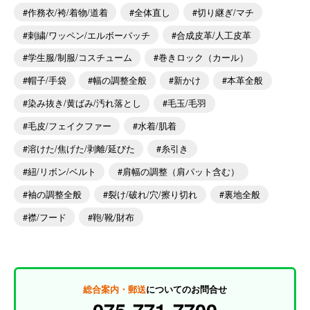
作務衣/袴/着物/道着
全体直し
切り継ぎ/マチ
刺繍/ワッペン/エルボーパッチ
合成皮革/人工皮革
学生服/制服/コスチューム
巻きロック（カール）
帽子/手袋
幅の調整全般
新かけ
本革全般
染み抜き/黄ばみ/汚れ落とし
毛玉/毛羽
毛皮/フェイクファー
水着/肌着
溶けた/焦げた/剥離/延びた
糸引き
紐/リボン/ベルト
肩幅の調整（肩パット含む）
袖の調整全般
裂け/破れ/穴/擦り切れ
裏地全般
襟/フード
鞄/靴/財布
総合案内・郵送
についてのお問合せ