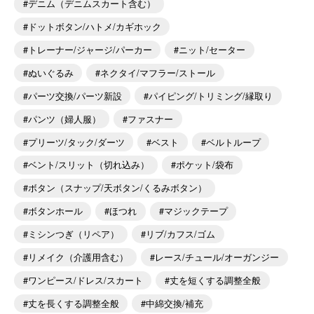
デニム（デニムスカート含む）
ドットボタン/ハトメ/カギホック
トレーナー/ジャージ/パーカー
ニット/セーター
ぬいぐるみ
ネクタイ/マフラー/ストール
パーツ交換/パーツ新設
パイピング/トリミング/縁取り
パンツ（婦人服）
ファスナー
プリーツ/タック/ダーツ
ベスト
ベルトループ
ベント/スリット（切れ込み）
ポケット/袋布
ボタン（スナップ/天ボタン/くるみボタン）
ボタンホール
ほつれ
マジックテープ
ミシンつぎ（リペア）
リブ/カフス/ゴム
リメイク（介護用含む）
レース/チュール/オーガンジー
ワンピース/ドレス/スカート
丈を短くする調整全般
丈を長くする調整全般
中綿交換/補充