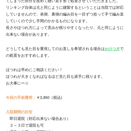
てしまった部分を改めて縫い直す形で処置させていただきました。
リンキング自体は元と同じように縫製するということは当院では対応
していませんので、表側、裏側の編み目を一目ずつ拾って手で編み直
していくので少し手間のかかるものになります。
長さやほつれ方によって歪みが残りやすくなったり、元と同じように
出来ない場合があります。
どうしても見た目を重視してのお直しを希望される場合は
かけつぎ
で
の処置をおすすめします。
ほつれは早めにご相談ください！
ほつれが大きくなればなるほど見た目も派手に残ります。
お大事にー☆
今回の手術費用：
￥3,850（税込)
入院期間の目安
即日退院（対応出来ない場合あり）
２～３日で退院も可