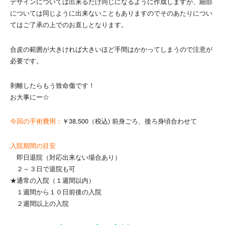
デザインについては出来るだけ同じになるように作成しますが、細部
については同じように出来ないこともありますのでそのあたりについ
てはご了承の上でのお直しとなります。
合皮の範囲が大きければ大きいほど手間はかかってしまうので注意が
必要です。
剥離したらもう致命傷です！
お大事にー☆
今回の手術費用：
￥38,500（税込) 前身ごろ、後ろ身頃合わせて
入院期間の目安
即日退院（対応出来ない場合あり）
２～３日で退院も可
★通常の入院（１週間以内）
１週間から１０日前後の入院
２週間以上の入院