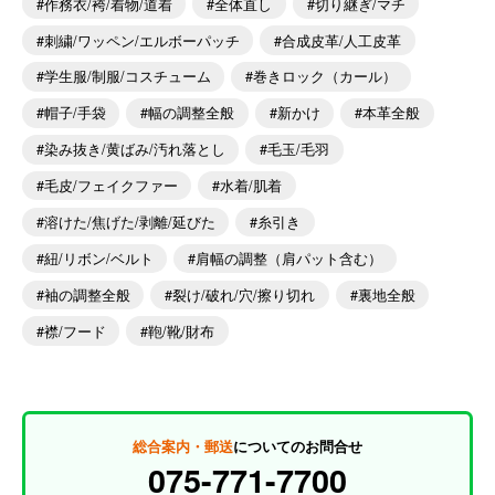
作務衣/袴/着物/道着
全体直し
切り継ぎ/マチ
刺繍/ワッペン/エルボーパッチ
合成皮革/人工皮革
学生服/制服/コスチューム
巻きロック（カール）
帽子/手袋
幅の調整全般
新かけ
本革全般
染み抜き/黄ばみ/汚れ落とし
毛玉/毛羽
毛皮/フェイクファー
水着/肌着
溶けた/焦げた/剥離/延びた
糸引き
紐/リボン/ベルト
肩幅の調整（肩パット含む）
袖の調整全般
裂け/破れ/穴/擦り切れ
裏地全般
襟/フード
鞄/靴/財布
総合案内・郵送
についてのお問合せ
075-771-7700