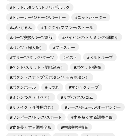
ドットボタン/ハトメ/カギホック
トレーナー/ジャージ/パーカー
ニット/セーター
ぬいぐるみ
ネクタイ/マフラー/ストール
パーツ交換/パーツ新設
パイピング/トリミング/縁取り
パンツ（婦人服）
ファスナー
プリーツ/タック/ダーツ
ベスト
ベルトループ
ベント/スリット（切れ込み）
ポケット/袋布
ボタン（スナップ/天ボタン/くるみボタン）
ボタンホール
ほつれ
マジックテープ
ミシンつぎ（リペア）
リブ/カフス/ゴム
リメイク（介護用含む）
レース/チュール/オーガンジー
ワンピース/ドレス/スカート
丈を短くする調整全般
丈を長くする調整全般
中綿交換/補充