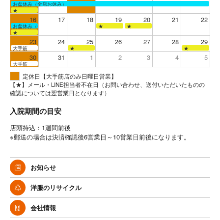
お盆休み（全店お休み）
★
16
17
18
19
20
21
22
お盆休み（全店お休み）
★
★
★
23
24
25
26
27
28
29
大手筋
★
★
30
31
1
2
3
4
5
大手筋
定休日【大手筋店のみ日曜日営業】
【★】メール・LINE担当者不在日（お問い合わせ、送付いただいたものの
確認については翌営業日となります）
入院期間の目安
店頭持込：1週間前後
※郵送の場合は決済確認後6営業日～10営業日前後になります。
お知らせ
洋服のリサイクル
会社情報