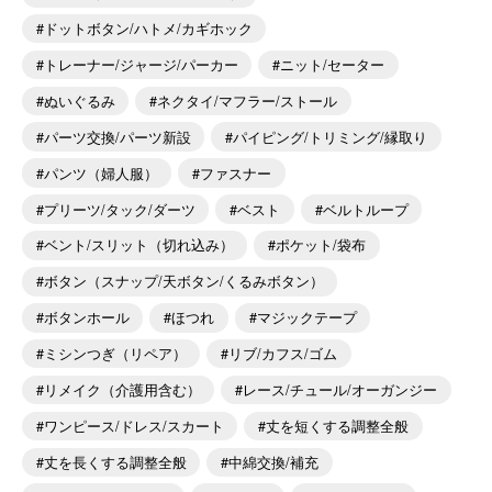
ドットボタン/ハトメ/カギホック
トレーナー/ジャージ/パーカー
ニット/セーター
ぬいぐるみ
ネクタイ/マフラー/ストール
パーツ交換/パーツ新設
パイピング/トリミング/縁取り
パンツ（婦人服）
ファスナー
プリーツ/タック/ダーツ
ベスト
ベルトループ
ベント/スリット（切れ込み）
ポケット/袋布
ボタン（スナップ/天ボタン/くるみボタン）
ボタンホール
ほつれ
マジックテープ
ミシンつぎ（リペア）
リブ/カフス/ゴム
リメイク（介護用含む）
レース/チュール/オーガンジー
ワンピース/ドレス/スカート
丈を短くする調整全般
丈を長くする調整全般
中綿交換/補充