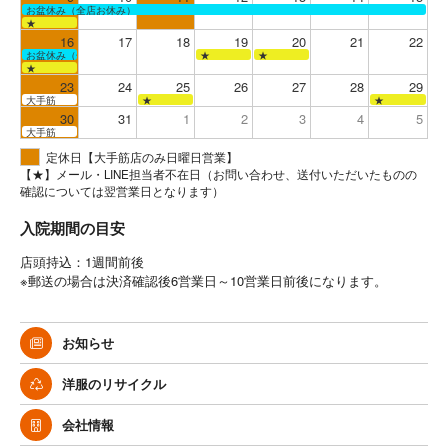
お盆休み（全店お休み）
★
16
17
18
19
20
21
22
お盆休み（全店お休み）
★
★
★
23
24
25
26
27
28
29
大手筋
★
★
30
31
1
2
3
4
5
大手筋
定休日【大手筋店のみ日曜日営業】
【★】メール・LINE担当者不在日（お問い合わせ、送付いただいたものの
確認については翌営業日となります）
入院期間の目安
店頭持込：1週間前後
※郵送の場合は決済確認後6営業日～10営業日前後になります。
お知らせ
洋服のリサイクル
会社情報