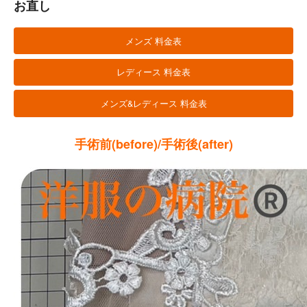
お直し
メンズ 料金表
レディース 料金表
メンズ&レディース 料金表
手術前(before)/手術後(after)