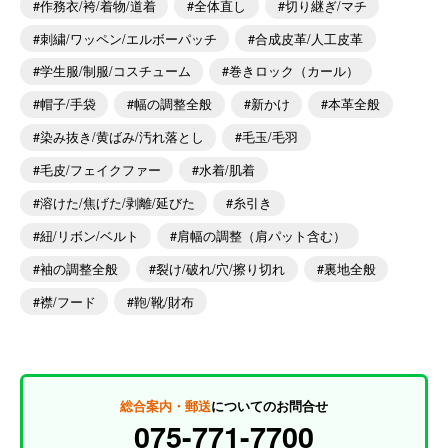
作務衣/袴/着物/道着
全体直し
切り継ぎ/マチ
刺繍/ワッペン/エルボーパッチ
合成皮革/人工皮革
学生服/制服/コスチューム
巻きロック（カール）
帽子/手袋
幅の調整全般
新かけ
本革全般
染み抜き/黄ばみ/汚れ落とし
毛玉/毛羽
毛皮/フェイクファー
水着/肌着
溶けた/焦げた/剥離/延びた
糸引き
紐/リボン/ベルト
肩幅の調整（肩パット含む）
袖の調整全般
裂け/破れ/穴/擦り切れ
裏地全般
襟/フード
鞄/靴/財布
総合案内・郵送
についてのお問合せ
075-771-7700