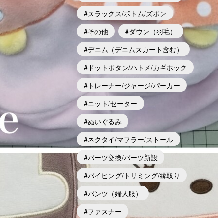
スラックス/ボトム/ズボン
その他
ダウン（羽毛）
デニム（デニムスカート含む）
ドットボタン/ハトメ/カギホック
トレーナー/ジャージ/パーカー
ニット/セーター
ぬいぐるみ
ネクタイ/マフラー/ストール
パーツ交換/パーツ新設
パイピング/トリミング/縁取り
パンツ（婦人服）
ファスナー