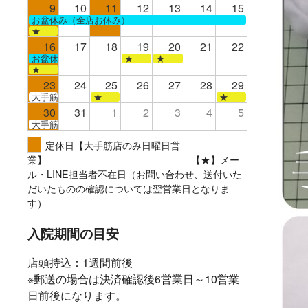
9
10
11
12
13
14
15
お盆休み（全店お休み）
★
16
17
18
19
20
21
22
お盆休み（全店お休み）
★
★
★
23
24
25
26
27
28
29
大手筋
★
★
30
31
1
2
3
4
5
大手筋
定休日【大手筋店のみ日曜日営
業】 【★】メー
ル・LINE担当者不在日（お問い合わせ、送付いた
だいたものの確認については翌営業日となりま
す）
入院期間の目安
店頭持込：1週間前後
※郵送の場合は決済確認後6営業日～10営業
日前後になります。