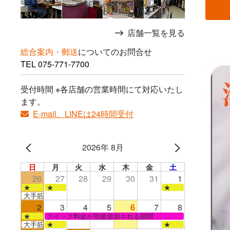
店舗一覧を見る
総合案内・郵送
についてのお問合せ
TEL
075-771-7700
受付時間 ※各店舗の営業時間にて対応いたし
ます。
E-mail、LINEは24時間受付
2026年 8月
日
月
火
水
木
金
土
26
27
28
29
30
31
1
★
★
★
大手筋店のみ営業
2
3
4
5
6
7
8
★
クイック料金が別途追加される期間
大手筋
★
★