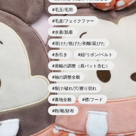
毛玉/毛羽
毛皮/フェイクファー
水着/肌着
溶けた/焦げた/剥離/延びた
糸引き
紐/リボン/ベルト
肩幅の調整（肩パット含む）
袖の調整全般
裂け/破れ/穴/擦り切れ
裏地全般
襟/フード
鞄/靴/財布