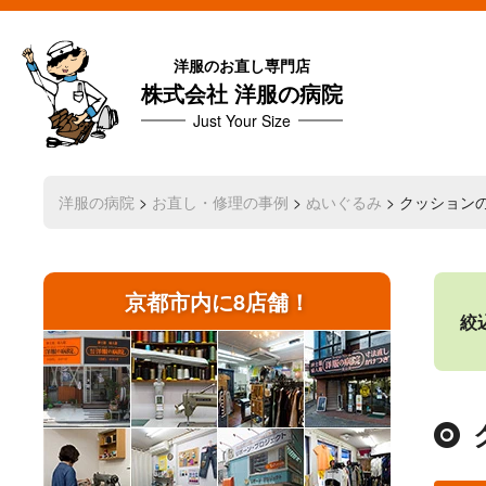
洋服のお直し専門店
株式会社 洋服の病院
Just Your Size
洋服の病院
>
お直し・修理の事例
>
ぬいぐるみ
> クッション
京都市内に8店舗！
絞