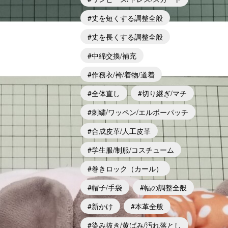
丈を短くする調整全般
丈を長くする調整全般
中綿交換/補充
作務衣/袴/着物/道着
全体直し
切り継ぎ/マチ
刺繍/ワッペン/エルボーパッチ
合成皮革/人工皮革
学生服/制服/コスチューム
巻きロック（カール）
帽子/手袋
幅の調整全般
新かけ
本革全般
染み抜き/黄ばみ/汚れ落とし