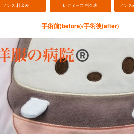
メンズ 料金表
レディース 料金表
メンズ
手術前(before)/手術後(after)