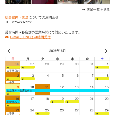
店舗一覧を見る
総合案内・郵送
についてのお問合せ
TEL
075-771-7700
受付時間 ※各店舗の営業時間にて対応いたします。
E-mail、LINEは24時間受付
2026年 8月
日
月
火
水
木
金
土
26
27
28
29
30
31
1
★
★
★
大手筋店のみ営業
2
3
4
5
6
7
8
★
★
★
大手筋
9
10
11
12
13
14
15
お盆休み（全店お休み）
★
16
17
18
19
20
21
22
お盆休み（全店お休み）
★
★
★
23
24
25
26
27
28
29
大手筋
★
★