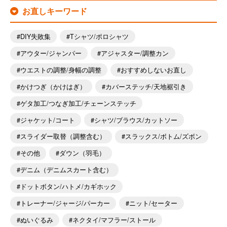
お直しキーワード
DIY失敗集
Tシャツ/ポロシャツ
アウター/ジャンパー
アジャスター/調整カン
ウエストの調整/身幅の調整
おすすめしないお直し
かけつぎ（かけはぎ）
カバーステッチ/天地裾引き
ゲタ加工/つなぎ加工/チェーンステッチ
ジャケット/コート
シャツ/ブラウス/カットソー
スライダー取替（調整含む）
スラックス/ボトム/ズボン
その他
ダウン（羽毛）
デニム（デニムスカート含む）
ドットボタン/ハトメ/カギホック
トレーナー/ジャージ/パーカー
ニット/セーター
ぬいぐるみ
ネクタイ/マフラー/ストール