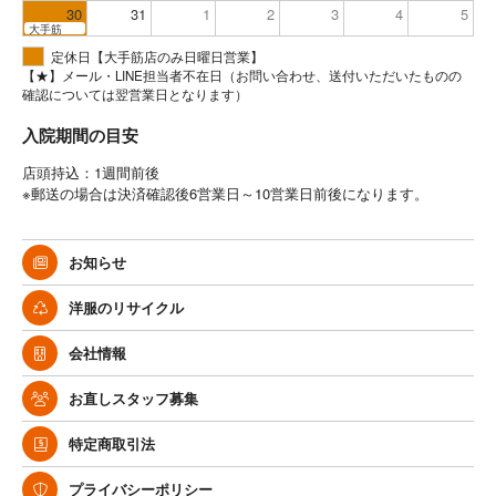
30
31
1
2
3
4
5
大手筋
定休日【大手筋店のみ日曜日営業】
【★】メール・LINE担当者不在日（お問い合わせ、送付いただいたものの
確認については翌営業日となります）
入院期間の目安
店頭持込：1週間前後
※郵送の場合は決済確認後6営業日～10営業日前後になります。
お知らせ
洋服のリサイクル
会社情報
お直しスタッフ募集
特定商取引法
プライバシーポリシー