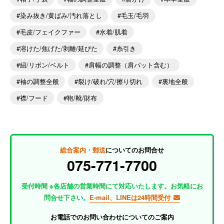
染み抜き/黄ばみ/汚れ落とし
毛玉/毛羽
毛皮/フェイクファー
水着/肌着
溶けた/焦げた/剥離/延びた
糸引き
紐/リボン/ベルト
肩幅の調整（肩パット含む）
袖の調整全般
裂け/破れ/穴/擦り切れ
裏地全般
襟/フード
鞄/靴/財布
総合案内・郵送
についてのお問合せ
075-771-7700
受付時間 ※各店舗の営業時間にて対応いたします。お気軽にお
問合せ下さい。
E-mail、LINEは24時間受付
お電話でのお問い合わせについてのご案内