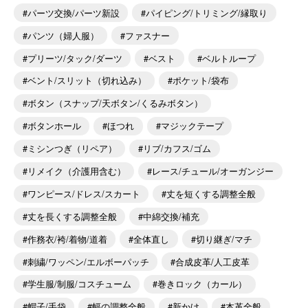
パーツ交換/パーツ新設
パイピング/トリミング/縁取り
パンツ（婦人服）
ファスナー
プリーツ/タック/ダーツ
ベスト
ベルトループ
ベント/スリット（切れ込み）
ポケット/袋布
ボタン（スナップ/天ボタン/くるみボタン）
ボタンホール
ほつれ
マジックテープ
ミシンつぎ（リペア）
リブ/カフス/ゴム
リメイク（介護用含む）
レース/チュール/オーガンジー
ワンピース/ドレス/スカート
丈を短くする調整全般
丈を長くする調整全般
中綿交換/補充
作務衣/袴/着物/道着
全体直し
切り継ぎ/マチ
刺繍/ワッペン/エルボーパッチ
合成皮革/人工皮革
学生服/制服/コスチューム
巻きロック（カール）
帽子/手袋
幅の調整全般
新かけ
本革全般