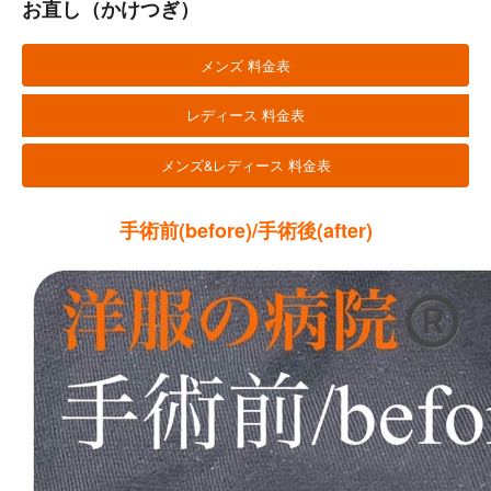
お直し（かけつぎ）
メンズ 料金表
レディース 料金表
メンズ&レディース 料金表
手術前(before)/手術後(after)