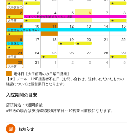
★
★
★
大手筋店のみ営業
2
3
4
5
6
7
8
★
クイック料金が別途追加される期間
大手筋
★
★
9
10
11
12
13
14
15
お盆休み（全店お休み）
★
16
17
18
19
20
21
22
お盆休み（全店お休み）
★
★
★
23
24
25
26
27
28
29
大手筋
★
★
30
31
1
2
3
4
5
大手筋
定休日【大手筋店のみ日曜日営業】
【★】メール・LINE担当者不在日（お問い合わせ、送付いただいたものの
確認については翌営業日となります）
入院期間の目安
店頭持込：1週間前後
※郵送の場合は決済確認後6営業日～10営業日前後になります。
お知らせ