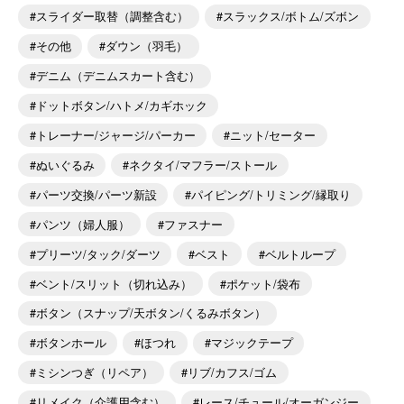
スライダー取替（調整含む）
スラックス/ボトム/ズボン
その他
ダウン（羽毛）
デニム（デニムスカート含む）
ドットボタン/ハトメ/カギホック
トレーナー/ジャージ/パーカー
ニット/セーター
ぬいぐるみ
ネクタイ/マフラー/ストール
パーツ交換/パーツ新設
パイピング/トリミング/縁取り
パンツ（婦人服）
ファスナー
プリーツ/タック/ダーツ
ベスト
ベルトループ
ベント/スリット（切れ込み）
ポケット/袋布
ボタン（スナップ/天ボタン/くるみボタン）
ボタンホール
ほつれ
マジックテープ
ミシンつぎ（リペア）
リブ/カフス/ゴム
リメイク（介護用含む）
レース/チュール/オーガンジー