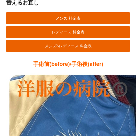
替えるお直し
メンズ 料金表
レディース 料金表
メンズ&レディース 料金表
手術前(before)/手術後(after)