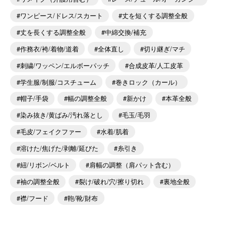
ワンピース/ドレス/スカート
丈を短くする調整全般
丈を長くする調整全般
中綿交換/補充
作務衣/袴/着物/道着
全体直し
切り継ぎ/マチ
刺繍/ワッペン/エルボーパッチ
合成皮革/人工皮革
学生服/制服/コスチューム
巻きロック（カール）
帽子/手袋
幅の調整全般
新かけ
本革全般
染み抜き/黄ばみ/汚れ落とし
毛玉/毛羽
毛皮/フェイクファー
水着/肌着
溶けた/焦げた/剥離/延びた
糸引き
紐/リボン/ベルト
肩幅の調整（肩パット含む）
袖の調整全般
裂け/破れ/穴/擦り切れ
裏地全般
襟/フード
鞄/靴/財布