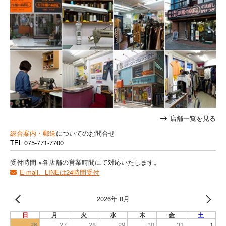
店舗一覧を見る
総合案内・郵送
についてのお問合せ
TEL
075-771-7700
受付時間 ※各店舗の営業時間にて対応いたします。
E-mail、LINEは24時間受付
2026年 8月
日
月
火
水
木
金
土
26
27
28
29
30
31
1