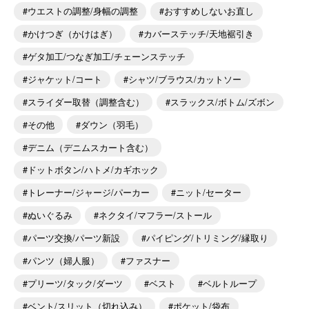
ウエストの調整/身幅の調整
おすすめしないお直し
かけつぎ（かけはぎ）
カバーステッチ/天地裾引き
ゲタ加工/つなぎ加工/チェーンステッチ
ジャケット/コート
シャツ/ブラウス/カットソー
スライダー取替（調整含む）
スラックス/ボトム/ズボン
その他
ダウン（羽毛）
デニム（デニムスカート含む）
ドットボタン/ハトメ/カギホック
トレーナー/ジャージ/パーカー
ニット/セーター
ぬいぐるみ
ネクタイ/マフラー/ストール
パーツ交換/パーツ新設
パイピング/トリミング/縁取り
パンツ（婦人服）
ファスナー
プリーツ/タック/ダーツ
ベスト
ベルトループ
ベント/スリット（切れ込み）
ポケット/袋布