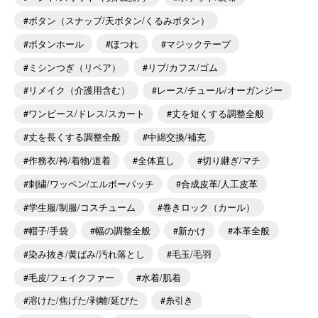
ボタン（スナップ/天ボタン/くるみボタン）
ボタンホール
ほつれ
マジックテープ
ミシンつぎ（リペア）
リブ/カフス/ゴム
リメイク（介護用含む）
レース/チュール/オーガンジー
ワンピース/ドレス/スカート
丈を短くする調整全般
丈を長くする調整全般
中綿交換/補充
作務衣/袴/着物/道着
全体直し
切り継ぎ/マチ
刺繍/ワッペン/エルボーパッチ
合成皮革/人工皮革
学生服/制服/コスチューム
巻きロック（カール）
帽子/手袋
幅の調整全般
新かけ
本革全般
染み抜き/黄ばみ/汚れ落とし
毛玉/毛羽
毛皮/フェイクファー
水着/肌着
溶けた/焦げた/剥離/延びた
糸引き