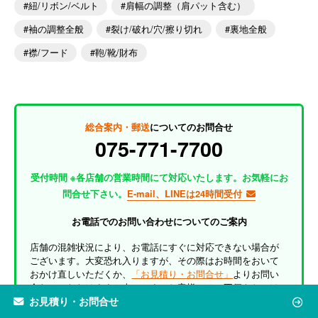
紐/リボン/ベルト
肩幅の調整（肩パット含む）
袖の調整全般
裂け/破れ/穴/擦り切れ
裏地全般
襟/フード
鞄/靴/財布
総合案内・郵送
についてのお問合せ
075-771-7700
受付時間 ※各店舗の営業時間にて対応いたします。お気軽にお
問合せ下さい。
E-mail、LINEは24時間受付
お電話でのお問い合わせについてのご案内
店舗の混雑状況により、お電話にすぐに対応できない場合が
ございます。大変恐れ入りますが、その際はお時間をおいて
おかけ直しいただくか、
「お見積り・お問合せ」
よりお問い
合わせいただけますと幸いです。お客様にはご不便をおかけ
お見積り・お問合せ
いたしますが、何卒ご理解のほどよろしくお願い申し上げま
す。