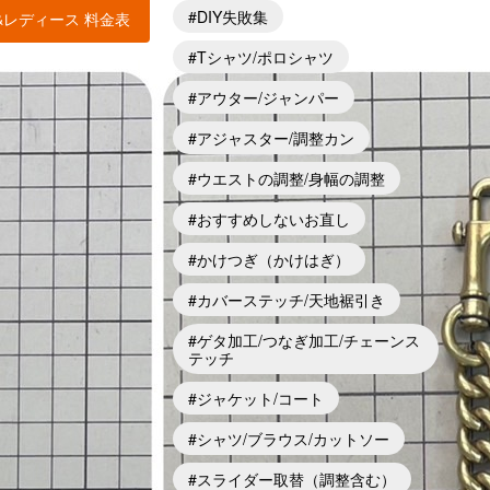
DIY失敗集
&レディース 料金表
Tシャツ/ポロシャツ
アウター/ジャンパー
アジャスター/調整カン
ウエストの調整/身幅の調整
おすすめしないお直し
かけつぎ（かけはぎ）
カバーステッチ/天地裾引き
ゲタ加工/つなぎ加工/チェーンス
テッチ
ジャケット/コート
シャツ/ブラウス/カットソー
スライダー取替（調整含む）