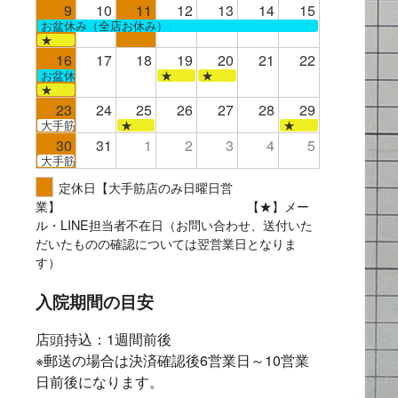
9
10
11
12
13
14
15
お盆休み（全店お休み）
★
16
17
18
19
20
21
22
お盆休み（全店お休み）
★
★
★
23
24
25
26
27
28
29
大手筋
★
★
30
31
1
2
3
4
5
大手筋
定休日【大手筋店のみ日曜日営
業】 【★】メー
ル・LINE担当者不在日（お問い合わせ、送付いた
だいたものの確認については翌営業日となりま
す）
入院期間の目安
店頭持込：1週間前後
※郵送の場合は決済確認後6営業日～10営業
日前後になります。