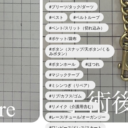
プリーツ/タック/ダーツ
ベスト
ベルトループ
ベント/スリット（切れ込み）
ポケット/袋布
ボタン（スナップ/天ボタン/くる
みボタン）
ボタンホール
ほつれ
マジックテープ
ミシンつぎ（リペア）
リブ/カフス/ゴム
リメイク（介護用含む）
レース/チュール/オーガンジー
ワンピース/ドレス/スカート