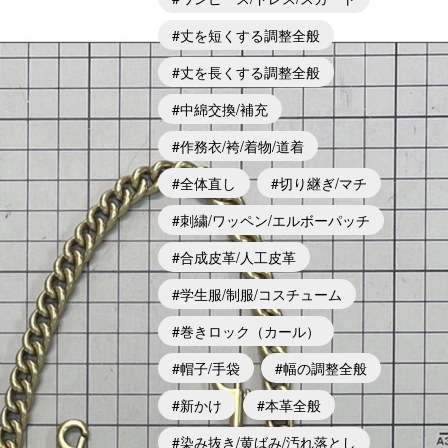
丈を短くする調整全般
丈を長くする調整全般
中綿交換/補充
作務衣/袴/着物/道着
全体直し
切り継ぎ/マチ
刺繍/ワッペン/エルボーパッチ
合成皮革/人工皮革
学生服/制服/コスチューム
巻きロック（カール）
帽子/手袋
幅の調整全般
新かけ
本革全般
染み抜き/黄ばみ/汚れ落とし