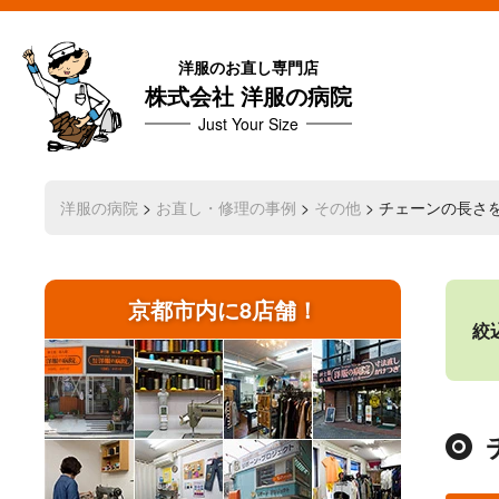
洋服のお直し専門店
株式会社 洋服の病院
Just Your Size
洋服の病院
>
お直し・修理の事例
>
その他
> チェーンの長さ
京都市内に8店舗！
絞