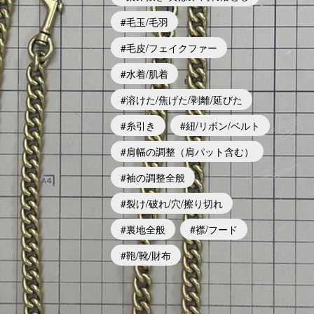
毛玉/毛羽
毛皮/フェイクファー
水着/肌着
溶けた/焦げた/剥離/延びた
糸引き
紐/リボン/ベルト
肩幅の調整（肩パット含む）
袖の調整全般
裂け/破れ/穴/擦り切れ
裏地全般
襟/フード
鞄/靴/財布