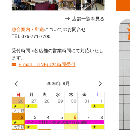
店舗一覧を見る
総合案内・郵送
についてのお問合せ
TEL
075-771-7700
受付時間 ※各店舗の営業時間にて対応いたし
ます。
E-mail、LINEは24時間受付
2026年 8月
日
月
火
水
木
金
土
26
27
28
29
30
31
1
★
★
★
大手筋店のみ営業
2
3
4
5
6
7
8
★
クイック料金が別途追加される期間
大手筋
★
★