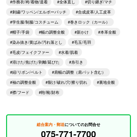
作務衣/袴/着物/道着
全体直し
切り継ぎ/マチ
刺繍/ワッペン/エルボーパッチ
合成皮革/人工皮革
学生服/制服/コスチューム
巻きロック（カール）
帽子/手袋
幅の調整全般
新かけ
本革全般
染み抜き/黄ばみ/汚れ落とし
毛玉/毛羽
毛皮/フェイクファー
水着/肌着
溶けた/焦げた/剥離/延びた
糸引き
紐/リボン/ベルト
肩幅の調整（肩パット含む）
袖の調整全般
裂け/破れ/穴/擦り切れ
裏地全般
襟/フード
鞄/靴/財布
総合案内・郵送
についてのお問合せ
075-771-7700