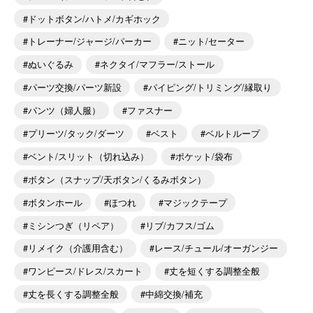
ドットボタン/ハトメ/カギホック
トレーナー/ジャージ/パーカー
ニット/セーター
ぬいぐるみ
ネクタイ/マフラー/ストール
パーツ交換/パーツ新設
パイピング/トリミング/縁取り
パンツ（婦人服）
ファスナー
プリーツ/タック/ダーツ
ベスト
ベルトループ
ベント/スリット（切れ込み）
ポケット/袋布
ボタン（スナップ/天ボタン/くるみボタン）
ボタンホール
ほつれ
マジックテープ
ミシンつぎ（リペア）
リブ/カフス/ゴム
リメイク（介護用含む）
レース/チュール/オーガンジー
ワンピース/ドレス/スカート
丈を短くする調整全般
丈を長くする調整全般
中綿交換/補充