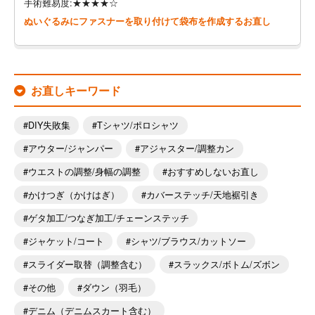
手術難易度:★★★★☆
ぬいぐるみにファスナーを取り付けて袋布を作成するお直し
お直しキーワード
DIY失敗集
Tシャツ/ポロシャツ
アウター/ジャンパー
アジャスター/調整カン
ウエストの調整/身幅の調整
おすすめしないお直し
かけつぎ（かけはぎ）
カバーステッチ/天地裾引き
ゲタ加工/つなぎ加工/チェーンステッチ
ジャケット/コート
シャツ/ブラウス/カットソー
スライダー取替（調整含む）
スラックス/ボトム/ズボン
その他
ダウン（羽毛）
デニム（デニムスカート含む）