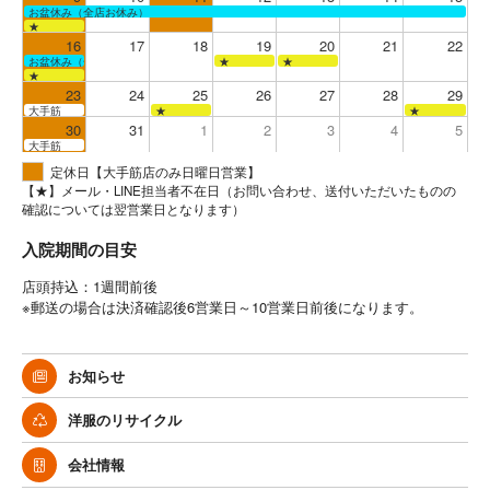
お盆休み（全店お休み）
★
16
17
18
19
20
21
22
お盆休み（全店お休み）
★
★
★
23
24
25
26
27
28
29
大手筋
★
★
30
31
1
2
3
4
5
大手筋
定休日【大手筋店のみ日曜日営業】
【★】メール・LINE担当者不在日（お問い合わせ、送付いただいたものの
確認については翌営業日となります）
入院期間の目安
店頭持込：1週間前後
※郵送の場合は決済確認後6営業日～10営業日前後になります。
お知らせ
洋服のリサイクル
会社情報