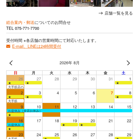
店舗一覧を見る
総合案内・郵送
についてのお問合せ
TEL
075-771-7700
受付時間 ※各店舗の営業時間にて対応いたします。
E-mail、LINEは24時間受付
2026年 8月
日
月
火
水
木
金
土
26
27
28
29
30
31
1
★
★
★
大手筋店のみ営業
2
3
4
5
6
7
8
★
★
★
大手筋
9
10
11
12
13
14
15
お盆休み（全店お休み）
★
16
17
18
19
20
21
22
お盆休み（全店お休み）
★
★
★
23
24
25
26
27
28
29
大手筋
★
★