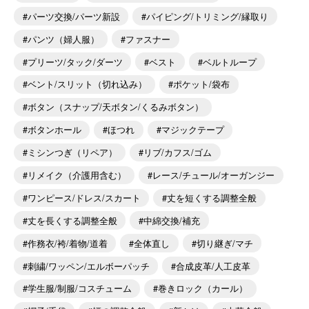
パーツ交換/パーツ新設
パイピング/トリミング/縁取り
パンツ（婦人服）
ファスナー
プリーツ/タック/ダーツ
ベスト
ベルトループ
ベント/スリット（切れ込み）
ポケット/袋布
ボタン（スナップ/天ボタン/くるみボタン）
ボタンホール
ほつれ
マジックテープ
ミシンつぎ（リペア）
リブ/カフス/ゴム
リメイク（介護用含む）
レース/チュール/オーガンジー
ワンピース/ドレス/スカート
丈を短くする調整全般
丈を長くする調整全般
中綿交換/補充
作務衣/袴/着物/道着
全体直し
切り継ぎ/マチ
刺繍/ワッペン/エルボーパッチ
合成皮革/人工皮革
学生服/制服/コスチューム
巻きロック（カール）