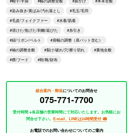
帽子/手袋
幅の調整全般
新かけ
本革全般
染み抜き/黄ばみ/汚れ落とし
毛玉/毛羽
毛皮/フェイクファー
水着/肌着
溶けた/焦げた/剥離/延びた
糸引き
紐/リボン/ベルト
肩幅の調整（肩パット含む）
袖の調整全般
裂け/破れ/穴/擦り切れ
裏地全般
襟/フード
鞄/靴/財布
総合案内・郵送
についてのお問合せ
075-771-7700
受付時間 ※各店舗の営業時間にて対応いたします。お気軽にお
問合せ下さい。
E-mail、LINEは24時間受付
お電話でのお問い合わせについてのご案内