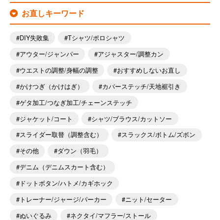
お直しキーワード
DIY失敗集
Tシャツ/ポロシャツ
アウター/ジャンパー
アジャスター/調整カン
ウエストの調整/身幅の調整
おすすめしないお直し
かけつぎ（かけはぎ）
カバーステッチ/天地裾引き
ゲタ加工/つなぎ加工/チェーンステッチ
ジャケット/コート
シャツ/ブラウス/カットソー
スライダー取替（調整含む）
スラックス/ボトム/ズボン
その他
ダウン（羽毛）
デニム（デニムスカート含む）
ドットボタン/ハトメ/カギホック
トレーナー/ジャージ/パーカー
ニット/セーター
ぬいぐるみ
ネクタイ/マフラー/ストール