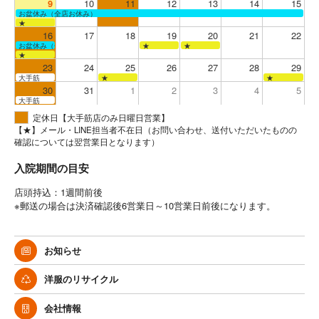
9
10
11
12
13
14
15
お盆休み（全店お休み）
★
16
17
18
19
20
21
22
お盆休み（全店お休み）
★
★
★
23
24
25
26
27
28
29
大手筋
★
★
30
31
1
2
3
4
5
大手筋
定休日【大手筋店のみ日曜日営業】
【★】メール・LINE担当者不在日（お問い合わせ、送付いただいたものの
確認については翌営業日となります）
入院期間の目安
店頭持込：1週間前後
※郵送の場合は決済確認後6営業日～10営業日前後になります。
お知らせ
洋服のリサイクル
会社情報