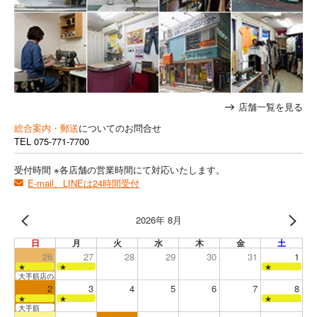
店舗一覧を見る
総合案内・郵送
についてのお問合せ
TEL
075-771-7700
受付時間 ※各店舗の営業時間にて対応いたします。
E-mail、LINEは24時間受付
2026年 8月
日
月
火
水
木
金
土
26
27
28
29
30
31
1
★
★
★
大手筋店のみ営業
2
3
4
5
6
7
8
★
★
★
大手筋