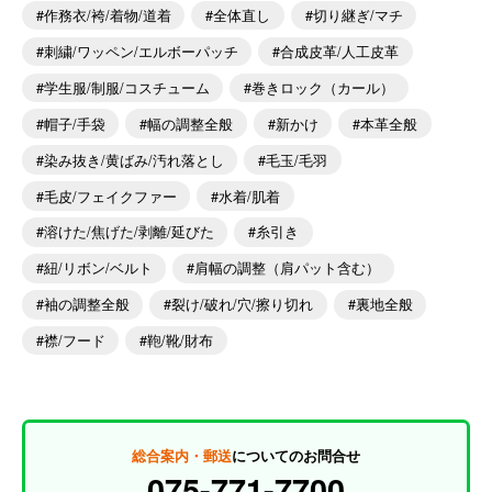
作務衣/袴/着物/道着
全体直し
切り継ぎ/マチ
刺繍/ワッペン/エルボーパッチ
合成皮革/人工皮革
学生服/制服/コスチューム
巻きロック（カール）
帽子/手袋
幅の調整全般
新かけ
本革全般
染み抜き/黄ばみ/汚れ落とし
毛玉/毛羽
毛皮/フェイクファー
水着/肌着
溶けた/焦げた/剥離/延びた
糸引き
紐/リボン/ベルト
肩幅の調整（肩パット含む）
袖の調整全般
裂け/破れ/穴/擦り切れ
裏地全般
襟/フード
鞄/靴/財布
総合案内・郵送
についてのお問合せ
075-771-7700