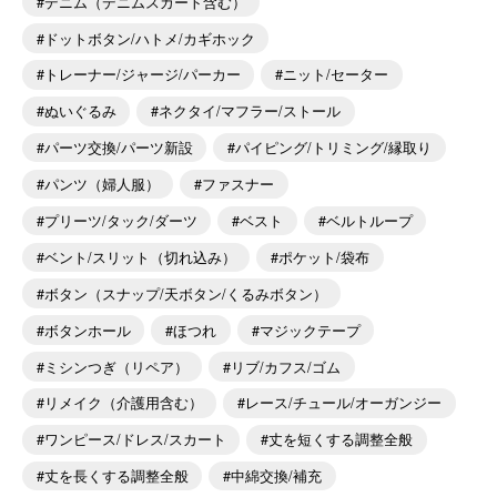
デニム（デニムスカート含む）
ドットボタン/ハトメ/カギホック
トレーナー/ジャージ/パーカー
ニット/セーター
ぬいぐるみ
ネクタイ/マフラー/ストール
パーツ交換/パーツ新設
パイピング/トリミング/縁取り
パンツ（婦人服）
ファスナー
プリーツ/タック/ダーツ
ベスト
ベルトループ
ベント/スリット（切れ込み）
ポケット/袋布
ボタン（スナップ/天ボタン/くるみボタン）
ボタンホール
ほつれ
マジックテープ
ミシンつぎ（リペア）
リブ/カフス/ゴム
リメイク（介護用含む）
レース/チュール/オーガンジー
ワンピース/ドレス/スカート
丈を短くする調整全般
丈を長くする調整全般
中綿交換/補充