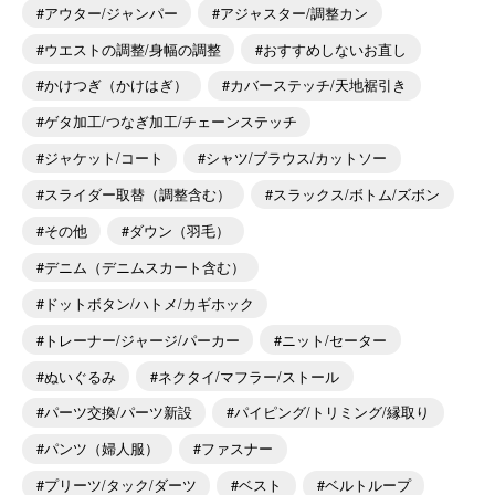
アウター/ジャンパー
アジャスター/調整カン
ウエストの調整/身幅の調整
おすすめしないお直し
かけつぎ（かけはぎ）
カバーステッチ/天地裾引き
ゲタ加工/つなぎ加工/チェーンステッチ
ジャケット/コート
シャツ/ブラウス/カットソー
スライダー取替（調整含む）
スラックス/ボトム/ズボン
その他
ダウン（羽毛）
デニム（デニムスカート含む）
ドットボタン/ハトメ/カギホック
トレーナー/ジャージ/パーカー
ニット/セーター
ぬいぐるみ
ネクタイ/マフラー/ストール
パーツ交換/パーツ新設
パイピング/トリミング/縁取り
パンツ（婦人服）
ファスナー
プリーツ/タック/ダーツ
ベスト
ベルトループ