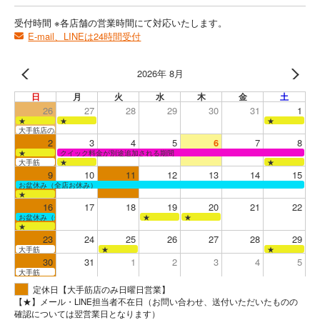
受付時間 ※各店舗の営業時間にて対応いたします。
E-mail、LINEは24時間受付
2026年 8月
日
月
火
水
木
金
土
26
27
28
29
30
31
1
★
★
★
大手筋店のみ営業
2
3
4
5
6
7
8
★
クイック料金が別途追加される期間
大手筋
★
★
9
10
11
12
13
14
15
お盆休み（全店お休み）
★
16
17
18
19
20
21
22
お盆休み（全店お休み）
★
★
★
23
24
25
26
27
28
29
大手筋
★
★
30
31
1
2
3
4
5
大手筋
定休日【大手筋店のみ日曜日営業】
【★】メール・LINE担当者不在日（お問い合わせ、送付いただいたものの
確認については翌営業日となります）