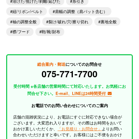
溶けた/焦げた/剥離/延びた
糸引き
紐/リボン/ベルト
肩幅の調整（肩パット含む）
袖の調整全般
裂け/破れ/穴/擦り切れ
裏地全般
襟/フード
鞄/靴/財布
総合案内・郵送
についてのお問合せ
075-771-7700
受付時間 ※各店舗の営業時間にて対応いたします。お気軽にお
問合せ下さい。
E-mail、LINEは24時間受付
お電話でのお問い合わせについてのご案内
店舗の混雑状況により、お電話にすぐに対応できない場合が
ございます。大変恐れ入りますが、その際はお時間をおいて
おかけ直しいただくか、
「お見積り・お問合せ」
よりお問い
合わせいただけますと幸いです。お客様にはご不便をおかけ