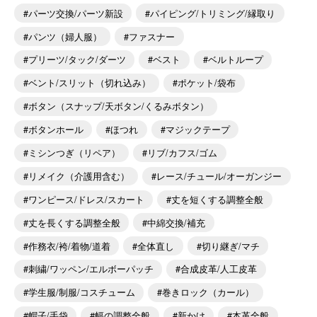
パーツ交換/パーツ新設
パイピング/トリミング/縁取り
パンツ（婦人服）
ファスナー
プリーツ/タック/ダーツ
ベスト
ベルトループ
ベント/スリット（切れ込み）
ポケット/袋布
ボタン（スナップ/天ボタン/くるみボタン）
ボタンホール
ほつれ
マジックテープ
ミシンつぎ（リペア）
リブ/カフス/ゴム
リメイク（介護用含む）
レース/チュール/オーガンジー
ワンピース/ドレス/スカート
丈を短くする調整全般
丈を長くする調整全般
中綿交換/補充
作務衣/袴/着物/道着
全体直し
切り継ぎ/マチ
刺繍/ワッペン/エルボーパッチ
合成皮革/人工皮革
学生服/制服/コスチューム
巻きロック（カール）
帽子/手袋
幅の調整全般
新かけ
本革全般