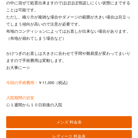
の中に混ぜて処置出来ますのでほぼほぼ視認しにくい状態にまでする
ことは可能です。
ただし、織り方が複雑な場合やダメージの範囲が大きい場合は目立っ
てしまう傾向が高いので注意が必要です。
布地のコンディションによってはお直しが出来ない場合があります。
（布地が崩れてしまう場合など）
かけつぎのお直しは大きさに合わせて手間や難易度が変わってまいり
ますので手術費用は変動します。
お大事にー☆
今回の手術費用：
￥11,000（税込)
入院期間の目安
㋹１週間から１０日前後の入院
メンズ 料金表
レディース 料金表