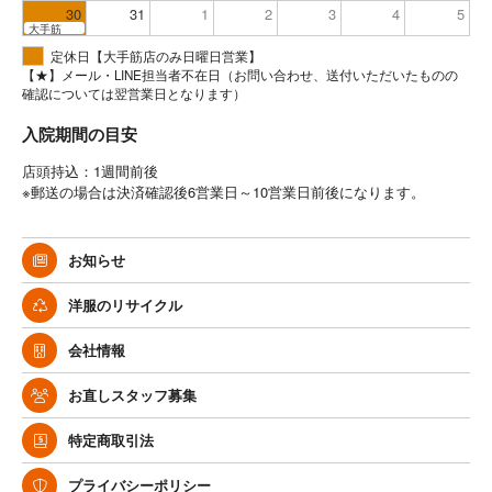
30
31
1
2
3
4
5
大手筋
定休日【大手筋店のみ日曜日営業】
【★】メール・LINE担当者不在日（お問い合わせ、送付いただいたものの
確認については翌営業日となります）
入院期間の目安
店頭持込：1週間前後
※郵送の場合は決済確認後6営業日～10営業日前後になります。
お知らせ
洋服のリサイクル
会社情報
お直しスタッフ募集
特定商取引法
プライバシーポリシー