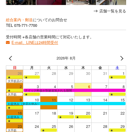
店舗一覧を見る
総合案内・郵送
についてのお問合せ
TEL
075-771-7700
受付時間 ※各店舗の営業時間にて対応いたします。
E-mail、LINEは24時間受付
2026年 8月
日
月
火
水
木
金
土
26
27
28
29
30
31
1
★
★
★
大手筋店のみ営業
2
3
4
5
6
7
8
★
クイック料金が別途追加される期間
大手筋
★
★
9
10
11
12
13
14
15
お盆休み（全店お休み）
★
16
17
18
19
20
21
22
お盆休み（全店お休み）
★
★
★
23
24
25
26
27
28
29
大手筋
★
★