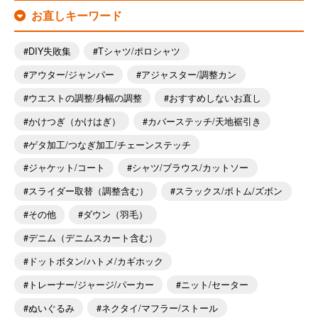
お直しキーワード
DIY失敗集
Tシャツ/ポロシャツ
アウター/ジャンパー
アジャスター/調整カン
ウエストの調整/身幅の調整
おすすめしないお直し
かけつぎ（かけはぎ）
カバーステッチ/天地裾引き
ゲタ加工/つなぎ加工/チェーンステッチ
ジャケット/コート
シャツ/ブラウス/カットソー
スライダー取替（調整含む）
スラックス/ボトム/ズボン
その他
ダウン（羽毛）
デニム（デニムスカート含む）
ドットボタン/ハトメ/カギホック
トレーナー/ジャージ/パーカー
ニット/セーター
ぬいぐるみ
ネクタイ/マフラー/ストール