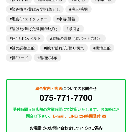
染み抜き/黄ばみ/汚れ落とし
毛玉/毛羽
毛皮/フェイクファー
水着/肌着
溶けた/焦げた/剥離/延びた
糸引き
紐/リボン/ベルト
肩幅の調整（肩パット含む）
袖の調整全般
裂け/破れ/穴/擦り切れ
裏地全般
襟/フード
鞄/靴/財布
総合案内・郵送
についてのお問合せ
075-771-7700
受付時間 ※各店舗の営業時間にて対応いたします。お気軽にお
問合せ下さい。
E-mail、LINEは24時間受付
お電話でのお問い合わせについてのご案内