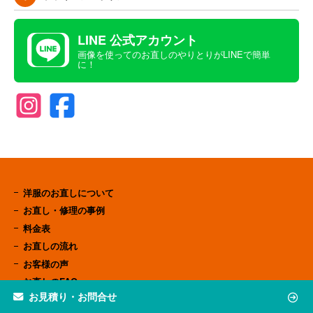
LINE 公式アカウント
画像を使ってのお直しのやりとりがLINEで簡単
に！
洋服のお直しについて
お直し・修理の事例
料金表
お直しの流れ
お客様の声
お直しのFAQ
お見積り・お問合せ
店舗案内