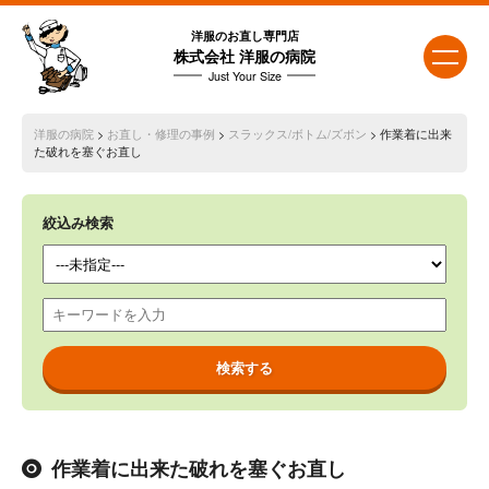
洋服のお直し専門店
株式会社 洋服の病院
Just Your Size
洋服の病院
>
お直し・修理の事例
>
スラックス/ボトム/ズボン
> 作業着に出来
た破れを塞ぐお直し
絞込み検索
作業着に出来た破れを塞ぐお直し