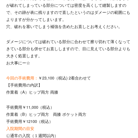
が破れてしまっている部分については密度を高くして縫製しますの
で、その跡が表に残りますので直したというのはダメージの範囲にも
よりますが分かってしまいます。
穴、破れを塞いでしまう補強を含めたお直しとお考えください。
ダメージについては破れている部分に合わせて擦り切れて薄くなって
きている部分も併せてお直ししますので、目に見えている部分よりも
大きく処置します。
お大事にー☆
今回の手術費用：
￥23,100（税込) 2着合わせて
【手術費用の内訳】
作業着（A）ヒップ両方 両膝
手術費用￥11,000（税込）
作業着（B）ヒップ両方 両膝 ポケット両方
手術費用￥12100（税込）
入院期間の目安
㋹通常の入院（１週間以内）