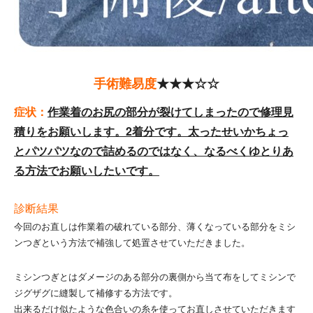
手術難易度
★★★☆☆
症状：
作業着のお尻の部分が裂けてしまったので修理見
積りをお願いします。2着分です。太ったせいかちょっ
とパツパツなので詰めるのではなく、なるべくゆとりあ
る方法でお願いしたいです。
診断結果
今回のお直しは作業着の破れている部分、薄くなっている部分をミシ
ンつぎという方法で補強して処置させていただきました。
ミシンつぎとはダメージのある部分の裏側から当て布をしてミシンで
ジグザグに縫製して補修する方法です。
出来るだけ似たような色合いの糸を使ってお直しさせていただきます