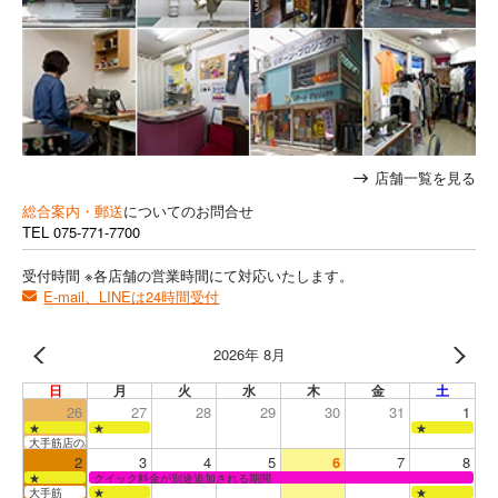
店舗一覧を見る
総合案内・郵送
についてのお問合せ
TEL
075-771-7700
受付時間 ※各店舗の営業時間にて対応いたします。
E-mail、LINEは24時間受付
2026年 8月
日
月
火
水
木
金
土
26
27
28
29
30
31
1
★
★
★
大手筋店のみ営業
2
3
4
5
6
7
8
★
クイック料金が別途追加される期間
大手筋
★
★