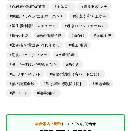
作務衣/袴/着物/道着
全体直し
切り継ぎ/マチ
刺繍/ワッペン/エルボーパッチ
合成皮革/人工皮革
学生服/制服/コスチューム
巻きロック（カール）
帽子/手袋
幅の調整全般
新かけ
本革全般
染み抜き/黄ばみ/汚れ落とし
毛玉/毛羽
毛皮/フェイクファー
水着/肌着
溶けた/焦げた/剥離/延びた
糸引き
紐/リボン/ベルト
肩幅の調整（肩パット含む）
袖の調整全般
裂け/破れ/穴/擦り切れ
裏地全般
襟/フード
鞄/靴/財布
総合案内・郵送
についてのお問合せ