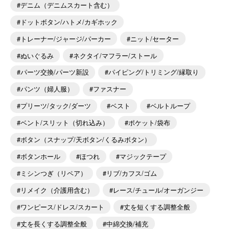
デニム（デニムスカート含む）
ドットボタン/ハトメ/カギホック
トレーナー/ジャージ/パーカー
ニット/セーター
ぬいぐるみ
ネクタイ/マフラー/ストール
パーツ交換/パーツ新設
パイピング/トリミング/縁取り
パンツ（婦人服）
ファスナー
プリーツ/タック/ダーツ
ベスト
ベルトループ
ベント/スリット（切れ込み）
ポケット/袋布
ボタン（スナップ/天ボタン/くるみボタン）
ボタンホール
ほつれ
マジックテープ
ミシンつぎ（リペア）
リブ/カフス/ゴム
リメイク（介護用含む）
レース/チュール/オーガンジー
ワンピース/ドレス/スカート
丈を短くする調整全般
丈を長くする調整全般
中綿交換/補充