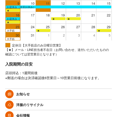
9
10
11
12
13
14
15
お盆休み（全店お休み）
★
16
17
18
19
20
21
22
お盆休み（全店お休み）
★
★
★
23
24
25
26
27
28
29
大手筋
★
★
30
31
1
2
3
4
5
大手筋
定休日【大手筋店のみ日曜日営業】
【★】メール・LINE担当者不在日（お問い合わせ、送付いただいたものの
確認については翌営業日となります）
入院期間の目安
店頭持込：1週間前後
※郵送の場合は決済確認後6営業日～10営業日前後になります。
お知らせ
洋服のリサイクル
会社情報