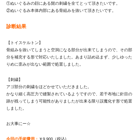
①ぬいぐるみの顔にある髭の刺繍を全てとって頂きたいです。
②ぬいぐるみ本体内部にある骨組みを抜いて頂きたいです。
診断結果
【トイスケルトン】
骨組みを抜いてしまうと空洞になる部分が出来てしまうので、その部
分を補充する形で対応いたしました。あまり詰め込まず、少しゆった
りめに歪みが出ない範囲で処置しました。
【刺繍】
アゴ部分の刺繍をほどかせていただきました。
かなり細く高圧力で縫製されているようですので、若干布地に針目の
跡が残ってしまう可能性がありましたが出来る限り誤魔化す形で処置
しました。
お大事にー☆
今回の手術費用：
￥9,900（税込)