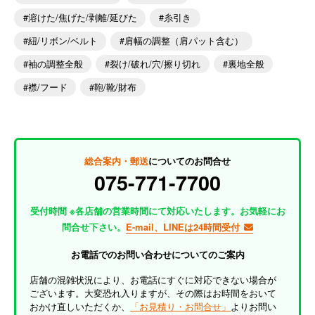
溶けた/焦げた/剥離/延びた
糸引き
紐/リボン/ベルト
肩幅の調整（肩パット含む）
袖の調整全般
裂け/破れ/穴/擦り切れ
裏地全般
襟/フード
鞄/靴/財布
総合案内・郵送
についてのお問合せ
075-771-7700
受付時間 ※各店舗の営業時間にて対応いたします。お気軽にお
問合せ下さい。
E-mail、LINEは24時間受付
お電話でのお問い合わせについてのご案内
店舗の混雑状況により、お電話にすぐに対応できない場合が
ございます。大変恐れ入りますが、その際はお時間をおいて
おかけ直しいただくか、
「お見積り・お問合せ」
よりお問い