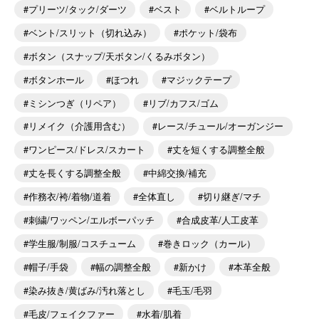
プリーツ/タック/ダーツ
ベスト
ベルトループ
ベント/スリット（切れ込み）
ポケット/袋布
ボタン（スナップ/天ボタン/くるみボタン）
ボタンホール
ほつれ
マジックテープ
ミシンつぎ（リペア）
リブ/カフス/ゴム
リメイク（介護用含む）
レース/チュール/オーガンジー
ワンピース/ドレス/スカート
丈を短くする調整全般
丈を長くする調整全般
中綿交換/補充
作務衣/袴/着物/道着
全体直し
切り継ぎ/マチ
刺繍/ワッペン/エルボーパッチ
合成皮革/人工皮革
学生服/制服/コスチューム
巻きロック（カール）
帽子/手袋
幅の調整全般
新かけ
本革全般
染み抜き/黄ばみ/汚れ落とし
毛玉/毛羽
毛皮/フェイクファー
水着/肌着