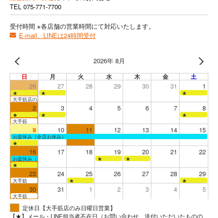
TEL
075-771-7700
受付時間 ※各店舗の営業時間にて対応いたします。
E-mail、LINEは24時間受付
2026年 8月
日
月
火
水
木
金
土
26
27
28
29
30
31
1
★
★
★
大手筋店のみ営業
2
3
4
5
6
7
8
★
★
★
大手筋
9
10
11
12
13
14
15
お盆休み（全店お休み）
★
16
17
18
19
20
21
22
お盆休み（全店お休み）
★
★
★
23
24
25
26
27
28
29
大手筋
★
★
30
31
1
2
3
4
5
大手筋
定休日【大手筋店のみ日曜日営業】
【★】メール・LINE担当者不在日（お問い合わせ、送付いただいたものの