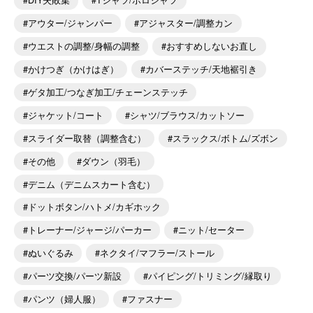
DIY失敗集
Tシャツ/ポロシャツ
アウター/ジャンパー
アジャスター/調整カン
ウエストの調整/身幅の調整
おすすめしないお直し
かけつぎ（かけはぎ）
カバーステッチ/天地裾引き
ゲタ加工/つなぎ加工/チェーンステッチ
ジャケット/コート
シャツ/ブラウス/カットソー
スライダー取替（調整含む）
スラックス/ボトム/ズボン
その他
ダウン（羽毛）
デニム（デニムスカート含む）
ドットボタン/ハトメ/カギホック
トレーナー/ジャージ/パーカー
ニット/セーター
ぬいぐるみ
ネクタイ/マフラー/ストール
パーツ交換/パーツ新設
パイピング/トリミング/縁取り
パンツ（婦人服）
ファスナー