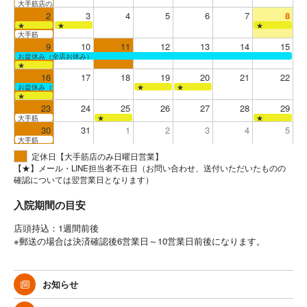
大手筋店のみ営業
2
3
4
5
6
7
8
★
★
★
大手筋
9
10
11
12
13
14
15
お盆休み（全店お休み）
★
16
17
18
19
20
21
22
お盆休み（全店お休み）
★
★
★
23
24
25
26
27
28
29
大手筋
★
★
30
31
1
2
3
4
5
大手筋
定休日【大手筋店のみ日曜日営業】
【★】メール・LINE担当者不在日（お問い合わせ、送付いただいたものの
確認については翌営業日となります）
入院期間の目安
店頭持込：1週間前後
※郵送の場合は決済確認後6営業日～10営業日前後になります。
お知らせ