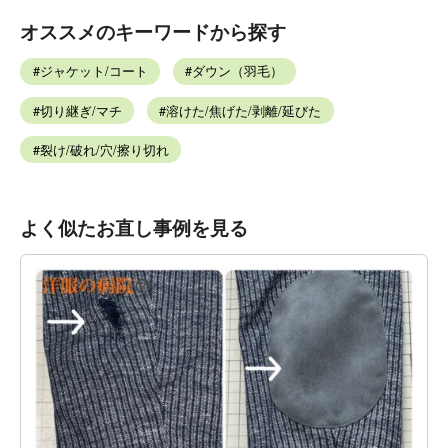
オススメのキーワードから探す
ジャケット/コート
ダウン（羽毛）
切り継ぎ/マチ
溶けた/焦げた/剥離/延びた
裂け/破れ/穴/擦り切れ
よく似たお直し事例を見る