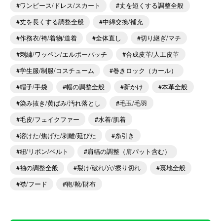
ワンピース/ドレス/スカート
丈を短くする調整全般
丈を長くする調整全般
中綿交換/補充
作務衣/袴/着物/道着
全体直し
切り継ぎ/マチ
刺繍/ワッペン/エルボーパッチ
合成皮革/人工皮革
学生服/制服/コスチューム
巻きロック（カール）
帽子/手袋
幅の調整全般
新かけ
本革全般
染み抜き/黄ばみ/汚れ落とし
毛玉/毛羽
毛皮/フェイクファー
水着/肌着
溶けた/焦げた/剥離/延びた
糸引き
紐/リボン/ベルト
肩幅の調整（肩パット含む）
袖の調整全般
裂け/破れ/穴/擦り切れ
裏地全般
襟/フード
鞄/靴/財布