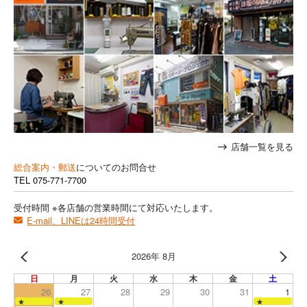
店舗一覧を見る
総合案内・郵送
についてのお問合せ
TEL
075-771-7700
受付時間 ※各店舗の営業時間にて対応いたします。
E-mail、LINEは24時間受付
2026年 8月
日
月
火
水
木
金
土
26
27
28
29
30
31
1
★
★
★