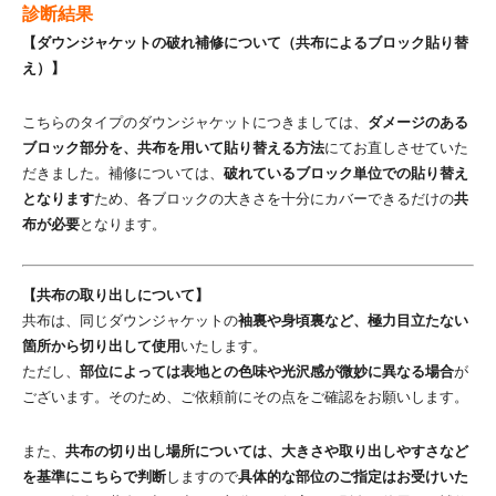
診断結果
【ダウンジャケットの破れ補修について（共布によるブロック貼り替
え）】
こちらのタイプのダウンジャケットにつきましては、
ダメージのある
ブロック部分を、共布を用いて貼り替える方法
にてお直しさせていた
だきました。補修については、
破れているブロック単位での貼り替え
となります
ため、各ブロックの大きさを十分にカバーできるだけの
共
布が必要
となります。
【共布の取り出しについて】
共布は、同じダウンジャケットの
袖裏や身頃裏など、極力目立たない
箇所から切り出して使用
いたします。
ただし、
部位によっては表地との色味や光沢感が微妙に異なる場合
が
ございます。そのため、ご依頼前にその点をご確認をお願いします。
また、
共布の切り出し場所については、大きさや取り出しやすさなど
を基準にこちらで判断
しますので
具体的な部位のご指定はお受けいた