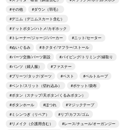
その他
ダウン（羽毛）
デニム（デニムスカート含む）
ドットボタン/ハトメ/カギホック
トレーナー/ジャージ/パーカー
ニット/セーター
ぬいぐるみ
ネクタイ/マフラー/ストール
パーツ交換/パーツ新設
パイピング/トリミング/縁取り
パンツ（婦人服）
ファスナー
プリーツ/タック/ダーツ
ベスト
ベルトループ
ベント/スリット（切れ込み）
ポケット/袋布
ボタン（スナップ/天ボタン/くるみボタン）
ボタンホール
ほつれ
マジックテープ
ミシンつぎ（リペア）
リブ/カフス/ゴム
リメイク（介護用含む）
レース/チュール/オーガンジー