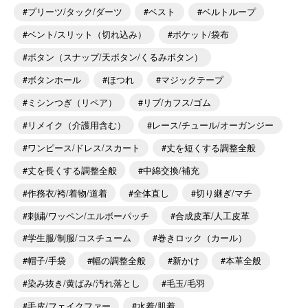
プリーツ/タック/ダーツ
ベスト
ベルトループ
ベント/スリット（切れ込み）
ポケット/袋布
ボタン（スナップ/天ボタン/くるみボタン）
ボタンホール
ほつれ
マジックテープ
ミシンつぎ（リペア）
リブ/カフス/ゴム
リメイク（介護用含む）
レース/チュール/オーガンジー
ワンピース/ドレス/スカート
丈を短くする調整全般
丈を長くする調整全般
中綿交換/補充
作務衣/袴/着物/道着
全体直し
切り継ぎ/マチ
刺繍/ワッペン/エルボーパッチ
合成皮革/人工皮革
学生服/制服/コスチューム
巻きロック（カール）
帽子/手袋
幅の調整全般
新かけ
本革全般
染み抜き/黄ばみ/汚れ落とし
毛玉/毛羽
毛皮/フェイクファー
水着/肌着