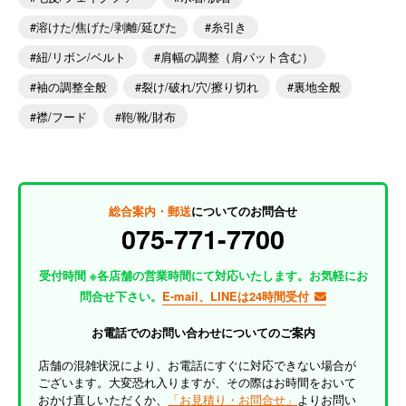
溶けた/焦げた/剥離/延びた
糸引き
紐/リボン/ベルト
肩幅の調整（肩パット含む）
袖の調整全般
裂け/破れ/穴/擦り切れ
裏地全般
襟/フード
鞄/靴/財布
総合案内・郵送
についてのお問合せ
075-771-7700
受付時間 ※各店舗の営業時間にて対応いたします。お気軽にお
問合せ下さい。
E-mail、LINEは24時間受付
お電話でのお問い合わせについてのご案内
店舗の混雑状況により、お電話にすぐに対応できない場合が
ございます。大変恐れ入りますが、その際はお時間をおいて
おかけ直しいただくか、
「お見積り・お問合せ」
よりお問い