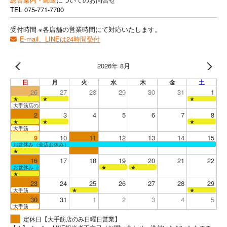
TEL
075-771-7700
受付時間 ※各店舗の営業時間にて対応いたします。
E-mail、LINEは24時間受付
2026年 8月
日
月
火
水
木
金
土
26
27
28
29
30
31
1
★
★
★
大手筋店のみ営業
2
3
4
5
6
7
8
★
★
★
大手筋
9
10
11
12
13
14
15
お盆休み（全店お休み）
★
16
17
18
19
20
21
22
お盆休み（全店お休み）
★
★
★
23
24
25
26
27
28
29
大手筋
★
★
30
31
1
2
3
4
5
大手筋
定休日【大手筋店のみ日曜日営業】