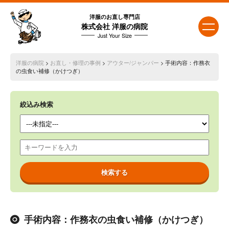
洋服のお直し専門店
株式会社 洋服の病院
Just Your Size
洋服の病院
>
お直し・修理の事例
>
アウター/ジャンパー
> 手術内容：作務衣
の虫食い補修（かけつぎ）
絞込み検索
手術内容：作務衣の虫食い補修（かけつぎ）