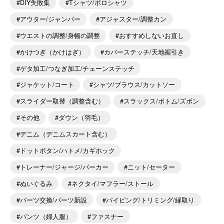
DIY失敗集
Tシャツ/ポロシャツ
アウター/ジャンパー
アジャスター/調整カン
ウエストの調整/身幅の調整
おすすめしないお直し
かけつぎ（かけはぎ）
カバーステッチ/天地裾引き
ゲタ加工/つなぎ加工/チェーンステッチ
ジャケット/コート
シャツ/ブラウス/カットソー
スライダー取替（調整含む）
スラックス/ボトム/ズボン
その他
ダウン（羽毛）
デニム（デニムスカート含む）
ドットボタン/ハトメ/カギホック
トレーナー/ジャージ/パーカー
ニット/セーター
ぬいぐるみ
ネクタイ/マフラー/ストール
パーツ交換/パーツ新設
パイピング/トリミング/縁取り
パンツ（婦人服）
ファスナー